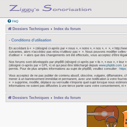
FAQ
Dossiers Techniques
Index du forum
- Conditions d’utilisation
En accédant à « » (désigné ci-après par « nous », « notre », « nos », « », « http://
suivantes, alors n’accédez pas et/ou n’utilisez pas « ». Nous pouvons modifier celles-
d’utiliser « » alors que des changements ont été effectués, vous acceptez d’être léga
Nos forums sont développés par phpBB (désigné ci-après par « ils », « eux », « leur »
(désigné ci-après par « GPL ») et qui peut être téléchargé depuis
www.phpbb.com
. L
permis. Pour de plus amples informations au sujet de phpBB, veuillez consulter :
https
Vous acceptez de ne pas publier de contenu abusif, obscène, vulgaire, diffamatoire, ch
mener à un bannissement immédiat et permanent, avec une notification à votre fourni
« » supprime, modifie, déplace ou verrouille n’importe quel sujet lorsque nous esti
informations ne soient pas diffusées à une tierce partie sans votre consentement, ni
Dossiers Techniques
Index du forum