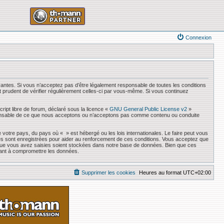
Connexion
antes. Si vous n’acceptez pas d’être légalement responsable de toutes les conditions
it prudent de vérifier régulièrement celles-ci par vous-même. Si vous continuez
ript libre de forum, déclaré sous la licence «
GNU General Public License v2
»
responsable de ce que nous acceptons ou n’acceptons pas comme contenu ou conduite
 votre pays, du pays où « » est hébergé ou les lois internationales. Le faire peut vous
es sont enregistrées pour aider au renforcement de ces conditions. Vous acceptez que
s que vous avez saisies soient stockées dans notre base de données. Bien que ces
sant à compromettre les données.
Supprimer les cookies
Heures au format
UTC+02:00