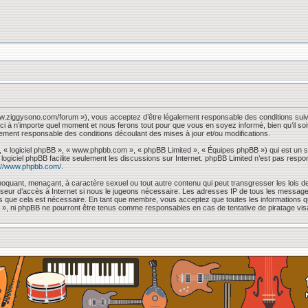
www.ziggysono.com/forum »), vous acceptez d’être légalement responsable des conditions suiv
ci à n’importe quel moment et nous ferons tout pour que vous en soyez informé, bien qu’il so
lement responsable des conditions découlant des mises à jour et/ou modifications.
, « logiciel phpBB », « www.phpbb.com », « phpBB Limited », « Équipes phpBB ») qui est un sc
e logiciel phpBB facilite seulement les discussions sur Internet. phpBB Limited n’est pas 
://www.phpbb.com/
.
oquant, menaçant, à caractère sexuel ou tout autre contenu qui peut transgresser les lois de
sseur d’accès à Internet si nous le jugeons nécessaire. Les adresses IP de tous les messag
mons que cela est nécessaire. En tant que membre, vous acceptez que toutes les information
 « », ni phpBB ne pourront être tenus comme responsables en cas de tentative de piratage vi