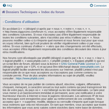
FAQ
Connexion
Dossiers Techniques
Index du forum
- Conditions d’utilisation
En accédant à « » (désigné ci-après par « nous », « notre », « nos », « »,
« http://www.ziggysono.com/forum »), vous acceptez d’être légalement responsable
des conditions suivantes. Si vous n’acceptez pas d’être légalement responsable de
toutes les conditions suivantes, alors n’accédez pas et/ou n’utilisez pas « ». Nous
pouvons modifier celles-ci à n’importe quel moment et nous ferons tout pour que vous
en soyez informé, bien qu’il soit prudent de vérifier régulièrement celles-ci par vous-
même. Si vous continuez d’utiliser « » alors que des changements ont été effectués,
vous acceptez d’être légalement responsable des conditions découlant des mises à jour
et/ou modifications.
Nos forums sont développés par phpBB (désigné ci-après par « ils », « eux », « leur »,
« logiciel phpBB », « www.phpbb.com », « phpBB Limited », « Équipes phpBB ») qui est
un script libre de forum, déclaré sous la licence «
GNU General Public License v2
»
(désigné ci-après par « GPL ») et qui peut être téléchargé depuis
www.phpbb.com
. Le
logiciel phpBB facilite seulement les discussions sur Internet. phpBB Limited n’est pas
responsable de ce que nous acceptons ou n’acceptons pas comme contenu ou
conduite permis. Pour de plus amples informations au sujet de phpBB, veuillez
consulter :
https://www.phpbb.com/
.
Vous acceptez de ne pas publier de contenu abusif, obscène, vulgaire, diffamatoire,
choquant, menaçant, à caractère sexuel ou tout autre contenu qui peut transgresser les
lois de votre pays, du pays où « » est hébergé ou les lois internationales. Le faire peut
vous mener à un bannissement immédiat et permanent, avec une notification à votre
fournisseur d’accès à Internet si nous le jugeons nécessaire. Les adresses IP de tous
les messages sont enregistrées pour aider au renforcement de ces conditions. Vous
acceptez que « » supprime, modifie, déplace ou verrouille n’importe quel sujet lorsque
nous estimons que cela est nécessaire. En tant que membre, vous acceptez que toutes
les informations que vous avez saisies soient stockées dans notre base de données.