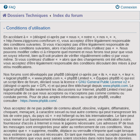
FAQ
Connexion
Dossiers Techniques
Index du forum
- Conditions d’utilisation
En accédant à « » (désigné ci-après par « nous », « notre », « nos », « »,
« http://www.ziggysono.com/forum »), vous acceptez d’être légalement responsable
des conditions suivantes. Si vous n’acceptez pas d’être légalement responsable de
toutes les conditions suivantes, alors n’accédez pas et/ou n’utilisez pas « ». Nous
pouvons modifier celles-ci à n’importe quel moment et nous ferons tout pour que vous
en soyez informé, bien qu’il soit prudent de vérifier régulièrement celles-ci par vous-
même. Si vous continuez d’utiliser « » alors que des changements ont été effectués,
vous acceptez d’être légalement responsable des conditions découlant des mises à jour
et/ou modifications.
Nos forums sont développés par phpBB (désigné ci-après par « ils », « eux », « leur »,
« logiciel phpBB », « www.phpbb.com », « phpBB Limited », « Équipes phpBB ») qui est
un script libre de forum, déclaré sous la licence «
GNU General Public License v2
»
(désigné ci-après par « GPL ») et qui peut être téléchargé depuis
www.phpbb.com
. Le
logiciel phpBB facilite seulement les discussions sur Internet. phpBB Limited n’est pas
responsable de ce que nous acceptons ou n’acceptons pas comme contenu ou
conduite permis. Pour de plus amples informations au sujet de phpBB, veuillez
consulter :
https://www.phpbb.com/
.
Vous acceptez de ne pas publier de contenu abusif, obscène, vulgaire, diffamatoire,
choquant, menaçant, à caractère sexuel ou tout autre contenu qui peut transgresser les
lois de votre pays, du pays où « » est hébergé ou les lois internationales. Le faire peut
vous mener à un bannissement immédiat et permanent, avec une notification à votre
fournisseur d’accès à Internet si nous le jugeons nécessaire. Les adresses IP de tous
les messages sont enregistrées pour aider au renforcement de ces conditions. Vous
acceptez que « » supprime, modifie, déplace ou verrouille n’importe quel sujet lorsque
nous estimons que cela est nécessaire. En tant que membre, vous acceptez que toutes
les informations que vous avez saisies soient stockées dans notre base de données.