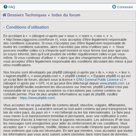
FAQ
Connexion
Dossiers Techniques
Index du forum
- Conditions d’utilisation
En accédant à « » (désigné ci-après par « nous », « notre », « nos », « »,
« http://www.ziggysono.com/forum »), vous acceptez d’être légalement responsable
des conditions suivantes. Si vous n’acceptez pas d’être légalement responsable de
toutes les conditions suivantes, alors n’accédez pas et/ou n’utilisez pas « ». Nous
pouvons modifier celles-ci à n’importe quel moment et nous ferons tout pour que vous
en soyez informé, bien qu’il soit prudent de vérifier régulièrement celles-ci par vous-
même. Si vous continuez d’utiliser « » alors que des changements ont été effectués,
vous acceptez d’être légalement responsable des conditions découlant des mises à jour
et/ou modifications.
Nos forums sont développés par phpBB (désigné ci-après par « ils », « eux », « leur »,
« logiciel phpBB », « www.phpbb.com », « phpBB Limited », « Équipes phpBB ») qui est
un script libre de forum, déclaré sous la licence «
GNU General Public License v2
»
(désigné ci-après par « GPL ») et qui peut être téléchargé depuis
www.phpbb.com
. Le
logiciel phpBB facilite seulement les discussions sur Internet. phpBB Limited n’est pas
responsable de ce que nous acceptons ou n’acceptons pas comme contenu ou
conduite permis. Pour de plus amples informations au sujet de phpBB, veuillez
consulter :
https://www.phpbb.com/
.
Vous acceptez de ne pas publier de contenu abusif, obscène, vulgaire, diffamatoire,
choquant, menaçant, à caractère sexuel ou tout autre contenu qui peut transgresser les
lois de votre pays, du pays où « » est hébergé ou les lois internationales. Le faire peut
vous mener à un bannissement immédiat et permanent, avec une notification à votre
fournisseur d’accès à Internet si nous le jugeons nécessaire. Les adresses IP de tous
les messages sont enregistrées pour aider au renforcement de ces conditions. Vous
acceptez que « » supprime, modifie, déplace ou verrouille n’importe quel sujet lorsque
nous estimons que cela est nécessaire. En tant que membre, vous acceptez que toutes
les informations que vous avez saisies soient stockées dans notre base de données.