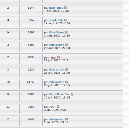
2
3144
par
Barthedoc
7 oct. 2025, 13:40
3
3557
par
shadowski
17 sept. 2025, 8:59
9
9293
par
Gros Rems
3 août 2025, 19:26
3
5388
par
Audiovideo
2 août 2025, 22:08
2
4036
par
ziggy
27 juil. 2025, 20:21
3
5235
par
Goldocrack
25 juil. 2025, 16:29
18
14743
par
Audiovideo
22 juil. 2025, 19:35
0
3895
par
Night Fever Var
10 juil. 2025, 18:15
11
9353
par
Jb07
3 juil. 2025, 8:34
11
7841
par
Audiovideo
2 juil. 2025, 13:41