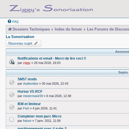
FAQ
Dossiers Techniques
Index du forum
Les Forums de Discuss
La Sonorisation
Nouveau sujet
Annonce
Notifications et email - Merci de lire ceci !!
par
ziggy
»
26 mai 2018, 16:03
Sujets
SM57 mods
par
Audiovideo
»
30 mai 2026, 22:43
Hortus VS RCF
par
mistermask59
»
6 mai 2026, 12:38
IEM et limiteur
par
Fish
»
4 juin 2026, 11:41
Completer mon parc Micro
par
foisse
»
7 janv. 2011, 11:08
positionnement avec 4 subs ?