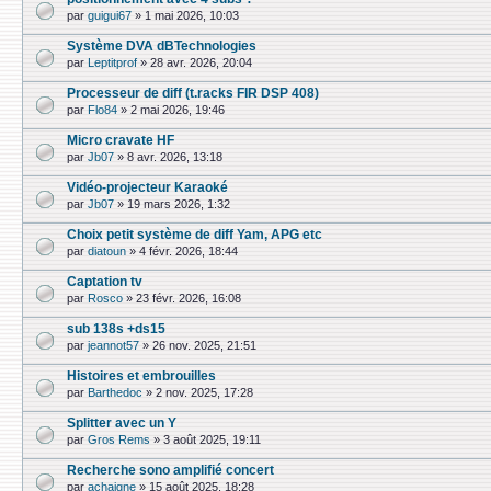
par
guigui67
»
1 mai 2026, 10:03
Système DVA dBTechnologies
par
Leptitprof
»
28 avr. 2026, 20:04
Processeur de diff (t.racks FIR DSP 408)
par
Flo84
»
2 mai 2026, 19:46
Micro cravate HF
par
Jb07
»
8 avr. 2026, 13:18
Vidéo-projecteur Karaoké
par
Jb07
»
19 mars 2026, 1:32
Choix petit système de diff Yam, APG etc
par
diatoun
»
4 févr. 2026, 18:44
Captation tv
par
Rosco
»
23 févr. 2026, 16:08
sub 138s +ds15
par
jeannot57
»
26 nov. 2025, 21:51
Histoires et embrouilles
par
Barthedoc
»
2 nov. 2025, 17:28
Splitter avec un Y
par
Gros Rems
»
3 août 2025, 19:11
Recherche sono amplifié concert
par
achaigne
»
15 août 2025, 18:28