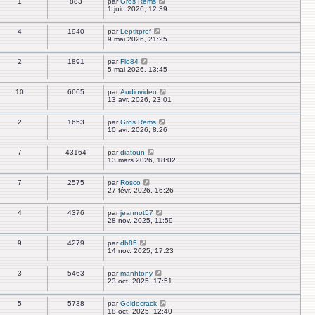
1
883
par
Gros Rems
1 juin 2026, 12:39
4
1940
par
Leptitprof
9 mai 2026, 21:25
2
1891
par
Flo84
5 mai 2026, 13:45
10
6665
par
Audiovideo
13 avr. 2026, 23:01
2
1653
par
Gros Rems
10 avr. 2026, 8:26
7
43164
par
diatoun
13 mars 2026, 18:02
7
2575
par
Rosco
27 févr. 2026, 16:26
4
4376
par
jeannot57
28 nov. 2025, 11:59
9
4279
par
db85
14 nov. 2025, 17:23
3
5463
par
manhtony
23 oct. 2025, 17:51
5
5738
par
Goldocrack
18 oct. 2025, 12:40