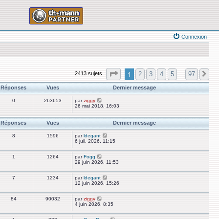
Connexion
Page
1
sur
97
1
2
3
4
5
97
2413 sujets
Su
…
Réponses
Vues
Dernier message
0
263653
par
ziggy
26 mai 2018, 16:03
Réponses
Vues
Dernier message
8
1596
par
ldegant
6 juil. 2026, 11:15
1
1264
par
Fogg
29 juin 2026, 11:53
7
1234
par
ldegant
12 juin 2026, 15:26
84
90032
par
ziggy
4 juin 2026, 8:35