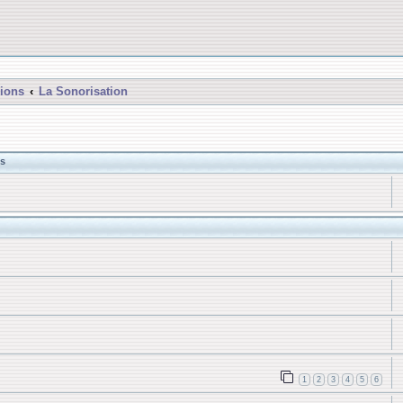
ions
La Sonorisation
s
1
2
3
4
5
6