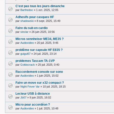
C'est pas tous les jours dimanche
par
Barthedoc
»
1 oct. 2025, 12:05
Adhesifs pour casques HF
par
shadowski
»
8 sept. 2025, 15:49
Faire du sub en cardio
par
sinclar
»
26 juin 2025, 10:56
Micros sennheiser ME34, ME35 ?
par
Audiovideo
»
20 juil. 2025, 9:46
problème sur capsule HF E835 ?
par
guigui67
»
24 juil. 2025, 23:14
problemes Tascam TA-1VP
par
Goldocrack
»
25 juil. 2025, 0:40
Raccordement console sur sono
par
Audiovideo
»
1 juin 2025, 15:02
Faire un move sur x32 compact ?
par
Night Fever Var
»
10 juil. 2025, 18:15
Lecteur USB à distance
par
Jb07
»
9 juin 2025, 16:02
Micro pour accordéon ?
par
Audiovideo
»
1 juil. 2025, 10:48