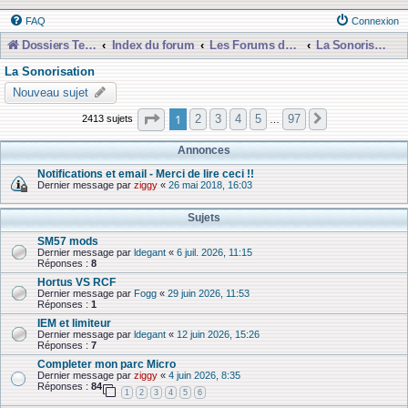
FAQ
Connexion
Dossiers Techniques
Index du forum
Les Forums de Discussions
La Sonorisation
La Sonorisation
Nouveau sujet
Page
1
sur
97
1
2
3
4
5
97
2413 sujets
Suivante
…
Annonces
Notifications et email - Merci de lire ceci !!
Dernier message par
ziggy
«
26 mai 2018, 16:03
Sujets
SM57 mods
Dernier message par
ldegant
«
6 juil. 2026, 11:15
Réponses :
8
Hortus VS RCF
Dernier message par
Fogg
«
29 juin 2026, 11:53
Réponses :
1
IEM et limiteur
Dernier message par
ldegant
«
12 juin 2026, 15:26
Réponses :
7
Completer mon parc Micro
Dernier message par
ziggy
«
4 juin 2026, 8:35
Réponses :
84
1
2
3
4
5
6