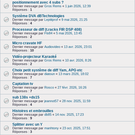
positionnement avec 4 subs ?
Dernier message par
Gros Rems
«
1 juin 2026, 12:39
Réponses :
1
Système DVA dBTechnologies
Dernier message par
Leptitprof
«
9 mai 2026, 21:25
Réponses :
4
Processeur de diff (t.racks FIR DSP 408)
Dernier message par
Flo84
«
5 mai 2026, 13:45
Réponses :
2
Micro cravate HF
Dernier message par
Audiovideo
«
13 avr. 2026, 23:01
Réponses :
10
Vidéo-projecteur Karaoké
Dernier message par
Gros Rems
«
10 avr. 2026, 8:26
Réponses :
2
Choix petit système de diff Yam, APG etc
Dernier message par
diatoun
«
13 mars 2026, 18:02
Réponses :
7
Captation tv
Dernier message par
Rosco
«
27 févr. 2026, 16:26
Réponses :
7
sub 138s +ds15
Dernier message par
jeannot57
«
28 nov. 2025, 11:59
Réponses :
4
Histoires et embrouilles
Dernier message par
db85
«
14 nov. 2025, 17:23
Réponses :
9
Splitter avec un Y
Dernier message par
manhtony
«
23 oct. 2025, 17:51
Réponses :
3