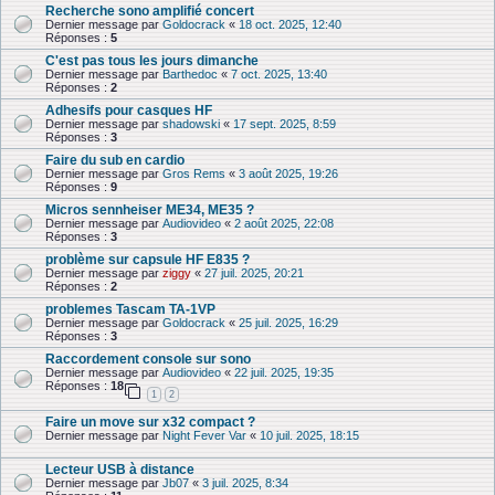
Recherche sono amplifié concert
Dernier message par
Goldocrack
«
18 oct. 2025, 12:40
Réponses :
5
C'est pas tous les jours dimanche
Dernier message par
Barthedoc
«
7 oct. 2025, 13:40
Réponses :
2
Adhesifs pour casques HF
Dernier message par
shadowski
«
17 sept. 2025, 8:59
Réponses :
3
Faire du sub en cardio
Dernier message par
Gros Rems
«
3 août 2025, 19:26
Réponses :
9
Micros sennheiser ME34, ME35 ?
Dernier message par
Audiovideo
«
2 août 2025, 22:08
Réponses :
3
problème sur capsule HF E835 ?
Dernier message par
ziggy
«
27 juil. 2025, 20:21
Réponses :
2
problemes Tascam TA-1VP
Dernier message par
Goldocrack
«
25 juil. 2025, 16:29
Réponses :
3
Raccordement console sur sono
Dernier message par
Audiovideo
«
22 juil. 2025, 19:35
Réponses :
18
1
2
Faire un move sur x32 compact ?
Dernier message par
Night Fever Var
«
10 juil. 2025, 18:15
Lecteur USB à distance
Dernier message par
Jb07
«
3 juil. 2025, 8:34