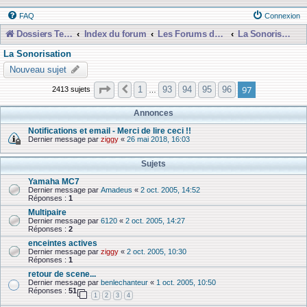
FAQ
Connexion
Dossiers Techniques
Index du forum
Les Forums de Discussions
La Sonorisation
La Sonorisation
Nouveau sujet
Page
97
sur
97
97
1
93
94
95
96
2413 sujets
Précédente
…
Annonces
Notifications et email - Merci de lire ceci !!
Dernier message par
ziggy
«
26 mai 2018, 16:03
Sujets
Yamaha MC7
Dernier message par
Amadeus
«
2 oct. 2005, 14:52
Réponses :
1
Multipaire
Dernier message par
6120
«
2 oct. 2005, 14:27
Réponses :
2
enceintes actives
Dernier message par
ziggy
«
2 oct. 2005, 10:30
Réponses :
1
retour de scene...
Dernier message par
benlechanteur
«
1 oct. 2005, 10:50
Réponses :
51
1
2
3
4