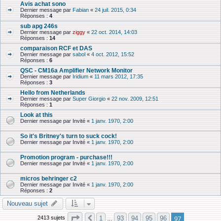
Avis achat sono
Dernier message par
Fabian
«
24 juil. 2015, 0:34
Réponses :
4
sub apg 246s
Dernier message par
ziggy
«
22 oct. 2014, 14:03
Réponses :
14
comparaison RCF et DAS
Dernier message par
sabol
«
4 oct. 2012, 15:52
Réponses :
6
QSC - CM16a Amplifier Network Monitor
Dernier message par
Iridium
«
11 mars 2012, 17:35
Réponses :
3
Hello from Netherlands
Dernier message par
Super Giorgio
«
22 nov. 2009, 12:51
Réponses :
1
Look at this
Dernier message par
Invité
«
1 janv. 1970, 2:00
So it's Britney's turn to suck cock!
Dernier message par
Invité
«
1 janv. 1970, 2:00
Promotion program - purchase!!!
Dernier message par
Invité
«
1 janv. 1970, 2:00
micros behringer c2
Dernier message par
Invité
«
1 janv. 1970, 2:00
Réponses :
2
Nouveau sujet
Page
97
sur
97
97
1
93
94
95
96
2413 sujets
Précédente
…