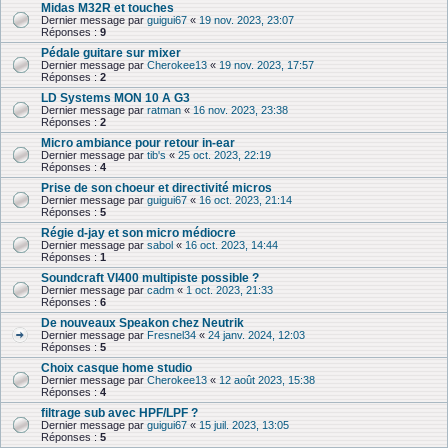
Midas M32R et touches
Dernier message par
guigui67
«
19 nov. 2023, 23:07
Réponses :
9
Pédale guitare sur mixer
Dernier message par
Cherokee13
«
19 nov. 2023, 17:57
Réponses :
2
LD Systems MON 10 A G3
Dernier message par
ratman
«
16 nov. 2023, 23:38
Réponses :
2
Micro ambiance pour retour in-ear
Dernier message par
tib's
«
25 oct. 2023, 22:19
Réponses :
4
Prise de son choeur et directivité micros
Dernier message par
guigui67
«
16 oct. 2023, 21:14
Réponses :
5
Régie d-jay et son micro médiocre
Dernier message par
sabol
«
16 oct. 2023, 14:44
Réponses :
1
Soundcraft VI400 multipiste possible ?
Dernier message par
cadm
«
1 oct. 2023, 21:33
Réponses :
6
De nouveaux Speakon chez Neutrik
Dernier message par
Fresnel34
«
24 janv. 2024, 12:03
Réponses :
5
Choix casque home studio
Dernier message par
Cherokee13
«
12 août 2023, 15:38
Réponses :
4
filtrage sub avec HPF/LPF ?
Dernier message par
guigui67
«
15 juil. 2023, 13:05
Réponses :
5