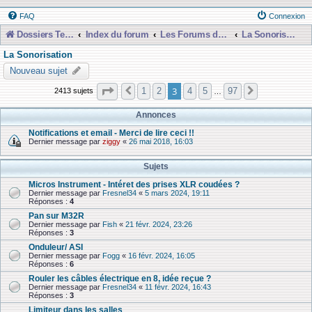
FAQ
Connexion
Dossiers Techniques
Index du forum
Les Forums de Discussions
La Sonorisation
La Sonorisation
Nouveau sujet
Page
3
sur
97
3
1
2
4
5
97
2413 sujets
Précédente
Suivante
…
Annonces
Notifications et email - Merci de lire ceci !!
Dernier message par
ziggy
«
26 mai 2018, 16:03
Sujets
Micros Instrument - Intéret des prises XLR coudées ?
Dernier message par
Fresnel34
«
5 mars 2024, 19:11
Réponses :
4
Pan sur M32R
Dernier message par
Fish
«
21 févr. 2024, 23:26
Réponses :
3
Onduleur/ ASI
Dernier message par
Fogg
«
16 févr. 2024, 16:05
Réponses :
6
Rouler les câbles électrique en 8, idée reçue ?
Dernier message par
Fresnel34
«
11 févr. 2024, 16:43
Réponses :
3
Limiteur dans les salles