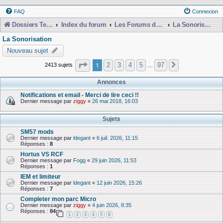
FAQ
Connexion
Dossiers Techniques
Index du forum
Les Forums de Discussions
La Sonorisation
La Sonorisation
Nouveau sujet
Page
1
sur
97
1
2
3
4
5
97
2413 sujets
Suivante
…
Annonces
Notifications et email - Merci de lire ceci !!
Dernier message par
ziggy
«
26 mai 2018, 16:03
Sujets
SM57 mods
Dernier message par
ldegant
«
6 juil. 2026, 11:15
Réponses :
8
Hortus VS RCF
Dernier message par
Fogg
«
29 juin 2026, 11:53
Réponses :
1
IEM et limiteur
Dernier message par
ldegant
«
12 juin 2026, 15:26
Réponses :
7
Completer mon parc Micro
Dernier message par
ziggy
«
4 juin 2026, 8:35
Réponses :
84
1
2
3
4
5
6