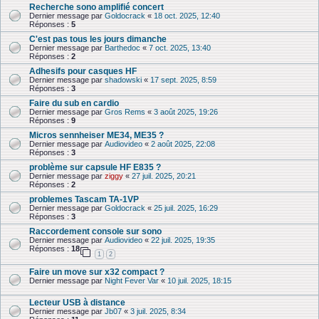
Recherche sono amplifié concert
Dernier message par
Goldocrack
«
18 oct. 2025, 12:40
Réponses :
5
C'est pas tous les jours dimanche
Dernier message par
Barthedoc
«
7 oct. 2025, 13:40
Réponses :
2
Adhesifs pour casques HF
Dernier message par
shadowski
«
17 sept. 2025, 8:59
Réponses :
3
Faire du sub en cardio
Dernier message par
Gros Rems
«
3 août 2025, 19:26
Réponses :
9
Micros sennheiser ME34, ME35 ?
Dernier message par
Audiovideo
«
2 août 2025, 22:08
Réponses :
3
problème sur capsule HF E835 ?
Dernier message par
ziggy
«
27 juil. 2025, 20:21
Réponses :
2
problemes Tascam TA-1VP
Dernier message par
Goldocrack
«
25 juil. 2025, 16:29
Réponses :
3
Raccordement console sur sono
Dernier message par
Audiovideo
«
22 juil. 2025, 19:35
Réponses :
18
1
2
Faire un move sur x32 compact ?
Dernier message par
Night Fever Var
«
10 juil. 2025, 18:15
Lecteur USB à distance
Dernier message par
Jb07
«
3 juil. 2025, 8:34