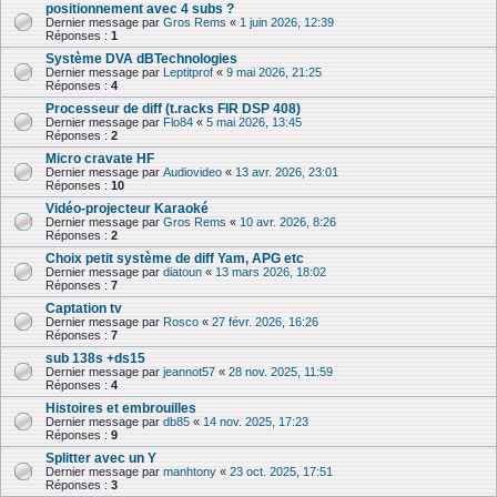
positionnement avec 4 subs ?
Dernier message par
Gros Rems
«
1 juin 2026, 12:39
Réponses :
1
Système DVA dBTechnologies
Dernier message par
Leptitprof
«
9 mai 2026, 21:25
Réponses :
4
Processeur de diff (t.racks FIR DSP 408)
Dernier message par
Flo84
«
5 mai 2026, 13:45
Réponses :
2
Micro cravate HF
Dernier message par
Audiovideo
«
13 avr. 2026, 23:01
Réponses :
10
Vidéo-projecteur Karaoké
Dernier message par
Gros Rems
«
10 avr. 2026, 8:26
Réponses :
2
Choix petit système de diff Yam, APG etc
Dernier message par
diatoun
«
13 mars 2026, 18:02
Réponses :
7
Captation tv
Dernier message par
Rosco
«
27 févr. 2026, 16:26
Réponses :
7
sub 138s +ds15
Dernier message par
jeannot57
«
28 nov. 2025, 11:59
Réponses :
4
Histoires et embrouilles
Dernier message par
db85
«
14 nov. 2025, 17:23
Réponses :
9
Splitter avec un Y
Dernier message par
manhtony
«
23 oct. 2025, 17:51
Réponses :
3