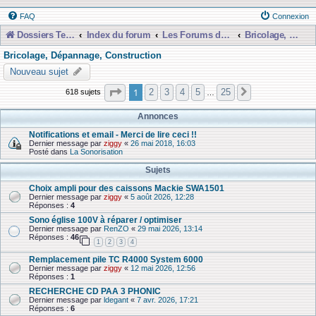
FAQ
Connexion
Dossiers Techniques
Index du forum
Les Forums de Discussions
Bricolage, Dépannage, Construction
Bricolage, Dépannage, Construction
Nouveau sujet
Page
1
sur
25
1
2
3
4
5
25
618 sujets
Suivante
…
Annonces
Notifications et email - Merci de lire ceci !!
Dernier message par
ziggy
«
26 mai 2018, 16:03
Posté dans
La Sonorisation
Sujets
Choix ampli pour des caissons Mackie SWA1501
Dernier message par
ziggy
«
5 août 2026, 12:28
Réponses :
4
Sono église 100V à réparer / optimiser
Dernier message par
RenZO
«
29 mai 2026, 13:14
Réponses :
46
1
2
3
4
Remplacement pile TC R4000 System 6000
Dernier message par
ziggy
«
12 mai 2026, 12:56
Réponses :
1
RECHERCHE CD PAA 3 PHONIC
Dernier message par
ldegant
«
7 avr. 2026, 17:21
Réponses :
6