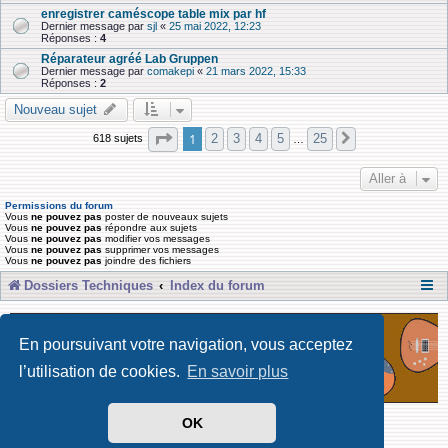
enregistrer caméscope table mix par hf
Dernier message par
sjl
«
25 mai 2022, 12:23
Réponses :
4
Réparateur agréé Lab Gruppen
Dernier message par
comakepi
«
21 mars 2022, 15:33
Réponses :
2
Nouveau sujet
Page
1
sur
25
1
2
3
4
5
25
618 sujets
Suivante
…
Aller à
Permissions du forum
Vous
ne pouvez pas
poster de nouveaux sujets
Vous
ne pouvez pas
répondre aux sujets
Vous
ne pouvez pas
modifier vos messages
Vous
ne pouvez pas
supprimer vos messages
Vous
ne pouvez pas
joindre des fichiers
Dossiers Techniques
Index du forum
En poursuivant votre navigation, vous acceptez
l’utilisation de cookies.
En savoir plus
OK
Développé par Forum Software © phpBB Limited
Traduit par phpBB-fr