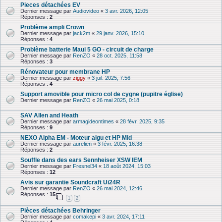
Pieces détachées EV
Dernier message par
Audiovideo
«
3 avr. 2026, 12:05
Réponses :
2
Problème ampli Crown
Dernier message par
jack2m
«
29 janv. 2026, 15:10
Réponses :
4
Problème batterie Maui 5 GO - circuit de charge
Dernier message par
RenZO
«
28 oct. 2025, 11:58
Réponses :
3
Rénovateur pour membrane HP
Dernier message par
ziggy
«
3 juil. 2025, 7:56
Réponses :
4
Support amovible pour micro col de cygne (pupitre église)
Dernier message par
RenZO
«
26 mai 2025, 0:18
SAV Allen and Heath
Dernier message par
armagideontimes
«
28 févr. 2025, 9:35
Réponses :
9
NEXO Alpha EM - Moteur aigu et HP Mid
Dernier message par
aurelien
«
3 févr. 2025, 16:38
Réponses :
2
Souffle dans des ears Sennheiser XSW IEM
Dernier message par
Fresnel34
«
18 août 2024, 15:03
Réponses :
12
Avis sur garantie Soundcraft Ui24R
Dernier message par
RenZO
«
26 mai 2024, 12:46
Réponses :
15
1
2
Pièces détachées Behringer
Dernier message par
comakepi
«
3 avr. 2024, 17:11