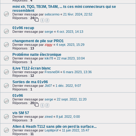
Réponses :
4
mini xlr, TQG, TB3M, TA4M, ... ts ces mini connecteurs qui se
ressemblent
Dernier message par
sebcormo
«
21 févr. 2024, 22:52
Réponses :
24
1
2
01v96 recup
Dernier message par
serge
«
4 oct. 2023, 14:13
changement de pile sur PRO1
Dernier message par
ziggy
«
4 sept. 2023, 15:29
Réponses :
13
Problème natte électronique
Dernier message par
kiki78
«
22 mai 2023, 10:04
Réponses :
1
iLive T112 écran blanc
Dernier message par
Fresnel34
«
6 mars 2023, 13:36
Réponses :
12
Sorties de ma 01v96
Dernier message par
Jb07
«
1 déc. 2022, 9:07
Réponses :
1
01v96
Dernier message par
serge
«
22 sept. 2022, 11:20
Réponses :
20
1
2
vis SM 57
Dernier message par
zined
«
8 juil. 2022, 0:00
Réponses :
3
Allen & Heath T112 sans pile on perd la surface...
Dernier message par
Leptitprof
«
11 juin 2022, 15:47
Réponses :
11