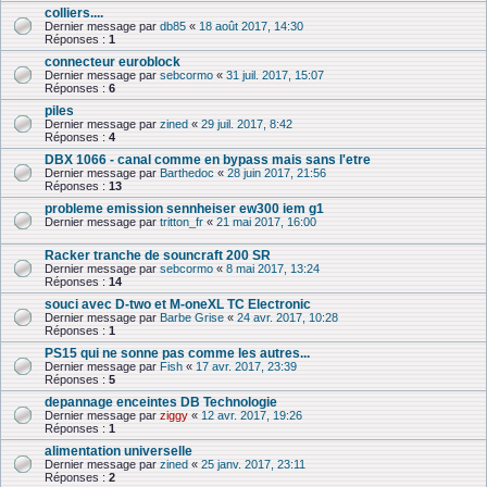
colliers....
Dernier message par
db85
«
18 août 2017, 14:30
Réponses :
1
connecteur euroblock
Dernier message par
sebcormo
«
31 juil. 2017, 15:07
Réponses :
6
piles
Dernier message par
zined
«
29 juil. 2017, 8:42
Réponses :
4
DBX 1066 - canal comme en bypass mais sans l'etre
Dernier message par
Barthedoc
«
28 juin 2017, 21:56
Réponses :
13
probleme emission sennheiser ew300 iem g1
Dernier message par
tritton_fr
«
21 mai 2017, 16:00
Racker tranche de souncraft 200 SR
Dernier message par
sebcormo
«
8 mai 2017, 13:24
Réponses :
14
souci avec D-two et M-oneXL TC Electronic
Dernier message par
Barbe Grise
«
24 avr. 2017, 10:28
Réponses :
1
PS15 qui ne sonne pas comme les autres...
Dernier message par
Fish
«
17 avr. 2017, 23:39
Réponses :
5
depannage enceintes DB Technologie
Dernier message par
ziggy
«
12 avr. 2017, 19:26
Réponses :
1
alimentation universelle
Dernier message par
zined
«
25 janv. 2017, 23:11
Réponses :
2