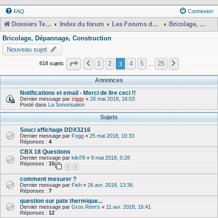
FAQ
Connexion
Dossiers Techniques
Index du forum
Les Forums de Discussions
Bricolage, Dépannage, Construction
Bricolage, Dépannage, Construction
Nouveau sujet
Page
3
sur
25
3
1
2
4
5
25
618 sujets
Précédente
Suivante
…
Annonces
Notifications et email - Merci de lire ceci !!
Dernier message par
ziggy
«
26 mai 2018, 16:03
Posté dans
La Sonorisation
Sujets
Souci affichage DDX3216
Dernier message par
Fogg
«
25 mai 2018, 10:33
Réponses :
4
CBX 18 Questions
Dernier message par
kiki78
«
9 mai 2018, 0:28
Réponses :
15
1
2
comment mesurer ?
Dernier message par
Fish
«
26 avr. 2018, 13:36
Réponses :
7
question sur pate thermique...
Dernier message par
Gros Rem's
«
11 avr. 2018, 16:41
Réponses :
12