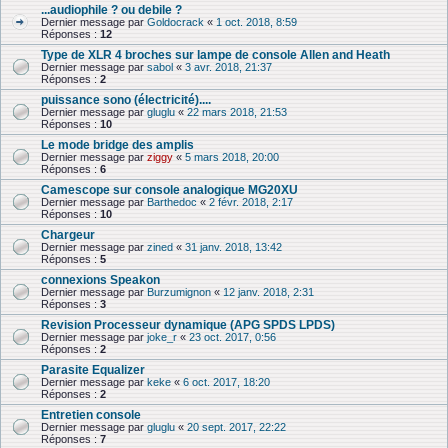
...audiophile ? ou debile ?
Dernier message par
Goldocrack
«
1 oct. 2018, 8:59
Réponses :
12
Type de XLR 4 broches sur lampe de console Allen and Heath
Dernier message par
sabol
«
3 avr. 2018, 21:37
Réponses :
2
puissance sono (électricité)....
Dernier message par
gluglu
«
22 mars 2018, 21:53
Réponses :
10
Le mode bridge des amplis
Dernier message par
ziggy
«
5 mars 2018, 20:00
Réponses :
6
Camescope sur console analogique MG20XU
Dernier message par
Barthedoc
«
2 févr. 2018, 2:17
Réponses :
10
Chargeur
Dernier message par
zined
«
31 janv. 2018, 13:42
Réponses :
5
connexions Speakon
Dernier message par
Burzumignon
«
12 janv. 2018, 2:31
Réponses :
3
Revision Processeur dynamique (APG SPDS LPDS)
Dernier message par
joke_r
«
23 oct. 2017, 0:56
Réponses :
2
Parasite Equalizer
Dernier message par
keke
«
6 oct. 2017, 18:20
Réponses :
2
Entretien console
Dernier message par
gluglu
«
20 sept. 2017, 22:22
Réponses :
7