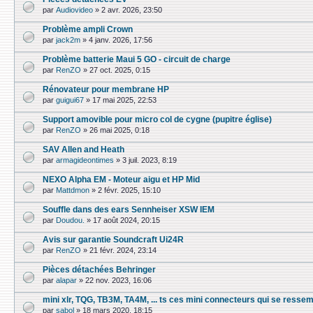
par
Audiovideo
»
2 avr. 2026, 23:50
Problème ampli Crown
par
jack2m
»
4 janv. 2026, 17:56
Problème batterie Maui 5 GO - circuit de charge
par
RenZO
»
27 oct. 2025, 0:15
Rénovateur pour membrane HP
par
guigui67
»
17 mai 2025, 22:53
Support amovible pour micro col de cygne (pupitre église)
par
RenZO
»
26 mai 2025, 0:18
SAV Allen and Heath
par
armagideontimes
»
3 juil. 2023, 8:19
NEXO Alpha EM - Moteur aigu et HP Mid
par
Mattdmon
»
2 févr. 2025, 15:10
Souffle dans des ears Sennheiser XSW IEM
par
Doudou.
»
17 août 2024, 20:15
Avis sur garantie Soundcraft Ui24R
par
RenZO
»
21 févr. 2024, 23:14
Pièces détachées Behringer
par
alapar
»
22 nov. 2023, 16:06
mini xlr, TQG, TB3M, TA4M, ... ts ces mini connecteurs qui se resse
par
sabol
»
18 mars 2020, 18:15