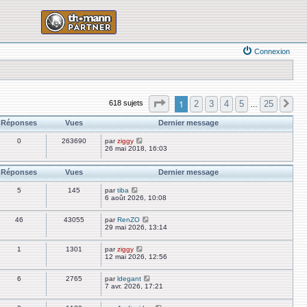
Connexion
Page
1
sur
25
1
2
3
4
5
25
618 sujets
Su
…
Réponses
Vues
Dernier message
0
263690
par
ziggy
26 mai 2018, 16:03
Réponses
Vues
Dernier message
5
145
par
tiba
6 août 2026, 10:08
46
43055
par
RenZO
29 mai 2026, 13:14
1
1301
par
ziggy
12 mai 2026, 12:56
6
2765
par
ldegant
7 avr. 2026, 17:21