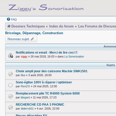
FAQ
Dossiers Techniques
Index du forum
Les Forums de Discuss
Bricolage, Dépannage, Construction
Nouveau sujet
Annonce
Notifications et email - Merci de lire ceci !!
par
ziggy
»
26 mai 2018, 16:03
» dans
La Sonorisation
Sujets
Choix ampli pour des caissons Mackie SWA1501
par
tiba
»
3 août 2026, 18:00
Sono église 100V à réparer / optimiser
par
RenZO
»
24 mai 2025, 12:00
Remplacement pile TC R4000 System 6000
par
ldegant
»
11 mai 2026, 17:23
RECHERCHE CD PAA 3 PHONIC
par
didiervb01
»
4 avr. 2026, 22:00
Pieces détachées EV