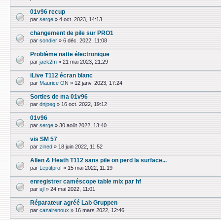
01v96 recup
par
serge
»
4 oct. 2023, 14:13
changement de pile sur PRO1
par
sondier
»
6 déc. 2022, 11:08
Problème natte électronique
par
jack2m
»
21 mai 2023, 21:29
iLive T112 écran blanc
par
Maurice ON
»
12 janv. 2023, 17:24
Sorties de ma 01v96
par
dnjpeg
»
16 oct. 2022, 19:12
01v96
par
serge
»
30 août 2022, 13:40
vis SM 57
par
zined
»
18 juin 2022, 11:52
Allen & Heath T112 sans pile on perd la surface...
par
Leptitprof
»
15 mai 2022, 11:19
enregistrer caméscope table mix par hf
par
sjl
»
24 mai 2022, 11:01
Réparateur agréé Lab Gruppen
par
cazalrenoux
»
16 mars 2022, 12:46