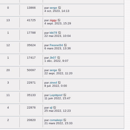
0
13866
par
serge
4 oct. 2023, 14:13
13
41725
par
ziggy
4 sept. 2023, 15:29
1
17788
par
kiki78
22 mai 2023, 10:04
12
35624
par
Fresnel34
6 mars 2023, 13:36
1
17417
par
Jb07
1 déc. 2022, 9:07
20
50097
par
serge
22 sept. 2022, 11:20
3
22971
par
zined
8 juil. 2022, 0:00
11
35133
par
Leptitprof
11 juin 2022, 15:47
4
22876
par
sjl
25 mai 2022, 12:23
2
20820
par
comakepi
21 mars 2022, 15:33