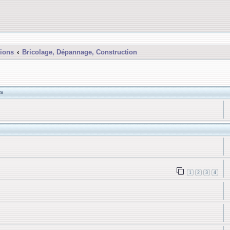
ions
Bricolage, Dépannage, Construction
s
1
2
3
4