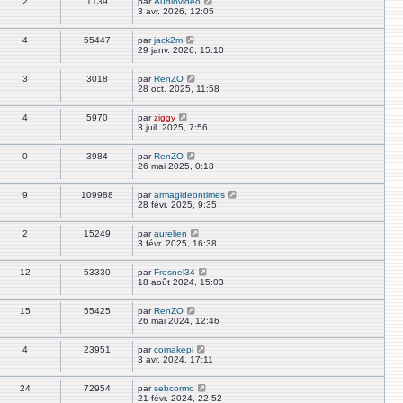
2
1139
par
Audiovideo
3 avr. 2026, 12:05
4
55447
par
jack2m
29 janv. 2026, 15:10
3
3018
par
RenZO
28 oct. 2025, 11:58
4
5970
par
ziggy
3 juil. 2025, 7:56
0
3984
par
RenZO
26 mai 2025, 0:18
9
109988
par
armagideontimes
28 févr. 2025, 9:35
2
15249
par
aurelien
3 févr. 2025, 16:38
12
53330
par
Fresnel34
18 août 2024, 15:03
15
55425
par
RenZO
26 mai 2024, 12:46
4
23951
par
comakepi
3 avr. 2024, 17:11
24
72954
par
sebcormo
21 févr. 2024, 22:52