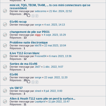
Réponses :
4
mini xlr, TQG, TB3M, TA4M, ... ts ces mini connecteurs qui se
ressemblent
Dernier message par
sebcormo
«
21 févr. 2024, 22:52
Réponses :
24
1
2
01v96 recup
Dernier message par
serge
«
4 oct. 2023, 14:13
changement de pile sur PRO1
Dernier message par
ziggy
«
4 sept. 2023, 15:29
Réponses :
13
Problème natte électronique
Dernier message par
kiki78
«
22 mai 2023, 10:04
Réponses :
1
iLive T112 écran blanc
Dernier message par
Fresnel34
«
6 mars 2023, 13:36
Réponses :
12
Sorties de ma 01v96
Dernier message par
Jb07
«
1 déc. 2022, 9:07
Réponses :
1
01v96
Dernier message par
serge
«
22 sept. 2022, 11:20
Réponses :
20
1
2
vis SM 57
Dernier message par
zined
«
8 juil. 2022, 0:00
Réponses :
3
Allen & Heath T112 sans pile on perd la surface...
Dernier message par
Leptitprof
«
11 juin 2022, 15:47
Réponses :
11