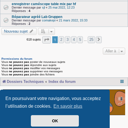
enregistrer caméscope table mix par hf
Dernier message par
sjl
«
25 mai 2022, 12:23
Réponses :
4
Réparateur agréé Lab Gruppen
Dernier message par
comakepi
«
21 mars 2022, 15:33
Réponses :
2
Nouveau sujet
Page
1
sur
25
1
2
3
4
5
25
618 sujets
Suivante
…
Aller à
Permissions du forum
Vous
ne pouvez pas
poster de nouveaux sujets
Vous
ne pouvez pas
répondre aux sujets
Vous
ne pouvez pas
modifier vos messages
Vous
ne pouvez pas
supprimer vos messages
Vous
ne pouvez pas
joindre des fichiers
Dossiers Techniques
Index du forum
En poursuivant votre navigation, vous acceptez
l’utilisation de cookies.
En savoir plus
OK
Développé par Forum Software © phpBB Limited
Traduit par phpBB-fr