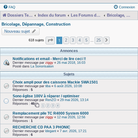
FAQ
Connexion
Dossiers Techniques
Index du forum
Les Forums de Discussions
Bricolage, Dépannage, Construction
Bricolage, Dépannage, Construction
Nouveau sujet
Page
1
sur
25
1
2
3
4
5
25
618 sujets
Suivante
…
Annonces
Notifications et email - Merci de lire ceci !!
Dernier message par
ziggy
«
26 mai 2018, 16:03
Posté dans
La Sonorisation
Sujets
Choix ampli pour des caissons Mackie SWA1501
Dernier message par
tiba
«
6 août 2026, 10:08
Réponses :
5
Sono église 100V à réparer / optimiser
Dernier message par
RenZO
«
29 mai 2026, 13:14
Réponses :
46
1
2
3
4
Remplacement pile TC R4000 System 6000
Dernier message par
ziggy
«
12 mai 2026, 12:56
Réponses :
1
RECHERCHE CD PAA 3 PHONIC
Dernier message par
ldegant
«
7 avr. 2026, 17:21
Réponses :
6