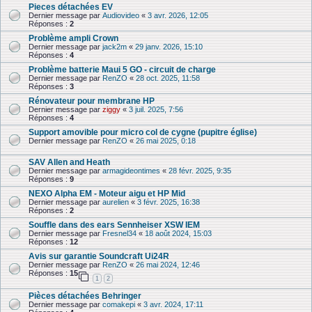
Pieces détachées EV
Dernier message par
Audiovideo
«
3 avr. 2026, 12:05
Réponses :
2
Problème ampli Crown
Dernier message par
jack2m
«
29 janv. 2026, 15:10
Réponses :
4
Problème batterie Maui 5 GO - circuit de charge
Dernier message par
RenZO
«
28 oct. 2025, 11:58
Réponses :
3
Rénovateur pour membrane HP
Dernier message par
ziggy
«
3 juil. 2025, 7:56
Réponses :
4
Support amovible pour micro col de cygne (pupitre église)
Dernier message par
RenZO
«
26 mai 2025, 0:18
SAV Allen and Heath
Dernier message par
armagideontimes
«
28 févr. 2025, 9:35
Réponses :
9
NEXO Alpha EM - Moteur aigu et HP Mid
Dernier message par
aurelien
«
3 févr. 2025, 16:38
Réponses :
2
Souffle dans des ears Sennheiser XSW IEM
Dernier message par
Fresnel34
«
18 août 2024, 15:03
Réponses :
12
Avis sur garantie Soundcraft Ui24R
Dernier message par
RenZO
«
26 mai 2024, 12:46
Réponses :
15
1
2
Pièces détachées Behringer
Dernier message par
comakepi
«
3 avr. 2024, 17:11