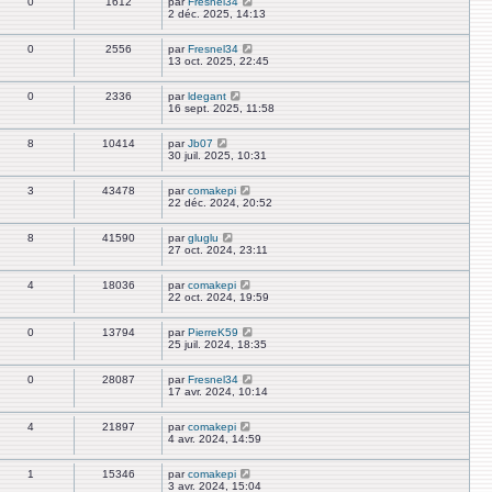
0
1612
par
Fresnel34
2 déc. 2025, 14:13
0
2556
par
Fresnel34
13 oct. 2025, 22:45
0
2336
par
ldegant
16 sept. 2025, 11:58
8
10414
par
Jb07
30 juil. 2025, 10:31
3
43478
par
comakepi
22 déc. 2024, 20:52
8
41590
par
gluglu
27 oct. 2024, 23:11
4
18036
par
comakepi
22 oct. 2024, 19:59
0
13794
par
PierreK59
25 juil. 2024, 18:35
0
28087
par
Fresnel34
17 avr. 2024, 10:14
4
21897
par
comakepi
4 avr. 2024, 14:59
1
15346
par
comakepi
3 avr. 2024, 15:04