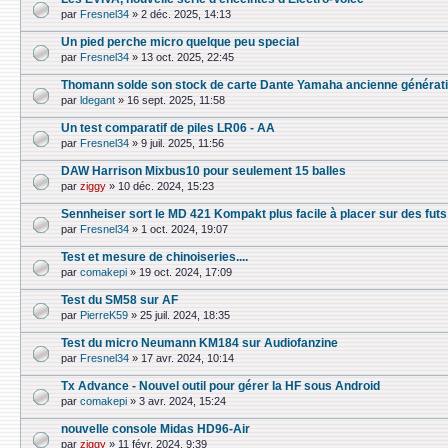
par
Fresnel34
»
2 déc. 2025, 14:13
Un pied perche micro quelque peu special
par
Fresnel34
»
13 oct. 2025, 22:45
Thomann solde son stock de carte Dante Yamaha ancienne générat
par
ldegant
»
16 sept. 2025, 11:58
Un test comparatif de piles LR06 - AA
par
Fresnel34
»
9 juil. 2025, 11:56
DAW Harrison Mixbus10 pour seulement 15 balles
par
ziggy
»
10 déc. 2024, 15:23
Sennheiser sort le MD 421 Kompakt plus facile à placer sur des futs
par
Fresnel34
»
1 oct. 2024, 19:07
Test et mesure de chinoiseries....
par
comakepi
»
19 oct. 2024, 17:09
Test du SM58 sur AF
par
PierreK59
»
25 juil. 2024, 18:35
Test du micro Neumann KM184 sur Audiofanzine
par
Fresnel34
»
17 avr. 2024, 10:14
Tx Advance - Nouvel outil pour gérer la HF sous Android
par
comakepi
»
3 avr. 2024, 15:24
nouvelle console Midas HD96-Air
par
ziggy
»
11 févr. 2024, 9:39