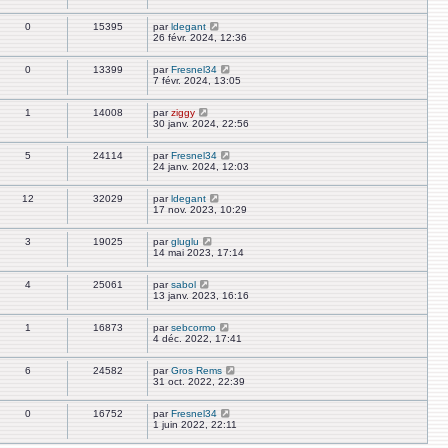
0
15395
par
ldegant
26 févr. 2024, 12:36
0
13399
par
Fresnel34
7 févr. 2024, 13:05
1
14008
par
ziggy
30 janv. 2024, 22:56
5
24114
par
Fresnel34
24 janv. 2024, 12:03
12
32029
par
ldegant
17 nov. 2023, 10:29
3
19025
par
gluglu
14 mai 2023, 17:14
4
25061
par
sabol
13 janv. 2023, 16:16
1
16873
par
sebcormo
4 déc. 2022, 17:41
6
24582
par
Gros Rems
31 oct. 2022, 22:39
0
16752
par
Fresnel34
1 juin 2022, 22:11