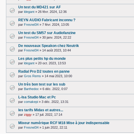
Un test du MD421 sur AF
par
ldegant
»
26 févr. 2024, 12:36
REYN AUDIO Fabricant inconnu ?
par
Fresnel34
»
7 févr. 2024, 13:05
Un test du SM57 sur Audiofanzine
par
Fresnel34
»
30 janv. 2024, 22:22
De nouveaux Speakon chez Neutrik
par
Fresnel34
»
14 août 2023, 10:44
Les plus petits hp du monde
par
ldegant
»
20 oct. 2023, 13:53
Radial Pro D2 toutes en panne
par
Gros Rems
»
14 mai 2023, 10:00
Un très bon test sur les sub
par
Barthedoc
»
6 déc. 2022, 0:07
L-Isa Studio Mac et Pc
par
comakepi
»
3 déc. 2022, 13:31
les tarifs Midas et autres...
par
ziggy
»
17 juil. 2022, 17:14
Mixeur numérique RCF M18 Mise à jour indispensable
par
Fresnel34
»
1 juin 2022, 22:11