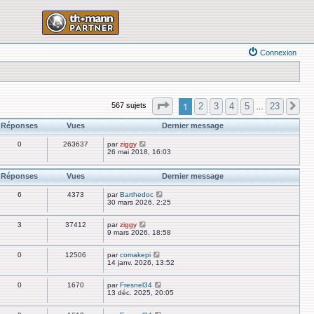
Connexion
Page
1
sur
23
1
2
3
4
5
23
567 sujets
Su
…
Réponses
Vues
Dernier message
0
263637
par
ziggy
26 mai 2018, 16:03
Réponses
Vues
Dernier message
6
4373
par
Barthedoc
30 mars 2026, 2:25
3
37412
par
ziggy
9 mars 2026, 18:58
0
12506
par
comakepi
14 janv. 2026, 13:52
0
1670
par
Fresnel34
13 déc. 2025, 20:05