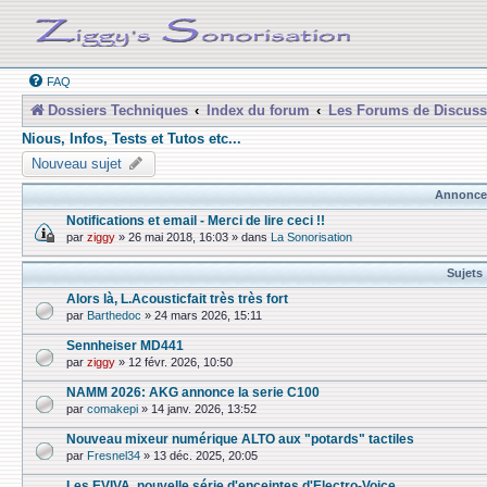
FAQ
Dossiers Techniques
Index du forum
Les Forums de Discuss
Nious, Infos, Tests et Tutos etc...
Nouveau sujet
Annonce
Notifications et email - Merci de lire ceci !!
par
ziggy
»
26 mai 2018, 16:03
» dans
La Sonorisation
Sujets
Alors là, L.Acousticfait très très fort
par
Barthedoc
»
24 mars 2026, 15:11
Sennheiser MD441
par
ziggy
»
12 févr. 2026, 10:50
NAMM 2026: AKG annonce la serie C100
par
comakepi
»
14 janv. 2026, 13:52
Nouveau mixeur numérique ALTO aux "potards" tactiles
par
Fresnel34
»
13 déc. 2025, 20:05
Les EVIVA, nouvelle série d'enceintes d'Electro-Voice