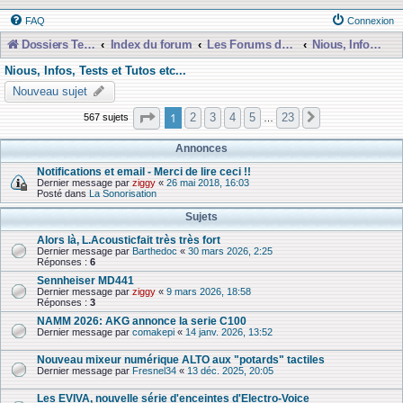
FAQ
Connexion
Dossiers Techniques
Index du forum
Les Forums de Discussions
Nious, Infos, Tests et Tutos etc...
Nious, Infos, Tests et Tutos etc...
Nouveau sujet
Page
1
sur
23
1
2
3
4
5
23
567 sujets
Suivante
…
Annonces
Notifications et email - Merci de lire ceci !!
Dernier message par
ziggy
«
26 mai 2018, 16:03
Posté dans
La Sonorisation
Sujets
Alors là, L.Acousticfait très très fort
Dernier message par
Barthedoc
«
30 mars 2026, 2:25
Réponses :
6
Sennheiser MD441
Dernier message par
ziggy
«
9 mars 2026, 18:58
Réponses :
3
NAMM 2026: AKG annonce la serie C100
Dernier message par
comakepi
«
14 janv. 2026, 13:52
Nouveau mixeur numérique ALTO aux "potards" tactiles
Dernier message par
Fresnel34
«
13 déc. 2025, 20:05
Les EVIVA, nouvelle série d'enceintes d'Electro-Voice