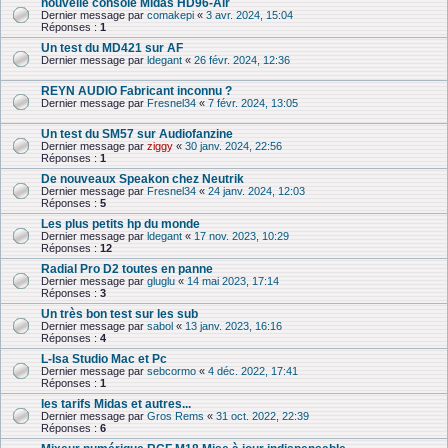
nouvelle console Midas HD96-Air
Dernier message par
comakepi
«
3 avr. 2024, 15:04
Réponses :
1
Un test du MD421 sur AF
Dernier message par
ldegant
«
26 févr. 2024, 12:36
REYN AUDIO Fabricant inconnu ?
Dernier message par
Fresnel34
«
7 févr. 2024, 13:05
Un test du SM57 sur Audiofanzine
Dernier message par
ziggy
«
30 janv. 2024, 22:56
Réponses :
1
De nouveaux Speakon chez Neutrik
Dernier message par
Fresnel34
«
24 janv. 2024, 12:03
Réponses :
5
Les plus petits hp du monde
Dernier message par
ldegant
«
17 nov. 2023, 10:29
Réponses :
12
Radial Pro D2 toutes en panne
Dernier message par
gluglu
«
14 mai 2023, 17:14
Réponses :
3
Un très bon test sur les sub
Dernier message par
sabol
«
13 janv. 2023, 16:16
Réponses :
4
L-Isa Studio Mac et Pc
Dernier message par
sebcormo
«
4 déc. 2022, 17:41
Réponses :
1
les tarifs Midas et autres...
Dernier message par
Gros Rems
«
31 oct. 2022, 22:39
Réponses :
6