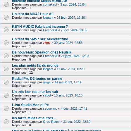
nouvelle console Midas HD96-Air
Dernier message par
comakepi
«
3 avr. 2024, 15:04
Réponses :
1
Un test du MD421 sur AF
Dernier message par
ldegant
«
26 févr. 2024, 12:36
REYN AUDIO Fabricant inconnu ?
Dernier message par
Fresnel34
«
7 févr. 2024, 13:05
Un test du SM57 sur Audiofanzine
Dernier message par
ziggy
«
30 janv. 2024, 22:56
Réponses :
1
De nouveaux Speakon chez Neutrik
Dernier message par
Fresnel34
«
24 janv. 2024, 12:03
Réponses :
5
Les plus petits hp du monde
Dernier message par
ldegant
«
17 nov. 2023, 10:29
Réponses :
12
Radial Pro D2 toutes en panne
Dernier message par
gluglu
«
14 mai 2023, 17:14
Réponses :
3
Un très bon test sur les sub
Dernier message par
sabol
«
13 janv. 2023, 16:16
Réponses :
4
L-Isa Studio Mac et Pc
Dernier message par
sebcormo
«
4 déc. 2022, 17:41
Réponses :
1
les tarifs Midas et autres...
Dernier message par
Gros Rems
«
31 oct. 2022, 22:39
Réponses :
6