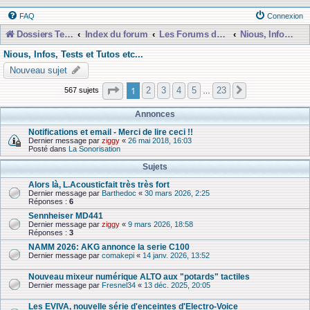
FAQ
Connexion
Dossiers Techniques
Index du forum
Les Forums de Discussions
Nious, Infos, Tests et Tutos etc...
Nious, Infos, Tests et Tutos etc...
Nouveau sujet
Page
1
sur
23
1
2
3
4
5
23
567 sujets
Suivante
…
Annonces
Notifications et email - Merci de lire ceci !!
Dernier message par
ziggy
«
26 mai 2018, 16:03
Posté dans
La Sonorisation
Sujets
Alors là, L.Acousticfait très très fort
Dernier message par
Barthedoc
«
30 mars 2026, 2:25
Réponses :
6
Sennheiser MD441
Dernier message par
ziggy
«
9 mars 2026, 18:58
Réponses :
3
NAMM 2026: AKG annonce la serie C100
Dernier message par
comakepi
«
14 janv. 2026, 13:52
Nouveau mixeur numérique ALTO aux "potards" tactiles
Dernier message par
Fresnel34
«
13 déc. 2025, 20:05
Les EVIVA, nouvelle série d'enceintes d'Electro-Voice