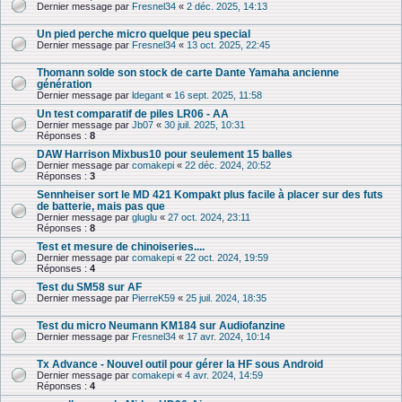
Dernier message par
Fresnel34
«
2 déc. 2025, 14:13
Un pied perche micro quelque peu special
Dernier message par
Fresnel34
«
13 oct. 2025, 22:45
Thomann solde son stock de carte Dante Yamaha ancienne
génération
Dernier message par
ldegant
«
16 sept. 2025, 11:58
Un test comparatif de piles LR06 - AA
Dernier message par
Jb07
«
30 juil. 2025, 10:31
Réponses :
8
DAW Harrison Mixbus10 pour seulement 15 balles
Dernier message par
comakepi
«
22 déc. 2024, 20:52
Réponses :
3
Sennheiser sort le MD 421 Kompakt plus facile à placer sur des futs
de batterie, mais pas que
Dernier message par
gluglu
«
27 oct. 2024, 23:11
Réponses :
8
Test et mesure de chinoiseries....
Dernier message par
comakepi
«
22 oct. 2024, 19:59
Réponses :
4
Test du SM58 sur AF
Dernier message par
PierreK59
«
25 juil. 2024, 18:35
Test du micro Neumann KM184 sur Audiofanzine
Dernier message par
Fresnel34
«
17 avr. 2024, 10:14
Tx Advance - Nouvel outil pour gérer la HF sous Android
Dernier message par
comakepi
«
4 avr. 2024, 14:59
Réponses :
4