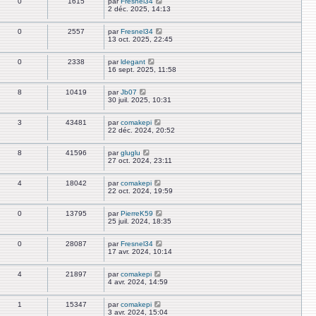
0
1615
par
Fresnel34
2 déc. 2025, 14:13
0
2557
par
Fresnel34
13 oct. 2025, 22:45
0
2338
par
ldegant
16 sept. 2025, 11:58
8
10419
par
Jb07
30 juil. 2025, 10:31
3
43481
par
comakepi
22 déc. 2024, 20:52
8
41596
par
gluglu
27 oct. 2024, 23:11
4
18042
par
comakepi
22 oct. 2024, 19:59
0
13795
par
PierreK59
25 juil. 2024, 18:35
0
28087
par
Fresnel34
17 avr. 2024, 10:14
4
21897
par
comakepi
4 avr. 2024, 14:59
1
15347
par
comakepi
3 avr. 2024, 15:04