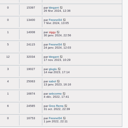
0
15397
par
ldegant
26 févr. 2024, 12:36
0
13400
par
Fresnel34
7 févr. 2024, 13:05
1
14008
par
ziggy
30 janv. 2024, 22:56
5
24115
par
Fresnel34
24 janv. 2024, 12:03
12
32034
par
ldegant
17 nov. 2023, 10:29
3
19027
par
gluglu
14 mai 2023, 17:14
4
25063
par
sabol
13 janv. 2023, 16:16
1
16874
par
sebcormo
4 déc. 2022, 17:41
6
24585
par
Gros Rems
31 oct. 2022, 22:39
0
16753
par
Fresnel34
1 juin 2022, 22:11