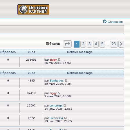
Connexion
Page
1
sur
23
1
2
3
4
5
23
567 sujets
Su
…
Réponses
Vues
Dernier message
0
263651
par
ziggy
26 mai 2018, 16:03
Réponses
Vues
Dernier message
6
4385
par
Barthedoc
30 mars 2026, 2:25
3
37413
par
ziggy
9 mars 2026, 18:58
0
12507
par
comakepi
14 janv. 2026, 13:52
0
1672
par
Fresnel34
13 déc. 2025, 20:05