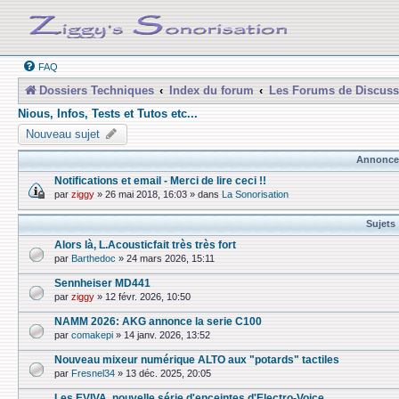
FAQ
Dossiers Techniques
Index du forum
Les Forums de Discuss
Nious, Infos, Tests et Tutos etc...
Nouveau sujet
Annonce
Notifications et email - Merci de lire ceci !!
par
ziggy
»
26 mai 2018, 16:03
» dans
La Sonorisation
Sujets
Alors là, L.Acousticfait très très fort
par
Barthedoc
»
24 mars 2026, 15:11
Sennheiser MD441
par
ziggy
»
12 févr. 2026, 10:50
NAMM 2026: AKG annonce la serie C100
par
comakepi
»
14 janv. 2026, 13:52
Nouveau mixeur numérique ALTO aux "potards" tactiles
par
Fresnel34
»
13 déc. 2025, 20:05
Les EVIVA, nouvelle série d'enceintes d'Electro-Voice