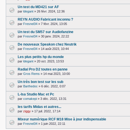
Un test du MD421 sur AF
par
ldegant
»
26 févr. 2024, 12:36
REYN AUDIO Fabricant inconnu ?
par
Fresnel34
»
7 févr. 2024, 13:05
Un test du SM57 sur Audiofanzine
par
Fresnel34
»
30 janv. 2024, 22:22
De nouveaux Speakon chez Neutrik
par
Fresnel34
»
14 août 2023, 10:44
Les plus petits hp du monde
par
ldegant
»
20 oct. 2023, 13:53
Radial Pro D2 toutes en panne
par
Gros Rems
»
14 mai 2023, 10:00
Un très bon test sur les sub
par
Barthedoc
»
6 déc. 2022, 0:07
L-Isa Studio Mac et Pc
par
comakepi
»
3 déc. 2022, 13:31
les tarifs Midas et autres...
par
ziggy
»
17 juil. 2022, 17:14
Mixeur numérique RCF M18 Mise à jour indispensable
par
Fresnel34
»
1 juin 2022, 22:11