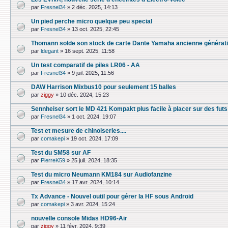
par
Fresnel34
»
2 déc. 2025, 14:13
Un pied perche micro quelque peu special
par
Fresnel34
»
13 oct. 2025, 22:45
Thomann solde son stock de carte Dante Yamaha ancienne générat
par
ldegant
»
16 sept. 2025, 11:58
Un test comparatif de piles LR06 - AA
par
Fresnel34
»
9 juil. 2025, 11:56
DAW Harrison Mixbus10 pour seulement 15 balles
par
ziggy
»
10 déc. 2024, 15:23
Sennheiser sort le MD 421 Kompakt plus facile à placer sur des futs
par
Fresnel34
»
1 oct. 2024, 19:07
Test et mesure de chinoiseries....
par
comakepi
»
19 oct. 2024, 17:09
Test du SM58 sur AF
par
PierreK59
»
25 juil. 2024, 18:35
Test du micro Neumann KM184 sur Audiofanzine
par
Fresnel34
»
17 avr. 2024, 10:14
Tx Advance - Nouvel outil pour gérer la HF sous Android
par
comakepi
»
3 avr. 2024, 15:24
nouvelle console Midas HD96-Air
par
ziggy
»
11 févr. 2024, 9:39