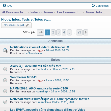
FAQ
Connexion
Dossiers Techniques
Index du forum
Les Forums de Discussions
Nious, Infos, Tests et Tutos etc...
Nious, Infos, Tests et Tutos etc...
Nouveau sujet
Page
1
sur
23
1
2
3
4
5
23
567 sujets
Suivante
…
Annonces
Notifications et email - Merci de lire ceci !!
Dernier message par
ziggy
«
26 mai 2018, 16:03
Posté dans
La Sonorisation
Sujets
Alors là, L.Acousticfait très très fort
Dernier message par
Barthedoc
«
30 mars 2026, 2:25
Réponses :
6
Sennheiser MD441
Dernier message par
ziggy
«
9 mars 2026, 18:58
Réponses :
3
NAMM 2026: AKG annonce la serie C100
Dernier message par
comakepi
«
14 janv. 2026, 13:52
Nouveau mixeur numérique ALTO aux "potards" tactiles
Dernier message par
Fresnel34
«
13 déc. 2025, 20:05
Les EVIVA, nouvelle série d'enceintes d'Electro-Voice