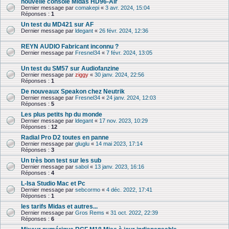
nouvelle console Midas HD96-Air
Dernier message par
comakepi
«
3 avr. 2024, 15:04
Réponses :
1
Un test du MD421 sur AF
Dernier message par
ldegant
«
26 févr. 2024, 12:36
REYN AUDIO Fabricant inconnu ?
Dernier message par
Fresnel34
«
7 févr. 2024, 13:05
Un test du SM57 sur Audiofanzine
Dernier message par
ziggy
«
30 janv. 2024, 22:56
Réponses :
1
De nouveaux Speakon chez Neutrik
Dernier message par
Fresnel34
«
24 janv. 2024, 12:03
Réponses :
5
Les plus petits hp du monde
Dernier message par
ldegant
«
17 nov. 2023, 10:29
Réponses :
12
Radial Pro D2 toutes en panne
Dernier message par
gluglu
«
14 mai 2023, 17:14
Réponses :
3
Un très bon test sur les sub
Dernier message par
sabol
«
13 janv. 2023, 16:16
Réponses :
4
L-Isa Studio Mac et Pc
Dernier message par
sebcormo
«
4 déc. 2022, 17:41
Réponses :
1
les tarifs Midas et autres...
Dernier message par
Gros Rems
«
31 oct. 2022, 22:39
Réponses :
6