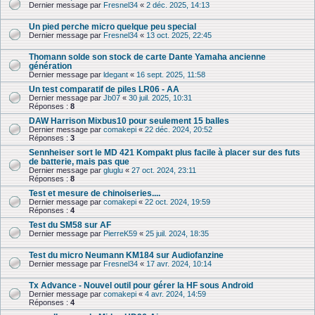
Dernier message par
Fresnel34
«
2 déc. 2025, 14:13
Un pied perche micro quelque peu special
Dernier message par
Fresnel34
«
13 oct. 2025, 22:45
Thomann solde son stock de carte Dante Yamaha ancienne
génération
Dernier message par
ldegant
«
16 sept. 2025, 11:58
Un test comparatif de piles LR06 - AA
Dernier message par
Jb07
«
30 juil. 2025, 10:31
Réponses :
8
DAW Harrison Mixbus10 pour seulement 15 balles
Dernier message par
comakepi
«
22 déc. 2024, 20:52
Réponses :
3
Sennheiser sort le MD 421 Kompakt plus facile à placer sur des futs
de batterie, mais pas que
Dernier message par
gluglu
«
27 oct. 2024, 23:11
Réponses :
8
Test et mesure de chinoiseries....
Dernier message par
comakepi
«
22 oct. 2024, 19:59
Réponses :
4
Test du SM58 sur AF
Dernier message par
PierreK59
«
25 juil. 2024, 18:35
Test du micro Neumann KM184 sur Audiofanzine
Dernier message par
Fresnel34
«
17 avr. 2024, 10:14
Tx Advance - Nouvel outil pour gérer la HF sous Android
Dernier message par
comakepi
«
4 avr. 2024, 14:59
Réponses :
4