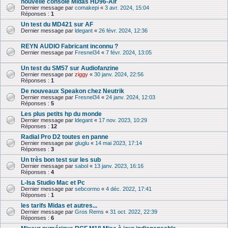
nouvelle console Midas HD96-Air
Dernier message par
comakepi
«
3 avr. 2024, 15:04
Réponses :
1
Un test du MD421 sur AF
Dernier message par
ldegant
«
26 févr. 2024, 12:36
REYN AUDIO Fabricant inconnu ?
Dernier message par
Fresnel34
«
7 févr. 2024, 13:05
Un test du SM57 sur Audiofanzine
Dernier message par
ziggy
«
30 janv. 2024, 22:56
Réponses :
1
De nouveaux Speakon chez Neutrik
Dernier message par
Fresnel34
«
24 janv. 2024, 12:03
Réponses :
5
Les plus petits hp du monde
Dernier message par
ldegant
«
17 nov. 2023, 10:29
Réponses :
12
Radial Pro D2 toutes en panne
Dernier message par
gluglu
«
14 mai 2023, 17:14
Réponses :
3
Un très bon test sur les sub
Dernier message par
sabol
«
13 janv. 2023, 16:16
Réponses :
4
L-Isa Studio Mac et Pc
Dernier message par
sebcormo
«
4 déc. 2022, 17:41
Réponses :
1
les tarifs Midas et autres...
Dernier message par
Gros Rems
«
31 oct. 2022, 22:39
Réponses :
6