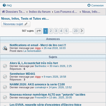
FAQ
Connexion
Dossiers Techniques
Index du forum
Les Forums de Discussions
Nious, Infos, Tests et Tutos etc...
Nious, Infos, Tests et Tutos etc...
Nouveau sujet
Page
1
sur
23
1
2
3
4
5
23
567 sujets
Suivante
…
Annonces
Notifications et email - Merci de lire ceci !!
Dernier message par
ziggy
«
26 mai 2018, 16:03
Posté dans
La Sonorisation
Sujets
Alors là, L.Acousticfait très très fort
Dernier message par
Barthedoc
«
30 mars 2026, 2:25
Réponses :
6
Sennheiser MD441
Dernier message par
ziggy
«
9 mars 2026, 18:58
Réponses :
3
NAMM 2026: AKG annonce la serie C100
Dernier message par
comakepi
«
14 janv. 2026, 13:52
Nouveau mixeur numérique ALTO aux "potards" tactiles
Dernier message par
Fresnel34
«
13 déc. 2025, 20:05
Les EVIVA, nouvelle série d'enceintes d'Electro-Voice