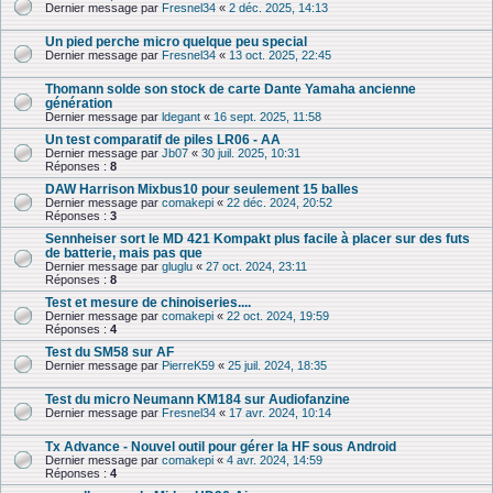
Dernier message par
Fresnel34
«
2 déc. 2025, 14:13
Un pied perche micro quelque peu special
Dernier message par
Fresnel34
«
13 oct. 2025, 22:45
Thomann solde son stock de carte Dante Yamaha ancienne
génération
Dernier message par
ldegant
«
16 sept. 2025, 11:58
Un test comparatif de piles LR06 - AA
Dernier message par
Jb07
«
30 juil. 2025, 10:31
Réponses :
8
DAW Harrison Mixbus10 pour seulement 15 balles
Dernier message par
comakepi
«
22 déc. 2024, 20:52
Réponses :
3
Sennheiser sort le MD 421 Kompakt plus facile à placer sur des futs
de batterie, mais pas que
Dernier message par
gluglu
«
27 oct. 2024, 23:11
Réponses :
8
Test et mesure de chinoiseries....
Dernier message par
comakepi
«
22 oct. 2024, 19:59
Réponses :
4
Test du SM58 sur AF
Dernier message par
PierreK59
«
25 juil. 2024, 18:35
Test du micro Neumann KM184 sur Audiofanzine
Dernier message par
Fresnel34
«
17 avr. 2024, 10:14
Tx Advance - Nouvel outil pour gérer la HF sous Android
Dernier message par
comakepi
«
4 avr. 2024, 14:59
Réponses :
4