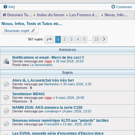
FAQ
Connexion
Dossiers Techniques
Index du forum
Les Forums de Discussions
Nious, Infos, Tests et Tutos etc...
Nious, Infos, Tests et Tutos etc...
Nouveau sujet
Page
1
sur
23
1
2
3
4
5
23
567 sujets
Suivante
…
Annonces
Notifications et email - Merci de lire ceci !!
Dernier message par
ziggy
«
26 mai 2018, 16:03
Posté dans
La Sonorisation
Sujets
Alors là, L.Acousticfait très très fort
Dernier message par
Barthedoc
«
30 mars 2026, 2:25
Réponses :
6
Sennheiser MD441
Dernier message par
ziggy
«
9 mars 2026, 18:58
Réponses :
3
NAMM 2026: AKG annonce la serie C100
Dernier message par
comakepi
«
14 janv. 2026, 13:52
Nouveau mixeur numérique ALTO aux "potards" tactiles
Dernier message par
Fresnel34
«
13 déc. 2025, 20:05
Les EVIVA, nouvelle série d'enceintes d'Electro-Voice