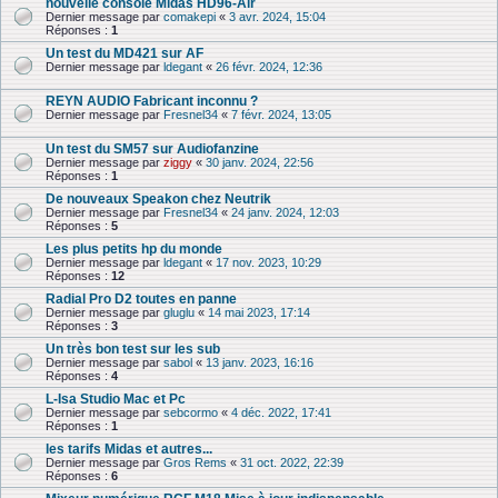
nouvelle console Midas HD96-Air
Dernier message par
comakepi
«
3 avr. 2024, 15:04
Réponses :
1
Un test du MD421 sur AF
Dernier message par
ldegant
«
26 févr. 2024, 12:36
REYN AUDIO Fabricant inconnu ?
Dernier message par
Fresnel34
«
7 févr. 2024, 13:05
Un test du SM57 sur Audiofanzine
Dernier message par
ziggy
«
30 janv. 2024, 22:56
Réponses :
1
De nouveaux Speakon chez Neutrik
Dernier message par
Fresnel34
«
24 janv. 2024, 12:03
Réponses :
5
Les plus petits hp du monde
Dernier message par
ldegant
«
17 nov. 2023, 10:29
Réponses :
12
Radial Pro D2 toutes en panne
Dernier message par
gluglu
«
14 mai 2023, 17:14
Réponses :
3
Un très bon test sur les sub
Dernier message par
sabol
«
13 janv. 2023, 16:16
Réponses :
4
L-Isa Studio Mac et Pc
Dernier message par
sebcormo
«
4 déc. 2022, 17:41
Réponses :
1
les tarifs Midas et autres...
Dernier message par
Gros Rems
«
31 oct. 2022, 22:39
Réponses :
6