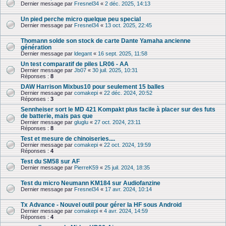
Dernier message par
Fresnel34
«
2 déc. 2025, 14:13
Un pied perche micro quelque peu special
Dernier message par
Fresnel34
«
13 oct. 2025, 22:45
Thomann solde son stock de carte Dante Yamaha ancienne
génération
Dernier message par
ldegant
«
16 sept. 2025, 11:58
Un test comparatif de piles LR06 - AA
Dernier message par
Jb07
«
30 juil. 2025, 10:31
Réponses :
8
DAW Harrison Mixbus10 pour seulement 15 balles
Dernier message par
comakepi
«
22 déc. 2024, 20:52
Réponses :
3
Sennheiser sort le MD 421 Kompakt plus facile à placer sur des futs
de batterie, mais pas que
Dernier message par
gluglu
«
27 oct. 2024, 23:11
Réponses :
8
Test et mesure de chinoiseries....
Dernier message par
comakepi
«
22 oct. 2024, 19:59
Réponses :
4
Test du SM58 sur AF
Dernier message par
PierreK59
«
25 juil. 2024, 18:35
Test du micro Neumann KM184 sur Audiofanzine
Dernier message par
Fresnel34
«
17 avr. 2024, 10:14
Tx Advance - Nouvel outil pour gérer la HF sous Android
Dernier message par
comakepi
«
4 avr. 2024, 14:59
Réponses :
4