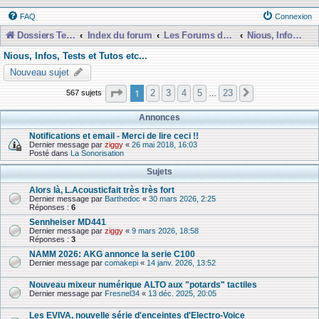
FAQ
Connexion
Dossiers Techniques
Index du forum
Les Forums de Discussions
Nious, Infos, Tests et Tutos etc...
Nious, Infos, Tests et Tutos etc...
Nouveau sujet
Page
1
sur
23
1
2
3
4
5
23
567 sujets
Suivante
…
Annonces
Notifications et email - Merci de lire ceci !!
Dernier message par
ziggy
«
26 mai 2018, 16:03
Posté dans
La Sonorisation
Sujets
Alors là, L.Acousticfait très très fort
Dernier message par
Barthedoc
«
30 mars 2026, 2:25
Réponses :
6
Sennheiser MD441
Dernier message par
ziggy
«
9 mars 2026, 18:58
Réponses :
3
NAMM 2026: AKG annonce la serie C100
Dernier message par
comakepi
«
14 janv. 2026, 13:52
Nouveau mixeur numérique ALTO aux "potards" tactiles
Dernier message par
Fresnel34
«
13 déc. 2025, 20:05
Les EVIVA, nouvelle série d'enceintes d'Electro-Voice