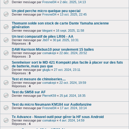
Dernier message par
Fresnel34
«
2 déc. 2025, 14:13
Un pied perche micro quelque peu special
Dernier message par
Fresnel34
«
13 oct. 2025, 22:45
Thomann solde son stock de carte Dante Yamaha ancienne
génération
Dernier message par
ldegant
«
16 sept. 2025, 11:58
Un test comparatif de piles LR06 - AA
Dernier message par
Jb07
«
30 juil. 2025, 10:31
Réponses :
8
DAW Harrison Mixbus10 pour seulement 15 balles
Dernier message par
comakepi
«
22 déc. 2024, 20:52
Réponses :
3
Sennheiser sort le MD 421 Kompakt plus facile à placer sur des futs
de batterie, mais pas que
Dernier message par
gluglu
«
27 oct. 2024, 23:11
Réponses :
8
Test et mesure de chinoiseries....
Dernier message par
comakepi
«
22 oct. 2024, 19:59
Réponses :
4
Test du SM58 sur AF
Dernier message par
PierreK59
«
25 juil. 2024, 18:35
Test du micro Neumann KM184 sur Audiofanzine
Dernier message par
Fresnel34
«
17 avr. 2024, 10:14
Tx Advance - Nouvel outil pour gérer la HF sous Android
Dernier message par
comakepi
«
4 avr. 2024, 14:59
Réponses :
4