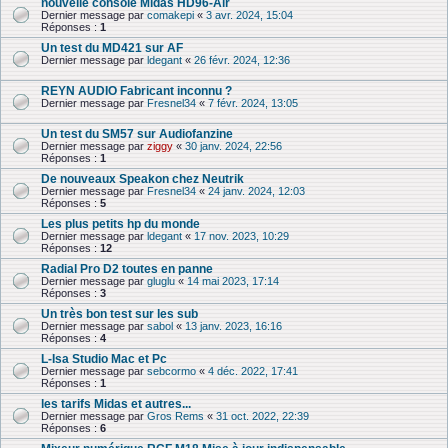
nouvelle console Midas HD96-Air
Dernier message par
comakepi
«
3 avr. 2024, 15:04
Réponses :
1
Un test du MD421 sur AF
Dernier message par
ldegant
«
26 févr. 2024, 12:36
REYN AUDIO Fabricant inconnu ?
Dernier message par
Fresnel34
«
7 févr. 2024, 13:05
Un test du SM57 sur Audiofanzine
Dernier message par
ziggy
«
30 janv. 2024, 22:56
Réponses :
1
De nouveaux Speakon chez Neutrik
Dernier message par
Fresnel34
«
24 janv. 2024, 12:03
Réponses :
5
Les plus petits hp du monde
Dernier message par
ldegant
«
17 nov. 2023, 10:29
Réponses :
12
Radial Pro D2 toutes en panne
Dernier message par
gluglu
«
14 mai 2023, 17:14
Réponses :
3
Un très bon test sur les sub
Dernier message par
sabol
«
13 janv. 2023, 16:16
Réponses :
4
L-Isa Studio Mac et Pc
Dernier message par
sebcormo
«
4 déc. 2022, 17:41
Réponses :
1
les tarifs Midas et autres...
Dernier message par
Gros Rems
«
31 oct. 2022, 22:39
Réponses :
6