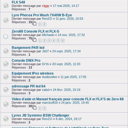
FLX S48
Dernier message par
ziggy
«
17 mai 2026, 14:17
Réponses :
7
Lyre Phocea Pro Wash 7X40W B-Eye
Dernier message par
RenZO
«
11 janv. 2026, 16:53
Réponses :
15
1
2
Zero88 Console FLX et FLX-S
Dernier message par
Michaelo
«
14 nov. 2025, 17:32
Réponses :
75
1
2
3
4
5
6
Rangement PAR led
Dernier message par
Jb07
«
24 sept. 2025, 17:34
Réponses :
1
Console DMX Pro
Dernier message par
DrYo
«
20 sept. 2025, 11:03
Réponses :
13
Equipement IPxx wireless
Dernier message par
Audiovideo
«
11 juin 2025, 17:55
Réponses :
2
adressage PR led 64
Dernier message par
sabol
«
24 févr. 2025, 15:19
Réponses :
3
Video d'aide et Manuel français pour console FLX et FLX'S de Zero 88
Dernier message par
marckoff16
«
24 janv. 2025, 19:40
Réponses :
20
1
2
Lyres JB Systems BSW Challenger
Dernier message par
RenZO
«
8 déc. 2024, 18:17
Réponses :
2