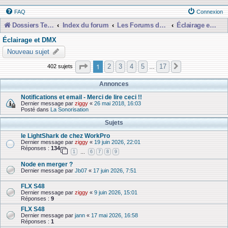
FAQ
Connexion
Dossiers Techniques
Index du forum
Les Forums de Discussions
Éclairage et DMX
Éclairage et DMX
Nouveau sujet
Page
1
sur
17
1
2
3
4
5
17
402 sujets
Suivante
…
Annonces
Notifications et email - Merci de lire ceci !!
Dernier message par
ziggy
«
26 mai 2018, 16:03
Posté dans
La Sonorisation
Sujets
le LightShark de chez WorkPro
Dernier message par
ziggy
«
19 juin 2026, 22:01
Réponses :
134
1
6
7
8
9
…
Node en merger ?
Dernier message par
Jb07
«
17 juin 2026, 7:51
FLX S48
Dernier message par
ziggy
«
9 juin 2026, 15:01
Réponses :
9
FLX S48
Dernier message par
jann
«
17 mai 2026, 16:58
Réponses :
1