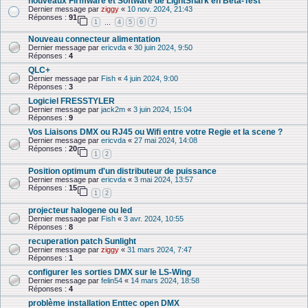
nouveaux Firmware et Software de LightShark en Beta-Test
Dernier message par
ziggy
«
10 nov. 2024, 21:43
Réponses :
91
1
4
5
6
7
…
Nouveau connecteur alimentation
Dernier message par
ericvda
«
30 juin 2024, 9:50
Réponses :
4
QLC+
Dernier message par
Fish
«
4 juin 2024, 9:00
Réponses :
3
Logiciel FRESSTYLER
Dernier message par
jack2m
«
3 juin 2024, 15:04
Réponses :
9
Vos Liaisons DMX ou RJ45 ou Wifi entre votre Regie et la scene ?
Dernier message par
ericvda
«
27 mai 2024, 14:08
Réponses :
20
1
2
Position optimum d'un distributeur de puissance
Dernier message par
ericvda
«
3 mai 2024, 13:57
Réponses :
15
1
2
projecteur halogene ou led
Dernier message par
Fish
«
3 avr. 2024, 10:55
Réponses :
8
recuperation patch Sunlight
Dernier message par
ziggy
«
31 mars 2024, 7:47
Réponses :
1
configurer les sorties DMX sur le LS-Wing
Dernier message par
felin54
«
14 mars 2024, 18:58
Réponses :
4
problème installation Enttec open DMX