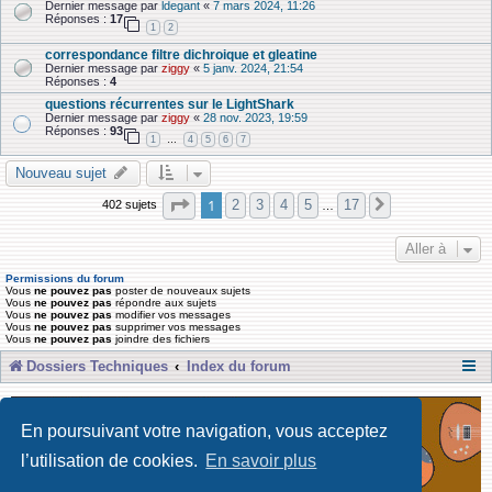
Dernier message par
ldegant
«
7 mars 2024, 11:26
Réponses :
17
1
2
correspondance filtre dichroique et gleatine
Dernier message par
ziggy
«
5 janv. 2024, 21:54
Réponses :
4
questions récurrentes sur le LightShark
Dernier message par
ziggy
«
28 nov. 2023, 19:59
Réponses :
93
1
4
5
6
7
…
Nouveau sujet
Page
1
sur
17
1
2
3
4
5
17
402 sujets
Suivante
…
Aller à
Permissions du forum
Vous
ne pouvez pas
poster de nouveaux sujets
Vous
ne pouvez pas
répondre aux sujets
Vous
ne pouvez pas
modifier vos messages
Vous
ne pouvez pas
supprimer vos messages
Vous
ne pouvez pas
joindre des fichiers
Dossiers Techniques
Index du forum
En poursuivant votre navigation, vous acceptez
l’utilisation de cookies.
En savoir plus