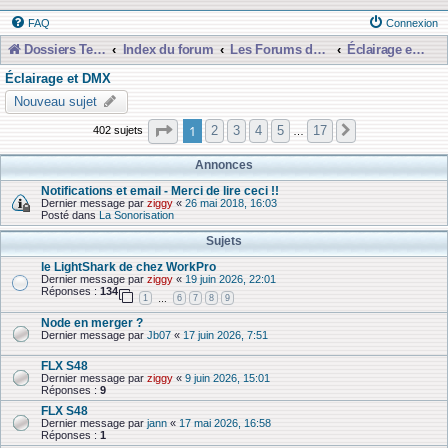
FAQ
Connexion
Dossiers Techniques
Index du forum
Les Forums de Discussions
Éclairage et DMX
Éclairage et DMX
Nouveau sujet
Page
1
sur
17
1
2
3
4
5
17
402 sujets
Suivante
…
Annonces
Notifications et email - Merci de lire ceci !!
Dernier message par
ziggy
«
26 mai 2018, 16:03
Posté dans
La Sonorisation
Sujets
le LightShark de chez WorkPro
Dernier message par
ziggy
«
19 juin 2026, 22:01
Réponses :
134
1
6
7
8
9
…
Node en merger ?
Dernier message par
Jb07
«
17 juin 2026, 7:51
FLX S48
Dernier message par
ziggy
«
9 juin 2026, 15:01
Réponses :
9
FLX S48
Dernier message par
jann
«
17 mai 2026, 16:58
Réponses :
1