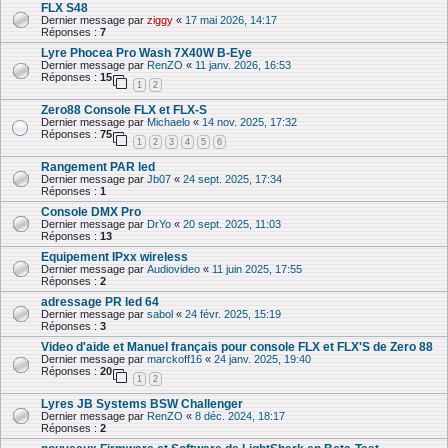
FLX S48
Dernier message par
ziggy
«
17 mai 2026, 14:17
Réponses :
7
Lyre Phocea Pro Wash 7X40W B-Eye
Dernier message par
RenZO
«
11 janv. 2026, 16:53
Réponses :
15
1
2
Zero88 Console FLX et FLX-S
Dernier message par
Michaelo
«
14 nov. 2025, 17:32
Réponses :
75
1
2
3
4
5
6
Rangement PAR led
Dernier message par
Jb07
«
24 sept. 2025, 17:34
Réponses :
1
Console DMX Pro
Dernier message par
DrYo
«
20 sept. 2025, 11:03
Réponses :
13
Equipement IPxx wireless
Dernier message par
Audiovideo
«
11 juin 2025, 17:55
Réponses :
2
adressage PR led 64
Dernier message par
sabol
«
24 févr. 2025, 15:19
Réponses :
3
Video d'aide et Manuel français pour console FLX et FLX'S de Zero 88
Dernier message par
marckoff16
«
24 janv. 2025, 19:40
Réponses :
20
1
2
Lyres JB Systems BSW Challenger
Dernier message par
RenZO
«
8 déc. 2024, 18:17
Réponses :
2