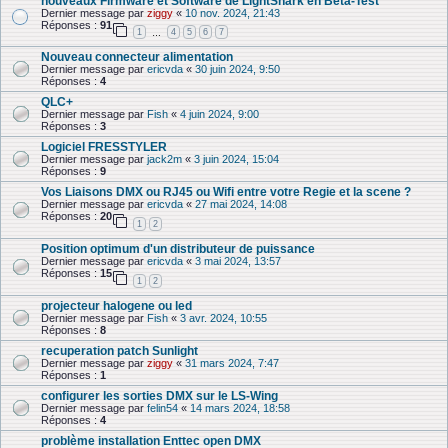
nouveaux Firmware et Software de LightShark en Beta-Test
Dernier message par
ziggy
«
10 nov. 2024, 21:43
Réponses :
91
1
4
5
6
7
…
Nouveau connecteur alimentation
Dernier message par
ericvda
«
30 juin 2024, 9:50
Réponses :
4
QLC+
Dernier message par
Fish
«
4 juin 2024, 9:00
Réponses :
3
Logiciel FRESSTYLER
Dernier message par
jack2m
«
3 juin 2024, 15:04
Réponses :
9
Vos Liaisons DMX ou RJ45 ou Wifi entre votre Regie et la scene ?
Dernier message par
ericvda
«
27 mai 2024, 14:08
Réponses :
20
1
2
Position optimum d'un distributeur de puissance
Dernier message par
ericvda
«
3 mai 2024, 13:57
Réponses :
15
1
2
projecteur halogene ou led
Dernier message par
Fish
«
3 avr. 2024, 10:55
Réponses :
8
recuperation patch Sunlight
Dernier message par
ziggy
«
31 mars 2024, 7:47
Réponses :
1
configurer les sorties DMX sur le LS-Wing
Dernier message par
felin54
«
14 mars 2024, 18:58
Réponses :
4
problème installation Enttec open DMX