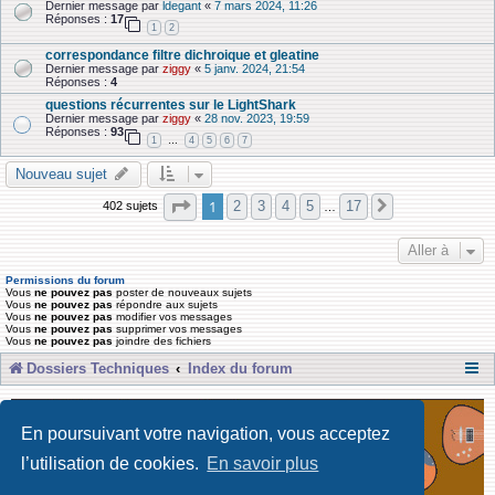
Dernier message par
ldegant
«
7 mars 2024, 11:26
Réponses :
17
1
2
correspondance filtre dichroique et gleatine
Dernier message par
ziggy
«
5 janv. 2024, 21:54
Réponses :
4
questions récurrentes sur le LightShark
Dernier message par
ziggy
«
28 nov. 2023, 19:59
Réponses :
93
1
4
5
6
7
…
Nouveau sujet
Page
1
sur
17
1
2
3
4
5
17
402 sujets
Suivante
…
Aller à
Permissions du forum
Vous
ne pouvez pas
poster de nouveaux sujets
Vous
ne pouvez pas
répondre aux sujets
Vous
ne pouvez pas
modifier vos messages
Vous
ne pouvez pas
supprimer vos messages
Vous
ne pouvez pas
joindre des fichiers
Dossiers Techniques
Index du forum
En poursuivant votre navigation, vous acceptez
l’utilisation de cookies.
En savoir plus