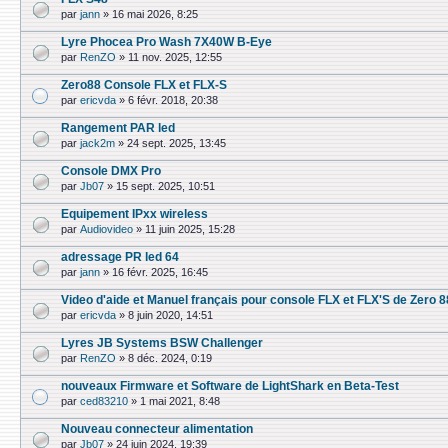
par
jann
»
16 mai 2026, 8:25
Lyre Phocea Pro Wash 7X40W B-Eye
par
RenZO
»
11 nov. 2025, 12:55
Zero88 Console FLX et FLX-S
par
ericvda
»
6 févr. 2018, 20:38
Rangement PAR led
par
jack2m
»
24 sept. 2025, 13:45
Console DMX Pro
par
Jb07
»
15 sept. 2025, 10:51
Equipement IPxx wireless
par
Audiovideo
»
11 juin 2025, 15:28
adressage PR led 64
par
jann
»
16 févr. 2025, 16:45
Video d'aide et Manuel français pour console FLX et FLX'S de Zero 8
par
ericvda
»
8 juin 2020, 14:51
Lyres JB Systems BSW Challenger
par
RenZO
»
8 déc. 2024, 0:19
nouveaux Firmware et Software de LightShark en Beta-Test
par
ced83210
»
1 mai 2021, 8:48
Nouveau connecteur alimentation
par
Jb07
»
24 juin 2024, 19:39