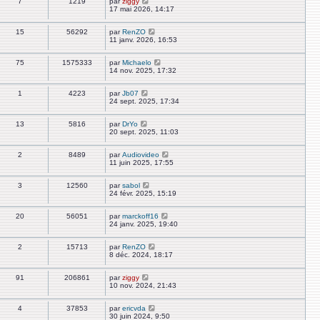
7
1219
par
ziggy
17 mai 2026, 14:17
15
56292
par
RenZO
11 janv. 2026, 16:53
75
1575333
par
Michaelo
14 nov. 2025, 17:32
1
4223
par
Jb07
24 sept. 2025, 17:34
13
5816
par
DrYo
20 sept. 2025, 11:03
2
8489
par
Audiovideo
11 juin 2025, 17:55
3
12560
par
sabol
24 févr. 2025, 15:19
20
56051
par
marckoff16
24 janv. 2025, 19:40
2
15713
par
RenZO
8 déc. 2024, 18:17
91
206861
par
ziggy
10 nov. 2024, 21:43
4
37853
par
ericvda
30 juin 2024, 9:50