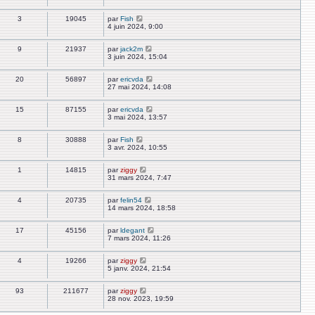
3
19045
par
Fish
4 juin 2024, 9:00
9
21937
par
jack2m
3 juin 2024, 15:04
20
56897
par
ericvda
27 mai 2024, 14:08
15
87155
par
ericvda
3 mai 2024, 13:57
8
30888
par
Fish
3 avr. 2024, 10:55
1
14815
par
ziggy
31 mars 2024, 7:47
4
20735
par
felin54
14 mars 2024, 18:58
17
45156
par
ldegant
7 mars 2024, 11:26
4
19266
par
ziggy
5 janv. 2024, 21:54
93
211677
par
ziggy
28 nov. 2023, 19:59