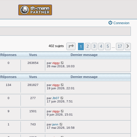
Connexion
Page
1
sur
17
1
2
3
4
5
17
402 sujets
Su
…
Réponses
Vues
Dernier message
0
263654
par
ziggy
26 mai 2018, 16:03
Réponses
Vues
Dernier message
134
281827
par
ziggy
19 juin 2026, 22:01
0
277
par
Jb07
17 juin 2026, 7:51
9
1501
par
ziggy
9 juin 2026, 15:01
1
743
par
jann
17 mai 2026, 16:58