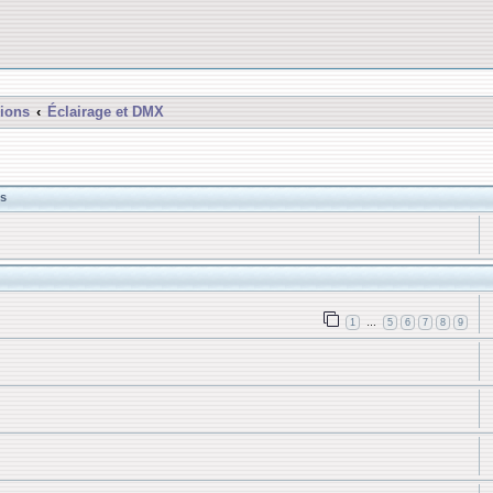
ions
Éclairage et DMX
s
1
5
6
7
8
9
…