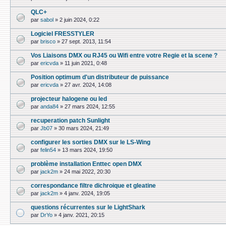
QLC+
par
sabol
»
2 juin 2024, 0:22
Logiciel FRESSTYLER
par
brisco
»
27 sept. 2013, 11:54
Vos Liaisons DMX ou RJ45 ou Wifi entre votre Regie et la scene ?
par
ericvda
»
11 juin 2021, 0:48
Position optimum d'un distributeur de puissance
par
ericvda
»
27 avr. 2024, 14:08
projecteur halogene ou led
par
anda84
»
27 mars 2024, 12:55
recuperation patch Sunlight
par
Jb07
»
30 mars 2024, 21:49
configurer les sorties DMX sur le LS-Wing
par
felin54
»
13 mars 2024, 19:50
problème installation Enttec open DMX
par
jack2m
»
24 mai 2022, 20:30
correspondance filtre dichroique et gleatine
par
jack2m
»
4 janv. 2024, 19:05
questions récurrentes sur le LightShark
par
DrYo
»
4 janv. 2021, 20:15