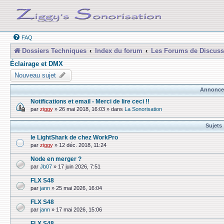
FAQ
Dossiers Techniques
Index du forum
Les Forums de Discuss
Éclairage et DMX
Nouveau sujet
Annonce
Notifications et email - Merci de lire ceci !!
par
ziggy
»
26 mai 2018, 16:03
» dans
La Sonorisation
Sujets
le LightShark de chez WorkPro
par
ziggy
»
12 déc. 2018, 11:24
Node en merger ?
par
Jb07
»
17 juin 2026, 7:51
FLX S48
par
jann
»
25 mai 2026, 16:04
FLX S48
par
jann
»
17 mai 2026, 15:06
FLX S48