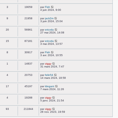
3
19059
par
Fish
4 juin 2024, 9:00
9
21958
par
jack2m
3 juin 2024, 15:04
20
56961
par
ericvda
27 mai 2024, 14:08
15
87181
par
ericvda
3 mai 2024, 13:57
8
30917
par
Fish
3 avr. 2024, 10:55
1
14837
par
ziggy
31 mars 2024, 7:47
4
20753
par
felin54
14 mars 2024, 18:58
17
45197
par
ldegant
7 mars 2024, 11:26
4
19288
par
ziggy
5 janv. 2024, 21:54
93
211844
par
ziggy
28 nov. 2023, 19:59