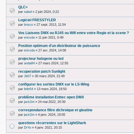
QLC+
par
sabol
»
2 juin 2024, 0:22
Logiciel FRESSTYLER
par
brisco
»
27 sept. 2013, 11:54
Vos Liaisons DMX ou RJ45 ou Wifi entre votre Regie et la scene ?
par
ericvda
»
11 juin 2021, 0:48
Position optimum d'un distributeur de puissance
par
ericvda
»
27 avr. 2024, 14:08
projecteur halogene ou led
par
anda84
»
27 mars 2024, 12:55
recuperation patch Sunlight
par
Jb07
»
30 mars 2024, 21:49
configurer les sorties DMX sur le LS-Wing
par
felin54
»
13 mars 2024, 19:50
problème installation Enttec open DMX
par
jack2m
»
24 mai 2022, 20:30
correspondance filtre dichroique et gleatine
par
jack2m
»
4 janv. 2024, 19:05
questions récurrentes sur le LightShark
par
DrYo
»
4 janv. 2021, 20:15