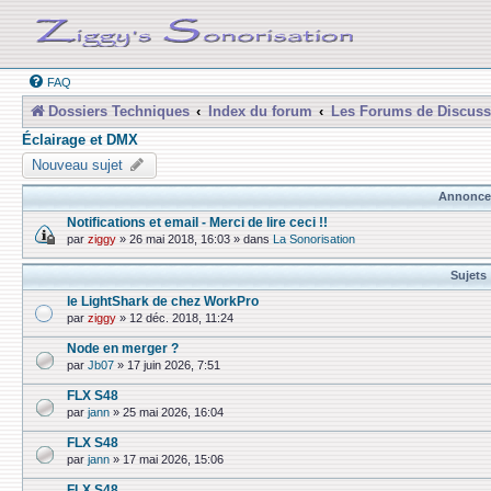
FAQ
Dossiers Techniques
Index du forum
Les Forums de Discuss
Éclairage et DMX
Nouveau sujet
Annonce
Notifications et email - Merci de lire ceci !!
par
ziggy
»
26 mai 2018, 16:03
» dans
La Sonorisation
Sujets
le LightShark de chez WorkPro
par
ziggy
»
12 déc. 2018, 11:24
Node en merger ?
par
Jb07
»
17 juin 2026, 7:51
FLX S48
par
jann
»
25 mai 2026, 16:04
FLX S48
par
jann
»
17 mai 2026, 15:06
FLX S48