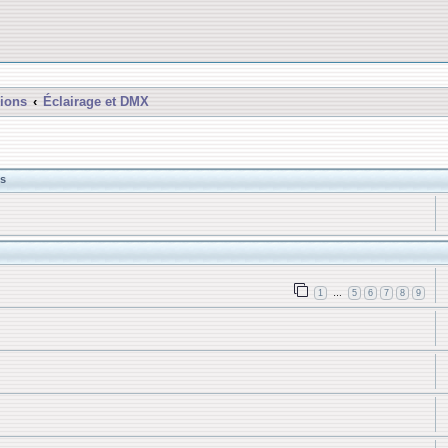
ions
Éclairage et DMX
s
1
5
6
7
8
9
…