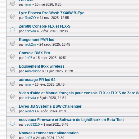
par
jann
»
16 mai 2026, 8:25
Lyre Phocea Pro Wash 7X40W B-Eye
par
RenZO
»
11 nov. 2025, 12:55
Zero88 Console FLX et FLX-S
par
ericvda
»
6 févr. 2018, 20:38
Rangement PAR led
par
jack2m
»
24 sept. 2025, 13:45
Console DMX Pro
par
Jb07
»
15 sept. 2025, 10:51
Equipement IPxx wireless
par
Audiovideo
»
11 juin 2025, 15:28
adressage PR led 64
par
jann
»
16 févr. 2025, 16:45
Video d'aide et Manuel français pour console FLX et FLX'S de Zero 8
par
ericvda
»
8 juin 2020, 14:51
Lyres JB Systems BSW Challenger
par
RenZO
»
8 déc. 2024, 0:19
nouveaux Firmware et Software de LightShark en Beta-Test
par
ced83210
»
1 mai 2021, 8:48
Nouveau connecteur alimentation
par
Jb07
»
24 juin 2024, 19:39