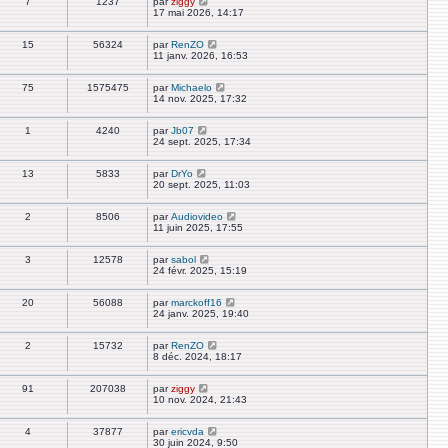
7
1237
par
ziggy
17 mai 2026, 14:17
15
56324
par
RenZO
11 janv. 2026, 16:53
75
1575475
par
Michaelo
14 nov. 2025, 17:32
1
4240
par
Jb07
24 sept. 2025, 17:34
13
5833
par
DrYo
20 sept. 2025, 11:03
2
8506
par
Audiovideo
11 juin 2025, 17:55
3
12578
par
sabol
24 févr. 2025, 15:19
20
56088
par
marckoff16
24 janv. 2025, 19:40
2
15732
par
RenZO
8 déc. 2024, 18:17
91
207038
par
ziggy
10 nov. 2024, 21:43
4
37877
par
ericvda
30 juin 2024, 9:50