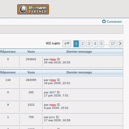
Connexion
Page
1
sur
17
1
2
3
4
5
17
402 sujets
Su
…
Réponses
Vues
Dernier message
0
263842
par
ziggy
26 mai 2018, 16:03
Réponses
Vues
Dernier message
134
282095
par
ziggy
19 juin 2026, 22:01
0
295
par
Jb07
17 juin 2026, 7:51
9
1522
par
ziggy
9 juin 2026, 15:01
1
759
par
jann
17 mai 2026, 16:58