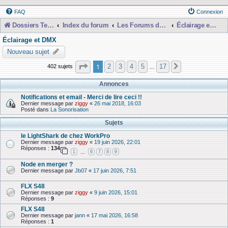
FAQ
Connexion
Dossiers Techniques
Index du forum
Les Forums de Discussions
Éclairage et DMX
Éclairage et DMX
Nouveau sujet
Page
1
sur
17
1
2
3
4
5
17
402 sujets
Suivante
…
Annonces
Notifications et email - Merci de lire ceci !!
Dernier message par
ziggy
«
26 mai 2018, 16:03
Posté dans
La Sonorisation
Sujets
le LightShark de chez WorkPro
Dernier message par
ziggy
«
19 juin 2026, 22:01
Réponses :
134
1
6
7
8
9
…
Node en merger ?
Dernier message par
Jb07
«
17 juin 2026, 7:51
FLX S48
Dernier message par
ziggy
«
9 juin 2026, 15:01
Réponses :
9
FLX S48
Dernier message par
jann
«
17 mai 2026, 16:58
Réponses :
1