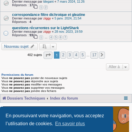
Dernier message par
ldegant
«
7 mars 2024, 11:26
Réponses :
17
1
2
correspondance filtre dichroique et gleatine
Dernier message par
ziggy
«
5 janv. 2024, 21:54
Réponses :
4
questions récurrentes sur le LightShark
Dernier message par
ziggy
«
28 nov. 2023, 19:59
Réponses :
93
1
4
5
6
7
…
Nouveau sujet
Page
1
sur
17
1
2
3
4
5
17
402 sujets
Suivante
…
Aller à
Permissions du forum
Vous
ne pouvez pas
poster de nouveaux sujets
Vous
ne pouvez pas
répondre aux sujets
Vous
ne pouvez pas
modifier vos messages
Vous
ne pouvez pas
supprimer vos messages
Vous
ne pouvez pas
joindre des fichiers
Dossiers Techniques
Index du forum
En poursuivant votre navigation, vous acceptez
l’utilisation de cookies.
En savoir plus