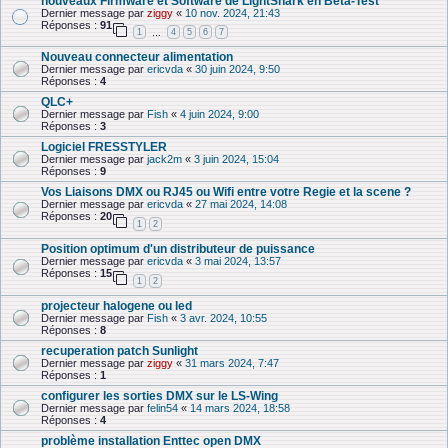
nouveaux Firmware et Software de LightShark en Beta-Test
Dernier message par
ziggy
«
10 nov. 2024, 21:43
Réponses :
91
1
4
5
6
7
…
Nouveau connecteur alimentation
Dernier message par
ericvda
«
30 juin 2024, 9:50
Réponses :
4
QLC+
Dernier message par
Fish
«
4 juin 2024, 9:00
Réponses :
3
Logiciel FRESSTYLER
Dernier message par
jack2m
«
3 juin 2024, 15:04
Réponses :
9
Vos Liaisons DMX ou RJ45 ou Wifi entre votre Regie et la scene ?
Dernier message par
ericvda
«
27 mai 2024, 14:08
Réponses :
20
1
2
Position optimum d'un distributeur de puissance
Dernier message par
ericvda
«
3 mai 2024, 13:57
Réponses :
15
1
2
projecteur halogene ou led
Dernier message par
Fish
«
3 avr. 2024, 10:55
Réponses :
8
recuperation patch Sunlight
Dernier message par
ziggy
«
31 mars 2024, 7:47
Réponses :
1
configurer les sorties DMX sur le LS-Wing
Dernier message par
felin54
«
14 mars 2024, 18:58
Réponses :
4
problème installation Enttec open DMX