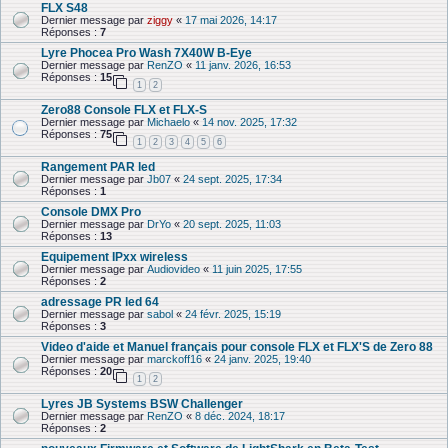
FLX S48
Dernier message par
ziggy
«
17 mai 2026, 14:17
Réponses :
7
Lyre Phocea Pro Wash 7X40W B-Eye
Dernier message par
RenZO
«
11 janv. 2026, 16:53
Réponses :
15
1
2
Zero88 Console FLX et FLX-S
Dernier message par
Michaelo
«
14 nov. 2025, 17:32
Réponses :
75
1
2
3
4
5
6
Rangement PAR led
Dernier message par
Jb07
«
24 sept. 2025, 17:34
Réponses :
1
Console DMX Pro
Dernier message par
DrYo
«
20 sept. 2025, 11:03
Réponses :
13
Equipement IPxx wireless
Dernier message par
Audiovideo
«
11 juin 2025, 17:55
Réponses :
2
adressage PR led 64
Dernier message par
sabol
«
24 févr. 2025, 15:19
Réponses :
3
Video d'aide et Manuel français pour console FLX et FLX'S de Zero 88
Dernier message par
marckoff16
«
24 janv. 2025, 19:40
Réponses :
20
1
2
Lyres JB Systems BSW Challenger
Dernier message par
RenZO
«
8 déc. 2024, 18:17
Réponses :
2