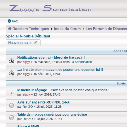
FAQ
Dossiers Techniques
Index du forum
Les Forums de Discuss
Spécial Nioubie Débutant
Nouveau sujet
Annonce
Notifications et email - Merci de lire ceci !!
par
ziggy
»
26 mai 2018, 16:03
» dans
La Sonorisation
...à lire absolument avant de poster une question ici !!
par
ziggy
»
16 déc. 2011, 13:44
Sujets
le meilleur réglage... lisez avant de poster vos questions !
par
ziggy
»
12 nov. 2014, 17:46
Avis sur enceinte RCF NXL 14-A
par
RenZO
»
18 juil. 2026, 11:28
Table de mixage numérique pour une église
par
RenZO
»
10 juin 2026, 21:34
Shure A15HP