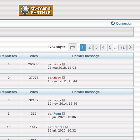
Connexion
Page
1
sur
71
1
2
3
4
5
71
1754 sujets
Su
…
Réponses
Vues
Dernier message
0
263736
par
ziggy
26 mai 2018, 16:03
0
37077
par
ziggy
16 déc. 2011, 13:44
Réponses
Vues
Dernier message
0
32109
par
ziggy
12 nov. 2014, 17:46
1
315
par
Fogg
30 juil. 2026, 15:06
15
1617
par
RenZO
12 juil. 2026, 16:32