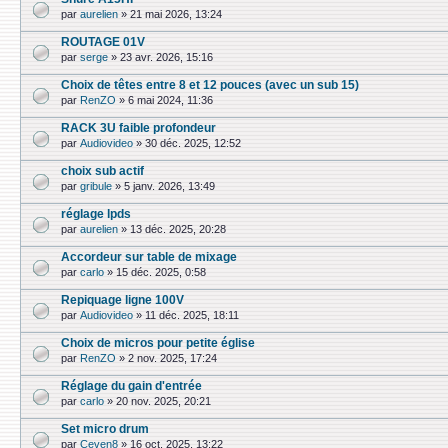
par
aurelien
»
21 mai 2026, 13:24
ROUTAGE 01V
par
serge
»
23 avr. 2026, 15:16
Choix de têtes entre 8 et 12 pouces (avec un sub 15)
par
RenZO
»
6 mai 2024, 11:36
RACK 3U faible profondeur
par
Audiovideo
»
30 déc. 2025, 12:52
choix sub actif
par
gribule
»
5 janv. 2026, 13:49
réglage lpds
par
aurelien
»
13 déc. 2025, 20:28
Accordeur sur table de mixage
par
carlo
»
15 déc. 2025, 0:58
Repiquage ligne 100V
par
Audiovideo
»
11 déc. 2025, 18:11
Choix de micros pour petite église
par
RenZO
»
2 nov. 2025, 17:24
Réglage du gain d'entrée
par
carlo
»
20 nov. 2025, 20:21
Set micro drum
par
Ceven8
»
16 oct. 2025, 13:22