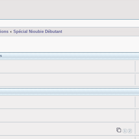
ions
Spécial Nioubie Débutant
s
1
2