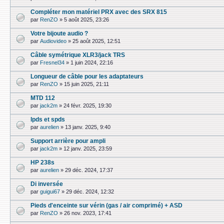
Compléter mon matériel PRX avec des SRX 815
par
RenZO
»
5 août 2025, 23:26
Votre bijoute audio ?
par
Audiovideo
»
25 août 2025, 12:51
Câble symétrique XLR3/jack TRS
par
Fresnel34
»
1 juin 2024, 22:16
Longueur de câble pour les adaptateurs
par
RenZO
»
15 juin 2025, 21:11
MTD 112
par
jack2m
»
24 févr. 2025, 19:30
lpds et spds
par
aurelien
»
13 janv. 2025, 9:40
Support arrière pour ampli
par
jack2m
»
12 janv. 2025, 23:59
HP 238s
par
aurelien
»
29 déc. 2024, 17:37
Di inversée
par
guigui67
»
29 déc. 2024, 12:32
Pieds d'enceinte sur vérin (gas / air comprimé) + ASD
par
RenZO
»
26 nov. 2023, 17:41