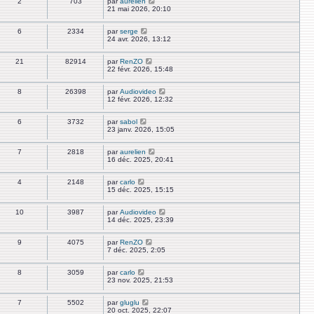
2
703
par
aurelien
21 mai 2026, 20:10
6
2334
par
serge
24 avr. 2026, 13:12
21
82914
par
RenZO
22 févr. 2026, 15:48
8
26398
par
Audiovideo
12 févr. 2026, 12:32
6
3732
par
sabol
23 janv. 2026, 15:05
7
2818
par
aurelien
16 déc. 2025, 20:41
4
2148
par
carlo
15 déc. 2025, 15:15
10
3987
par
Audiovideo
14 déc. 2025, 23:39
9
4075
par
RenZO
7 déc. 2025, 2:05
8
3059
par
carlo
23 nov. 2025, 21:53
7
5502
par
gluglu
20 oct. 2025, 22:07