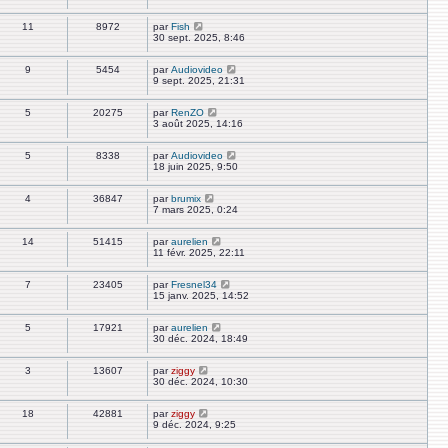
11
8972
par
Fish
30 sept. 2025, 8:46
9
5454
par
Audiovideo
9 sept. 2025, 21:31
5
20275
par
RenZO
3 août 2025, 14:16
5
8338
par
Audiovideo
18 juin 2025, 9:50
4
36847
par
brumix
7 mars 2025, 0:24
14
51415
par
aurelien
11 févr. 2025, 22:11
7
23405
par
Fresnel34
15 janv. 2025, 14:52
5
17921
par
aurelien
30 déc. 2024, 18:49
3
13607
par
ziggy
30 déc. 2024, 10:30
18
42881
par
ziggy
9 déc. 2024, 9:25