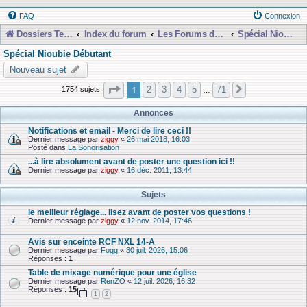
FAQ
Connexion
Dossiers Techniques
Index du forum
Les Forums de Discussions
Spécial Nioubie Débutant
Spécial Nioubie Débutant
Nouveau sujet
Page
1
sur
71
1
2
3
4
5
71
1754 sujets
Suivante
…
Annonces
Notifications et email - Merci de lire ceci !!
Dernier message par
ziggy
«
26 mai 2018, 16:03
Posté dans
La Sonorisation
...à lire absolument avant de poster une question ici !!
Dernier message par
ziggy
«
16 déc. 2011, 13:44
Sujets
le meilleur réglage... lisez avant de poster vos questions !
Dernier message par
ziggy
«
12 nov. 2014, 17:46
Avis sur enceinte RCF NXL 14-A
Dernier message par
Fogg
«
30 juil. 2026, 15:06
Réponses :
1
Table de mixage numérique pour une église
Dernier message par
RenZO
«
12 juil. 2026, 16:32
Réponses :
15
1
2