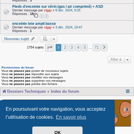
Réponses :
3
Pieds d'enceinte sur vérin (gas / air comprimé) + ASD
Dernier message par
ziggy
«
9 déc. 2024, 9:25
Réponses :
18
1
2
enceinte tete ampli basse
Dernier message par
ziggy
«
3 déc. 2024, 19:47
Réponses :
1
Nouveau sujet
Page
1
sur
71
1
2
3
4
5
71
1754 sujets
Suivante
…
Aller à
Permissions du forum
Vous
ne pouvez pas
poster de nouveaux sujets
Vous
ne pouvez pas
répondre aux sujets
Vous
ne pouvez pas
modifier vos messages
Vous
ne pouvez pas
supprimer vos messages
Vous
ne pouvez pas
joindre des fichiers
Dossiers Techniques
Index du forum
En poursuivant votre navigation, vous acceptez
l’utilisation de cookies.
En savoir plus
OK