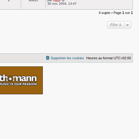
3
80822
par
ziggy
30 nov. 2004, 13:47
4 sujets • Page
1
sur
1
Aller à
Supprimer les cookies
Heures au format
UTC+02:00