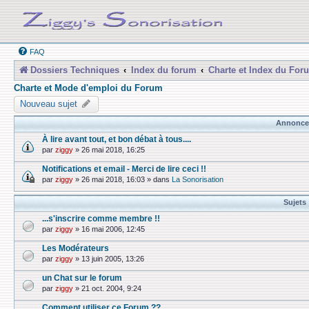
FAQ
Dossiers Techniques
Index du forum
Charte et Index du For
Charte et Mode d'emploi du Forum
Nouveau sujet
Annonce
À lire avant tout, et bon débat à tous....
par
ziggy
»
26 mai 2018, 16:25
Notifications et email - Merci de lire ceci !!
par
ziggy
»
26 mai 2018, 16:03
» dans
La Sonorisation
Sujets
...s'inscrire comme membre !!
par
ziggy
»
16 mai 2006, 12:45
Les Modérateurs
par
ziggy
»
13 juin 2005, 13:26
un Chat sur le forum
par
ziggy
»
21 oct. 2004, 9:24
Comment utiliser ce Forum ??