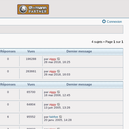
Connexion
4 sujets • Page
1
sur
1
Réponses
Vues
Dernier message
0
196288
par
ziggy
26 mai 2018, 16:25
0
263661
par
ziggy
26 mai 2018, 16:03
Réponses
Vues
Dernier message
0
65700
par
ziggy
16 mai 2006, 12:45
0
64804
par
ziggy
13 juin 2005, 13:26
6
95552
par
fabfive
20 janv. 2005, 14:28