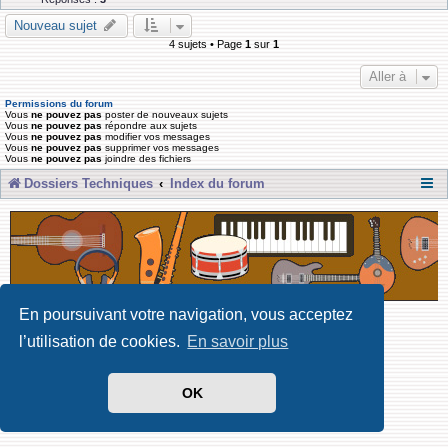
Nouveau sujet
4 sujets • Page
1
sur
1
Aller à
Permissions du forum
Vous
ne pouvez pas
poster de nouveaux sujets
Vous
ne pouvez pas
répondre aux sujets
Vous
ne pouvez pas
modifier vos messages
Vous
ne pouvez pas
supprimer vos messages
Vous
ne pouvez pas
joindre des fichiers
Dossiers Techniques
Index du forum
En poursuivant votre navigation, vous acceptez
Développé par Forum Software © phpBB Limited
l’utilisation de cookies.
En savoir plus
Traduit par phpBB-fr
Confidentialité
|
Conditions
OK