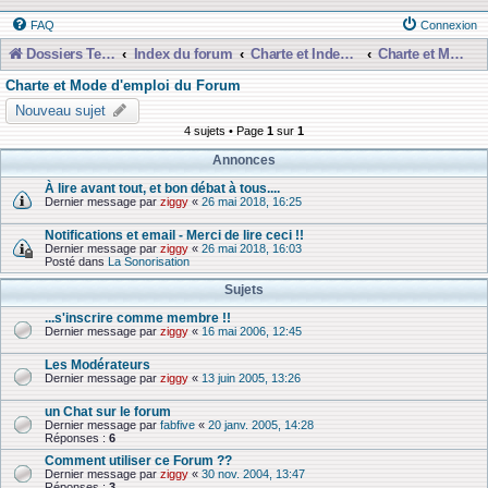
FAQ
Connexion
Dossiers Techniques
Index du forum
Charte et Index du Forum
Charte et Mode d'emploi du Forum
Charte et Mode d'emploi du Forum
Nouveau sujet
4 sujets • Page
1
sur
1
Annonces
À lire avant tout, et bon débat à tous....
Dernier message par
ziggy
«
26 mai 2018, 16:25
Notifications et email - Merci de lire ceci !!
Dernier message par
ziggy
«
26 mai 2018, 16:03
Posté dans
La Sonorisation
Sujets
...s'inscrire comme membre !!
Dernier message par
ziggy
«
16 mai 2006, 12:45
Les Modérateurs
Dernier message par
ziggy
«
13 juin 2005, 13:26
un Chat sur le forum
Dernier message par
fabfive
«
20 janv. 2005, 14:28
Réponses :
6
Comment utiliser ce Forum ??
Dernier message par
ziggy
«
30 nov. 2004, 13:47
Réponses :
3