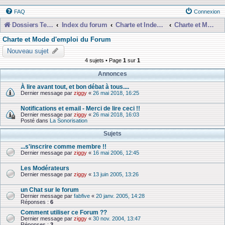
FAQ
Connexion
Dossiers Techniques
Index du forum
Charte et Index du Forum
Charte et Mode d'emploi du Forum
Charte et Mode d'emploi du Forum
Nouveau sujet
4 sujets • Page
1
sur
1
Annonces
À lire avant tout, et bon débat à tous....
Dernier message par
ziggy
«
26 mai 2018, 16:25
Notifications et email - Merci de lire ceci !!
Dernier message par
ziggy
«
26 mai 2018, 16:03
Posté dans
La Sonorisation
Sujets
...s'inscrire comme membre !!
Dernier message par
ziggy
«
16 mai 2006, 12:45
Les Modérateurs
Dernier message par
ziggy
«
13 juin 2005, 13:26
un Chat sur le forum
Dernier message par
fabfive
«
20 janv. 2005, 14:28
Réponses :
6
Comment utiliser ce Forum ??
Dernier message par
ziggy
«
30 nov. 2004, 13:47
Réponses :
3