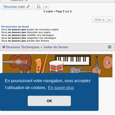
Nouveau sujet
4 sujets • Page
1
sur
1
Aller à
Permissions du forum
Vous
ne pouvez pas
poster de nouveaux sujets
Vous
ne pouvez pas
répondre aux sujets
Vous
ne pouvez pas
modifier vos messages
Vous
ne pouvez pas
supprimer vos messages
Vous
ne pouvez pas
joindre des fichiers
Dossiers Techniques
Index du forum
En poursuivant votre navigation, vous acceptez
Développé par Forum Software © phpBB Limited
l’utilisation de cookies.
En savoir plus
Traduit par phpBB-fr
Confidentialité
|
Conditions
OK