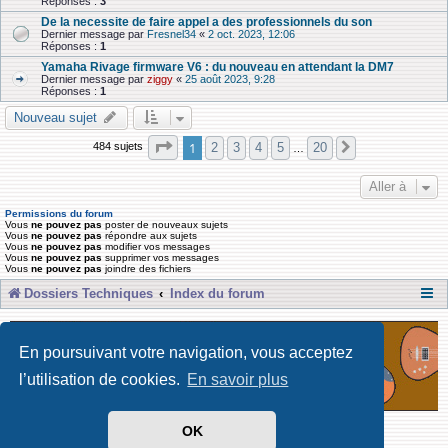
Réponses :
3
De la necessite de faire appel a des professionnels du son
Dernier message par
Fresnel34
«
2 oct. 2023, 12:06
Réponses :
1
Yamaha Rivage firmware V6 : du nouveau en attendant la DM7
Dernier message par
ziggy
«
25 août 2023, 9:28
Réponses :
1
Nouveau sujet
Page
1
sur
20
1
2
3
4
5
20
484 sujets
Suivante
…
Aller à
Permissions du forum
Vous
ne pouvez pas
poster de nouveaux sujets
Vous
ne pouvez pas
répondre aux sujets
Vous
ne pouvez pas
modifier vos messages
Vous
ne pouvez pas
supprimer vos messages
Vous
ne pouvez pas
joindre des fichiers
Dossiers Techniques
Index du forum
En poursuivant votre navigation, vous acceptez
l’utilisation de cookies.
En savoir plus
OK
Développé par Forum Software © phpBB Limited