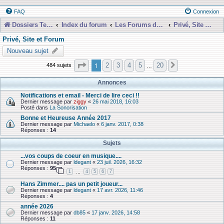
FAQ
Connexion
Dossiers Techniques
Index du forum
Les Forums de Discussions
Privé, Site et Forum
Privé, Site et Forum
Nouveau sujet
Page
1
sur
20
1
2
3
4
5
20
484 sujets
Suivante
…
Annonces
Notifications et email - Merci de lire ceci !!
Dernier message par
ziggy
«
26 mai 2018, 16:03
Posté dans
La Sonorisation
Bonne et Heureuse Année 2017
Dernier message par
Michaelo
«
6 janv. 2017, 0:38
Réponses :
14
Sujets
...vos coups de coeur en musique....
Dernier message par
ldegant
«
23 juil. 2026, 16:32
Réponses :
95
1
4
5
6
7
…
Hans Zimmer.... pas un petit joueur...
Dernier message par
ldegant
«
17 avr. 2026, 11:46
Réponses :
4
année 2026
Dernier message par
db85
«
17 janv. 2026, 14:58
Réponses :
11