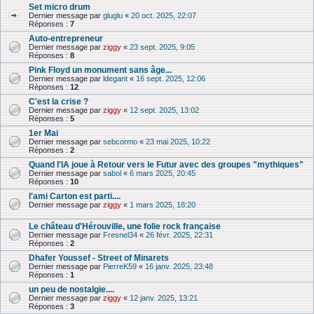
Set micro drum
Dernier message par
gluglu
«
20 oct. 2025, 22:07
Réponses :
7
Auto-entrepreneur
Dernier message par
ziggy
«
23 sept. 2025, 9:05
Réponses :
8
Pink Floyd un monument sans âge...
Dernier message par
ldegant
«
16 sept. 2025, 12:06
Réponses :
12
C'est la crise ?
Dernier message par
ziggy
«
12 sept. 2025, 13:02
Réponses :
5
1er Mai
Dernier message par
sebcormo
«
23 mai 2025, 10:22
Réponses :
2
Quand l'IA joue à Retour vers le Futur avec des groupes "mythiques"
Dernier message par
sabol
«
6 mars 2025, 20:45
Réponses :
10
l'ami Carton est parti....
Dernier message par
ziggy
«
1 mars 2025, 18:20
Le château d'Hérouville, une folie rock française
Dernier message par
Fresnel34
«
26 févr. 2025, 22:31
Réponses :
2
Dhafer Youssef - Street of Minarets
Dernier message par
PierreK59
«
16 janv. 2025, 23:48
Réponses :
1
un peu de nostalgie....
Dernier message par
ziggy
«
12 janv. 2025, 13:21
Réponses :
3