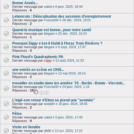
Bonne Année...
Dernier message par
sabol
«
6 janv. 2025, 18:44
Réponses :
6
Leboncoin : Délocalisation des sessions d'enregistrement
Dernier message par
Fresnel34
«
26 déc. 2024, 19:01
Réponses :
2
Quand la musique est bonne...pour notre santé
Dernier message par
ldegant
«
20 déc. 2024, 16:24
Réponses :
1
Pourquoi Ziggy s'est-il établi à Florac Trois Rivières ?
Dernier message par
ldegant
«
9 sept. 2024, 17:47
Réponses :
4
Pink Floyd’s Quadraphonic PA
Dernier message par
ziggy
«
13 août 2024, 11:33
une entrée en scène en 1958...
Dernier message par
ldegant
«
13 mai 2024, 18:14
Réponses :
2
travailler en studio dans les années '70 - Berlin - Bowie - Visconti...
Dernier message par
Fresnel34
«
24 janv. 2024, 1:16
Réponses :
18
1
2
L'ingé-son retour d'Elton se prend une "avoinée"
Dernier message par
anda84
«
19 janv. 2024, 18:45
Réponses :
2
Fêtes
Dernier message par
sabol
«
5 janv. 2024, 17:40
Réponses :
9
Visite en Vendée
Dernier message par
db85
«
13 oct. 2023, 17:21