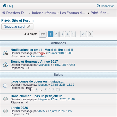
FAQ
Connexion
Dossiers Techniques
Index du forum
Les Forums de Discussions
Privé, Site et Forum
Privé, Site et Forum
Nouveau sujet
Page
1
sur
20
1
2
3
4
5
20
484 sujets
Suivante
…
Annonces
Notifications et email - Merci de lire ceci !!
Dernier message par
ziggy
«
26 mai 2018, 16:03
Posté dans
La Sonorisation
Bonne et Heureuse Année 2017
Dernier message par
Michaelo
«
6 janv. 2017, 0:38
Réponses :
14
Sujets
...vos coups de coeur en musique....
Dernier message par
ldegant
«
23 juil. 2026, 16:32
Réponses :
95
1
4
5
6
7
…
Hans Zimmer.... pas un petit joueur...
Dernier message par
ldegant
«
17 avr. 2026, 11:46
Réponses :
4
année 2026
Dernier message par
db85
«
17 janv. 2026, 14:58
Réponses :
11