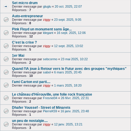
Set micro drum
Dernier message par
gluglu
«
20 oct. 2025, 22:07
Réponses :
7
Auto-entrepreneur
Dernier message par
ziggy
«
23 sept. 2025, 9:05
Réponses :
8
Pink Floyd un monument sans âge...
Dernier message par
ldegant
«
16 sept. 2025, 12:06
Réponses :
12
C'est la crise ?
Dernier message par
ziggy
«
12 sept. 2025, 13:02
Réponses :
5
1er Mai
Dernier message par
sebcormo
«
23 mai 2025, 10:22
Réponses :
2
Quand l'IA joue à Retour vers le Futur avec des groupes "mythiques"
Dernier message par
sabol
«
6 mars 2025, 20:45
Réponses :
10
l'ami Carton est parti....
Dernier message par
ziggy
«
1 mars 2025, 18:20
Le château d'Hérouville, une folie rock française
Dernier message par
Fresnel34
«
26 févr. 2025, 22:31
Réponses :
2
Dhafer Youssef - Street of Minarets
Dernier message par
PierreK59
«
16 janv. 2025, 23:48
Réponses :
1
un peu de nostalgie....
Dernier message par
ziggy
«
12 janv. 2025, 13:21
Réponses :
3