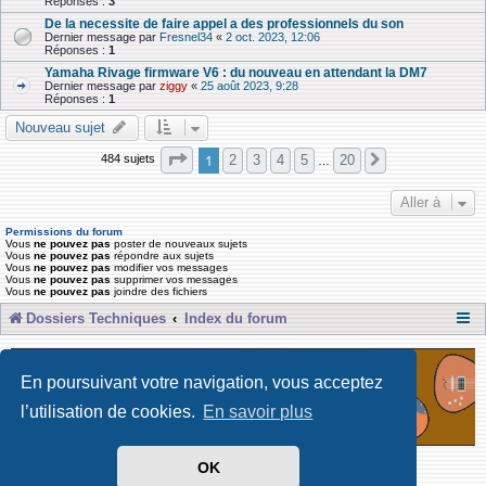
Réponses :
3
De la necessite de faire appel a des professionnels du son
Dernier message par
Fresnel34
«
2 oct. 2023, 12:06
Réponses :
1
Yamaha Rivage firmware V6 : du nouveau en attendant la DM7
Dernier message par
ziggy
«
25 août 2023, 9:28
Réponses :
1
Nouveau sujet
Page
1
sur
20
1
2
3
4
5
20
484 sujets
Suivante
…
Aller à
Permissions du forum
Vous
ne pouvez pas
poster de nouveaux sujets
Vous
ne pouvez pas
répondre aux sujets
Vous
ne pouvez pas
modifier vos messages
Vous
ne pouvez pas
supprimer vos messages
Vous
ne pouvez pas
joindre des fichiers
Dossiers Techniques
Index du forum
En poursuivant votre navigation, vous acceptez
l’utilisation de cookies.
En savoir plus
OK
Développé par Forum Software © phpBB Limited