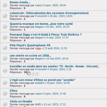
Bonne Année...
Dernier message par
sabol
«
6 janv. 2025, 18:44
Réponses :
6
Leboncoin : Délocalisation des sessions d'enregistrement
Dernier message par
Fresnel34
«
26 déc. 2024, 19:01
Réponses :
2
Quand la musique est bonne...pour notre santé
Dernier message par
ldegant
«
20 déc. 2024, 16:24
Réponses :
1
Pourquoi Ziggy s'est-il établi à Florac Trois Rivières ?
Dernier message par
ldegant
«
9 sept. 2024, 17:47
Réponses :
4
Pink Floyd’s Quadraphonic PA
Dernier message par
ziggy
«
13 août 2024, 11:33
une entrée en scène en 1958...
Dernier message par
ldegant
«
13 mai 2024, 18:14
Réponses :
2
travailler en studio dans les années '70 - Berlin - Bowie - Visconti...
Dernier message par
Fresnel34
«
24 janv. 2024, 1:16
Réponses :
18
1
2
L'ingé-son retour d'Elton se prend une "avoinée"
Dernier message par
anda84
«
19 janv. 2024, 18:45
Réponses :
2
Fêtes
Dernier message par
sabol
«
5 janv. 2024, 17:40
Réponses :
9
Visite en Vendée
Dernier message par
db85
«
13 oct. 2023, 17:21