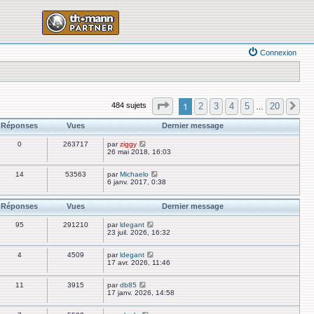
Connexion
Page
1
sur
20
1
2
3
4
5
20
484 sujets
Su
…
Réponses
Vues
Dernier message
0
263717
par
ziggy
26 mai 2018, 16:03
14
53563
par
Michaelo
6 janv. 2017, 0:38
Réponses
Vues
Dernier message
95
291210
par
ldegant
23 juil. 2026, 16:32
4
4509
par
ldegant
17 avr. 2026, 11:46
11
3915
par
db85
17 janv. 2026, 14:58