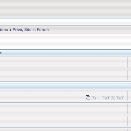
ions
Privé, Site et Forum
s
1
3
4
5
6
7
…