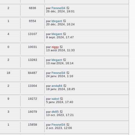
2
6836
par
Fresnel34
26 déc. 2024, 19:01
1
6554
par
ldegant
20 déc. 2024, 16:24
4
13107
par
ldegant
9 sept. 2024, 17:47
0
10031
par
ziggy
13 août 2024, 11:33
2
13283
par
ldegant
13 mai 2024, 18:14
18
84487
par
Fresnel34
24 janv. 2024, 1:16
2
13304
par
anda84
19 janv. 2024, 18:45
9
19272
par
sabol
5 janv. 2024, 17:40
3
16079
par
db85
13 oct. 2023, 17:21
1
15858
par
Fresnel34
2 oct. 2023, 12:06