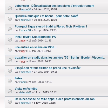
Leboncoin : Délocalisation des sessions d'enregistrement
par
Fresnel34
»
26 déc. 2024, 15:52
Quand la musique est bonne...pour notre santé
par
Fresnel34
»
19 déc. 2024, 11:39
Pourquoi Ziggy s'est-il établi à Florac Trois Rivières ?
par
Fresnel34
»
6 sept. 2024, 19:35
Pink Floyd’s Quadraphonic PA
par
ziggy
»
13 août 2024, 11:33
une entrée en scène en 1958...
par
ziggy
»
10 mai 2024, 18:13
travailler en studio dans les années '70 - Berlin - Bowie - Visconti...
par
ziggy
»
19 nov. 2019, 14:33
L'ingé-son retour d'Elton se prend une "avoinée"
par
Fresnel34
»
17 janv. 2024, 19:13
Fêtes
par
zined
»
24 déc. 2023, 13:24
Visite en Vendée
par
didiervb01
»
12 oct. 2023, 20:42
De la necessite de faire appel a des professionnels du son
par
Fresnel34
»
5 févr. 2018, 16:35