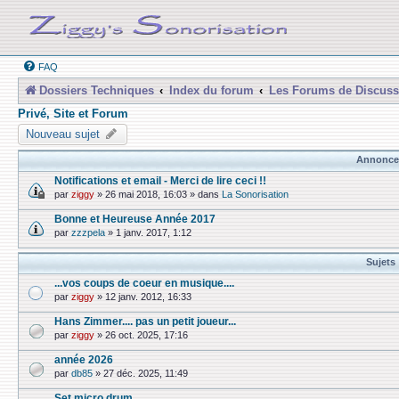
FAQ
Dossiers Techniques
Index du forum
Les Forums de Discuss
Privé, Site et Forum
Nouveau sujet
Annonce
Notifications et email - Merci de lire ceci !!
par
ziggy
»
26 mai 2018, 16:03
» dans
La Sonorisation
Bonne et Heureuse Année 2017
par
zzzpela
»
1 janv. 2017, 1:12
Sujets
...vos coups de coeur en musique....
par
ziggy
»
12 janv. 2012, 16:33
Hans Zimmer.... pas un petit joueur...
par
ziggy
»
26 oct. 2025, 17:16
année 2026
par
db85
»
27 déc. 2025, 11:49
Set micro drum