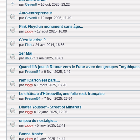
par
Ceven8
»
16 oct. 2025, 13:22
Auto-entrepreneur
par
Ceven8
»
12 sept. 2025, 11:49
Pink Floyd un monument sans âge...
par
ziggy
»
17 août 2025, 16:09
C'est la crise ?
par
Fish
»
24 avr. 2014, 16:36
1er Mai
par
db85
»
1 mai 2025, 10:01
Quand l'IA joue à Retour vers le Futur avec des groupes "mythiques
par
Fresnel34
»
9 févr. 2025, 1:49
l'ami Carton est parti....
par
ziggy
»
1 mars 2025, 18:20
Le château d'Hérouville, une folie rock française
par
Fresnel34
»
7 févr. 2025, 23:54
Dhafer Youssef - Street of Minarets
par
ziggy
»
12 janv. 2025, 12:25
un peu de nostalgie....
par
ziggy
»
5 janv. 2025, 12:41
Bonne Année...
par
ziggy
»
1 janv. 2025, 14:44