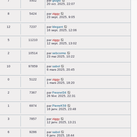
7
5502
par
gluglu
20 oct. 2025, 22:07
8
5424
par
ziggy
23 sept. 2025, 9:05
12
7237
par
ldegant
16 sept. 2025, 12:06
5
11210
par
ziggy
12 sept. 2025, 13:02
2
10514
par
sebcormo
23 mai 2025, 10:22
10
97859
par
sabol
6 mars 2025, 20:45
0
5122
par
ziggy
1 mars 2025, 18:20
2
7367
par
Fresnel34
26 févr. 2025, 22:31
1
6974
par
PierreK59
16 janv. 2025, 23:48
3
7857
par
ziggy
12 janv. 2025, 13:21
6
9286
par
sabol
6 janv. 2025, 18:44