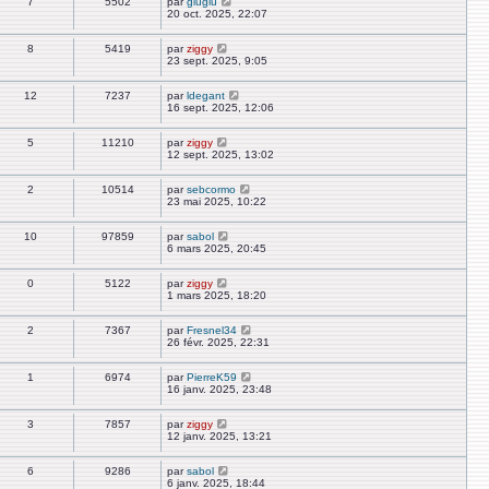
7
5502
par
gluglu
20 oct. 2025, 22:07
8
5419
par
ziggy
23 sept. 2025, 9:05
12
7237
par
ldegant
16 sept. 2025, 12:06
5
11210
par
ziggy
12 sept. 2025, 13:02
2
10514
par
sebcormo
23 mai 2025, 10:22
10
97859
par
sabol
6 mars 2025, 20:45
0
5122
par
ziggy
1 mars 2025, 18:20
2
7367
par
Fresnel34
26 févr. 2025, 22:31
1
6974
par
PierreK59
16 janv. 2025, 23:48
3
7857
par
ziggy
12 janv. 2025, 13:21
6
9286
par
sabol
6 janv. 2025, 18:44