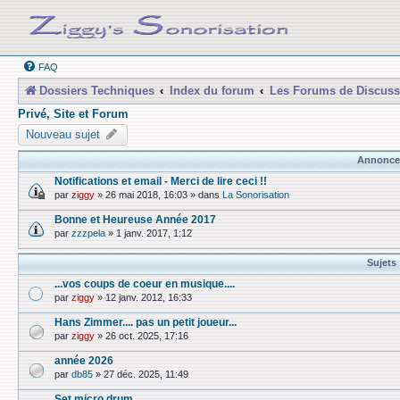
FAQ
Dossiers Techniques
Index du forum
Les Forums de Discuss
Privé, Site et Forum
Nouveau sujet
Annonce
Notifications et email - Merci de lire ceci !!
par
ziggy
»
26 mai 2018, 16:03
» dans
La Sonorisation
Bonne et Heureuse Année 2017
par
zzzpela
»
1 janv. 2017, 1:12
Sujets
...vos coups de coeur en musique....
par
ziggy
»
12 janv. 2012, 16:33
Hans Zimmer.... pas un petit joueur...
par
ziggy
»
26 oct. 2025, 17:16
année 2026
par
db85
»
27 déc. 2025, 11:49
Set micro drum