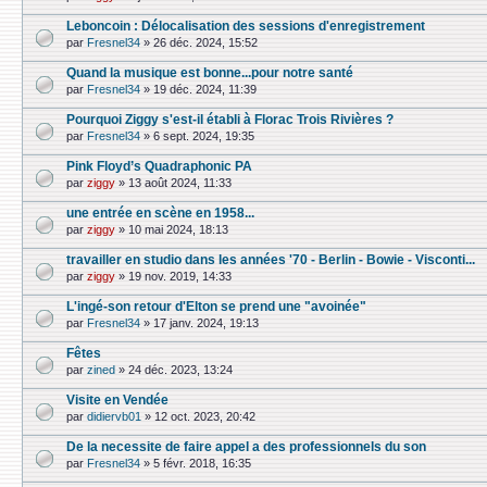
Leboncoin : Délocalisation des sessions d'enregistrement
par
Fresnel34
»
26 déc. 2024, 15:52
Quand la musique est bonne...pour notre santé
par
Fresnel34
»
19 déc. 2024, 11:39
Pourquoi Ziggy s'est-il établi à Florac Trois Rivières ?
par
Fresnel34
»
6 sept. 2024, 19:35
Pink Floyd’s Quadraphonic PA
par
ziggy
»
13 août 2024, 11:33
une entrée en scène en 1958...
par
ziggy
»
10 mai 2024, 18:13
travailler en studio dans les années '70 - Berlin - Bowie - Visconti...
par
ziggy
»
19 nov. 2019, 14:33
L'ingé-son retour d'Elton se prend une "avoinée"
par
Fresnel34
»
17 janv. 2024, 19:13
Fêtes
par
zined
»
24 déc. 2023, 13:24
Visite en Vendée
par
didiervb01
»
12 oct. 2023, 20:42
De la necessite de faire appel a des professionnels du son
par
Fresnel34
»
5 févr. 2018, 16:35