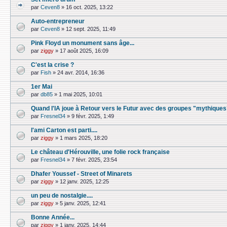
par
Ceven8
»
16 oct. 2025, 13:22
Auto-entrepreneur
par
Ceven8
»
12 sept. 2025, 11:49
Pink Floyd un monument sans âge...
par
ziggy
»
17 août 2025, 16:09
C'est la crise ?
par
Fish
»
24 avr. 2014, 16:36
1er Mai
par
db85
»
1 mai 2025, 10:01
Quand l'IA joue à Retour vers le Futur avec des groupes "mythiques
par
Fresnel34
»
9 févr. 2025, 1:49
l'ami Carton est parti....
par
ziggy
»
1 mars 2025, 18:20
Le château d'Hérouville, une folie rock française
par
Fresnel34
»
7 févr. 2025, 23:54
Dhafer Youssef - Street of Minarets
par
ziggy
»
12 janv. 2025, 12:25
un peu de nostalgie....
par
ziggy
»
5 janv. 2025, 12:41
Bonne Année...
par
ziggy
»
1 janv. 2025, 14:44