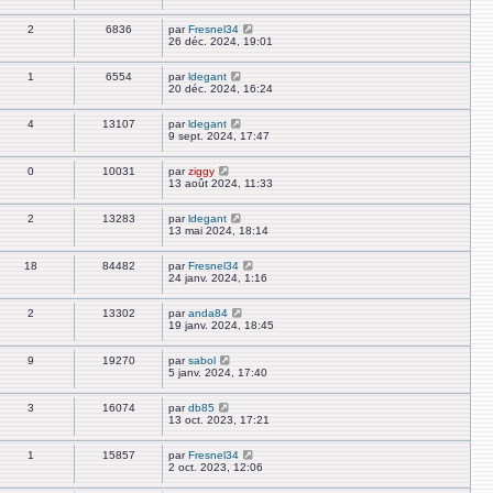
2
6836
par
Fresnel34
26 déc. 2024, 19:01
1
6554
par
ldegant
20 déc. 2024, 16:24
4
13107
par
ldegant
9 sept. 2024, 17:47
0
10031
par
ziggy
13 août 2024, 11:33
2
13283
par
ldegant
13 mai 2024, 18:14
18
84482
par
Fresnel34
24 janv. 2024, 1:16
2
13302
par
anda84
19 janv. 2024, 18:45
9
19270
par
sabol
5 janv. 2024, 17:40
3
16074
par
db85
13 oct. 2023, 17:21
1
15857
par
Fresnel34
2 oct. 2023, 12:06