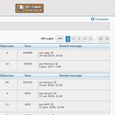
Connexion
Page
1
sur
20
1
2
3
4
5
20
484 sujets
Su
…
Réponses
Vues
Dernier message
0
263698
par
ziggy
26 mai 2018, 16:03
14
53559
par
Michaelo
6 janv. 2017, 0:38
Réponses
Vues
Dernier message
95
291202
par
ldegant
23 juil. 2026, 16:32
4
4503
par
ldegant
17 avr. 2026, 11:46
11
3912
par
db85
17 janv. 2026, 14:58