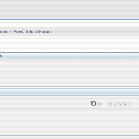
ions
Privé, Site et Forum
s
1
3
4
5
6
7
…