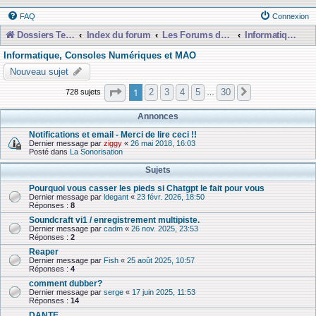
FAQ
Connexion
Dossiers Techniques
Index du forum
Les Forums de Discussions
Informatique, Consoles Numériques et MAO
Informatique, Consoles Numériques et MAO
Nouveau sujet
Page
1
sur
30
1
2
3
4
5
30
728 sujets
Suivante
…
Annonces
Notifications et email - Merci de lire ceci !!
Dernier message par
ziggy
«
26 mai 2018, 16:03
Posté dans
La Sonorisation
Sujets
Pourquoi vous casser les pieds si Chatgpt le fait pour vous
Dernier message par
ldegant
«
23 févr. 2026, 18:50
Réponses :
8
Soundcraft vi1 / enregistrement multipiste.
Dernier message par
cadm
«
26 nov. 2025, 23:53
Réponses :
2
Reaper
Dernier message par
Fish
«
25 août 2025, 10:57
Réponses :
4
comment dubber?
Dernier message par
serge
«
17 juin 2025, 11:53
Réponses :
14
DANTE