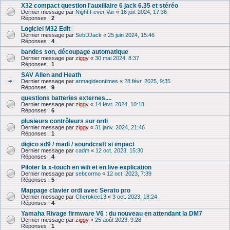
X32 compact question l'auxiliaire 6 jack 6.35 et stéréo
Dernier message par
Night Fever Var
«
16 juil. 2024, 17:36
Réponses :
2
Logiciel M32 Edit
Dernier message par
SebDJack
«
25 juin 2024, 15:46
Réponses :
4
bandes son, découpage automatique
Dernier message par
ziggy
«
30 mai 2024, 8:37
Réponses :
1
SAV Allen and Heath
Dernier message par
armagideontimes
«
28 févr. 2025, 9:35
Réponses :
9
questions batteries externes....
Dernier message par
ziggy
«
14 févr. 2024, 10:18
Réponses :
6
plusieurs contrôleurs sur ordi
Dernier message par
ziggy
«
31 janv. 2024, 21:46
Réponses :
1
digico sd9 / madi / soundcraft si impact
Dernier message par
cadm
«
12 oct. 2023, 15:30
Réponses :
4
Piloter la x-touch en wifi et en live explication
Dernier message par
sebcormo
«
12 oct. 2023, 7:39
Réponses :
5
Mappage clavier ordi avec Serato pro
Dernier message par
Cherokee13
«
3 oct. 2023, 18:24
Réponses :
4
Yamaha Rivage firmware V6 : du nouveau en attendant la DM7
Dernier message par
ziggy
«
25 août 2023, 9:28
Réponses :
1