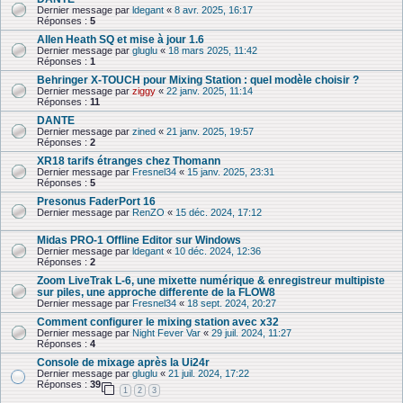
Dernier message par
ldegant
«
8 avr. 2025, 16:17
Réponses :
5
Allen Heath SQ et mise à jour 1.6
Dernier message par
gluglu
«
18 mars 2025, 11:42
Réponses :
1
Behringer X-TOUCH pour Mixing Station : quel modèle choisir ?
Dernier message par
ziggy
«
22 janv. 2025, 11:14
Réponses :
11
DANTE
Dernier message par
zined
«
21 janv. 2025, 19:57
Réponses :
2
XR18 tarifs étranges chez Thomann
Dernier message par
Fresnel34
«
15 janv. 2025, 23:31
Réponses :
5
Presonus FaderPort 16
Dernier message par
RenZO
«
15 déc. 2024, 17:12
Midas PRO-1 Offline Editor sur Windows
Dernier message par
ldegant
«
10 déc. 2024, 12:36
Réponses :
2
Zoom LiveTrak L-6, une mixette numérique & enre­gis­treur multi­piste
sur piles, une approche differente de la FLOW8
Dernier message par
Fresnel34
«
18 sept. 2024, 20:27
Comment configurer le mixing station avec x32
Dernier message par
Night Fever Var
«
29 juil. 2024, 11:27
Réponses :
4
Console de mixage après la Ui24r
Dernier message par
gluglu
«
21 juil. 2024, 17:22
Réponses :
39
1
2
3