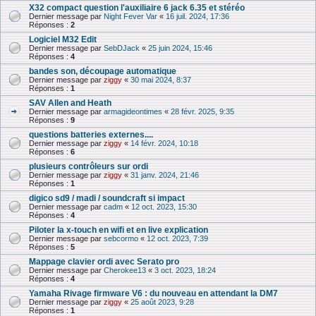
X32 compact question l'auxiliaire 6 jack 6.35 et stéréo
Dernier message par
Night Fever Var
«
16 juil. 2024, 17:36
Réponses :
2
Logiciel M32 Edit
Dernier message par
SebDJack
«
25 juin 2024, 15:46
Réponses :
4
bandes son, découpage automatique
Dernier message par
ziggy
«
30 mai 2024, 8:37
Réponses :
1
SAV Allen and Heath
Dernier message par
armagideontimes
«
28 févr. 2025, 9:35
Réponses :
9
questions batteries externes....
Dernier message par
ziggy
«
14 févr. 2024, 10:18
Réponses :
6
plusieurs contrôleurs sur ordi
Dernier message par
ziggy
«
31 janv. 2024, 21:46
Réponses :
1
digico sd9 / madi / soundcraft si impact
Dernier message par
cadm
«
12 oct. 2023, 15:30
Réponses :
4
Piloter la x-touch en wifi et en live explication
Dernier message par
sebcormo
«
12 oct. 2023, 7:39
Réponses :
5
Mappage clavier ordi avec Serato pro
Dernier message par
Cherokee13
«
3 oct. 2023, 18:24
Réponses :
4
Yamaha Rivage firmware V6 : du nouveau en attendant la DM7
Dernier message par
ziggy
«
25 août 2023, 9:28
Réponses :
1