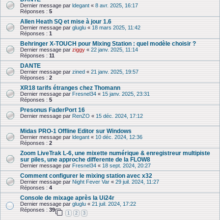
Dernier message par
ldegant
«
8 avr. 2025, 16:17
Réponses :
5
Allen Heath SQ et mise à jour 1.6
Dernier message par
gluglu
«
18 mars 2025, 11:42
Réponses :
1
Behringer X-TOUCH pour Mixing Station : quel modèle choisir ?
Dernier message par
ziggy
«
22 janv. 2025, 11:14
Réponses :
11
DANTE
Dernier message par
zined
«
21 janv. 2025, 19:57
Réponses :
2
XR18 tarifs étranges chez Thomann
Dernier message par
Fresnel34
«
15 janv. 2025, 23:31
Réponses :
5
Presonus FaderPort 16
Dernier message par
RenZO
«
15 déc. 2024, 17:12
Midas PRO-1 Offline Editor sur Windows
Dernier message par
ldegant
«
10 déc. 2024, 12:36
Réponses :
2
Zoom LiveTrak L-6, une mixette numérique & enre­gis­treur multi­piste
sur piles, une approche differente de la FLOW8
Dernier message par
Fresnel34
«
18 sept. 2024, 20:27
Comment configurer le mixing station avec x32
Dernier message par
Night Fever Var
«
29 juil. 2024, 11:27
Réponses :
4
Console de mixage après la Ui24r
Dernier message par
gluglu
«
21 juil. 2024, 17:22
Réponses :
39
1
2
3