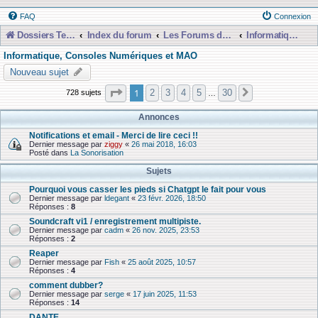
FAQ
Connexion
Dossiers Techniques
Index du forum
Les Forums de Discussions
Informatique, Consoles Numériques et MAO
Informatique, Consoles Numériques et MAO
Nouveau sujet
Page
1
sur
30
1
2
3
4
5
30
728 sujets
Suivante
…
Annonces
Notifications et email - Merci de lire ceci !!
Dernier message par
ziggy
«
26 mai 2018, 16:03
Posté dans
La Sonorisation
Sujets
Pourquoi vous casser les pieds si Chatgpt le fait pour vous
Dernier message par
ldegant
«
23 févr. 2026, 18:50
Réponses :
8
Soundcraft vi1 / enregistrement multipiste.
Dernier message par
cadm
«
26 nov. 2025, 23:53
Réponses :
2
Reaper
Dernier message par
Fish
«
25 août 2025, 10:57
Réponses :
4
comment dubber?
Dernier message par
serge
«
17 juin 2025, 11:53
Réponses :
14
DANTE