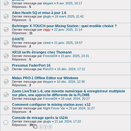
Dernier message par
ldegant
«
8 avr. 2025, 16:17
Réponses :
5
Allen Heath SQ et mise à jour 1.6
Dernier message par
gluglu
«
18 mars 2025, 11:42
Réponses :
1
Behringer X-TOUCH pour Mixing Station : quel modèle choisir ?
Dernier message par
ziggy
«
22 janv. 2025, 11:14
Réponses :
11
DANTE
Dernier message par
zined
«
21 janv. 2025, 19:57
Réponses :
2
XR18 tarifs étranges chez Thomann
Dernier message par
Fresnel34
«
15 janv. 2025, 23:31
Réponses :
5
Presonus FaderPort 16
Dernier message par
RenZO
«
15 déc. 2024, 17:12
Midas PRO-1 Offline Editor sur Windows
Dernier message par
ldegant
«
10 déc. 2024, 12:36
Réponses :
2
Zoom LiveTrak L-6, une mixette numérique & enre­gis­treur multi­piste
sur piles, une approche differente de la FLOW8
Dernier message par
Fresnel34
«
18 sept. 2024, 20:27
Comment configurer le mixing station avec x32
Dernier message par
Night Fever Var
«
29 juil. 2024, 11:27
Réponses :
4
Console de mixage après la Ui24r
Dernier message par
gluglu
«
21 juil. 2024, 17:22
Réponses :
39
1
2
3