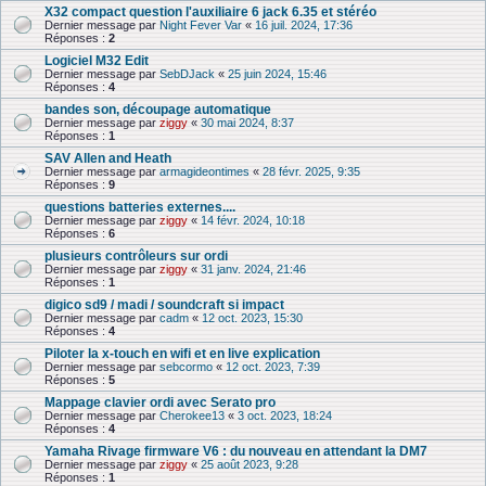
X32 compact question l'auxiliaire 6 jack 6.35 et stéréo
Dernier message par
Night Fever Var
«
16 juil. 2024, 17:36
Réponses :
2
Logiciel M32 Edit
Dernier message par
SebDJack
«
25 juin 2024, 15:46
Réponses :
4
bandes son, découpage automatique
Dernier message par
ziggy
«
30 mai 2024, 8:37
Réponses :
1
SAV Allen and Heath
Dernier message par
armagideontimes
«
28 févr. 2025, 9:35
Réponses :
9
questions batteries externes....
Dernier message par
ziggy
«
14 févr. 2024, 10:18
Réponses :
6
plusieurs contrôleurs sur ordi
Dernier message par
ziggy
«
31 janv. 2024, 21:46
Réponses :
1
digico sd9 / madi / soundcraft si impact
Dernier message par
cadm
«
12 oct. 2023, 15:30
Réponses :
4
Piloter la x-touch en wifi et en live explication
Dernier message par
sebcormo
«
12 oct. 2023, 7:39
Réponses :
5
Mappage clavier ordi avec Serato pro
Dernier message par
Cherokee13
«
3 oct. 2023, 18:24
Réponses :
4
Yamaha Rivage firmware V6 : du nouveau en attendant la DM7
Dernier message par
ziggy
«
25 août 2023, 9:28
Réponses :
1