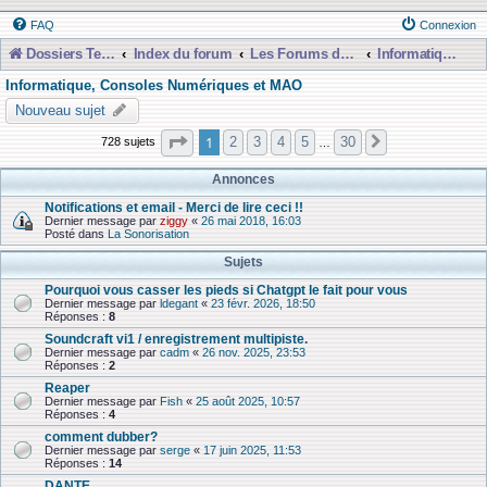
FAQ
Connexion
Dossiers Techniques
Index du forum
Les Forums de Discussions
Informatique, Consoles Numériques et MAO
Informatique, Consoles Numériques et MAO
Nouveau sujet
Page
1
sur
30
1
2
3
4
5
30
728 sujets
Suivante
…
Annonces
Notifications et email - Merci de lire ceci !!
Dernier message par
ziggy
«
26 mai 2018, 16:03
Posté dans
La Sonorisation
Sujets
Pourquoi vous casser les pieds si Chatgpt le fait pour vous
Dernier message par
ldegant
«
23 févr. 2026, 18:50
Réponses :
8
Soundcraft vi1 / enregistrement multipiste.
Dernier message par
cadm
«
26 nov. 2025, 23:53
Réponses :
2
Reaper
Dernier message par
Fish
«
25 août 2025, 10:57
Réponses :
4
comment dubber?
Dernier message par
serge
«
17 juin 2025, 11:53
Réponses :
14
DANTE