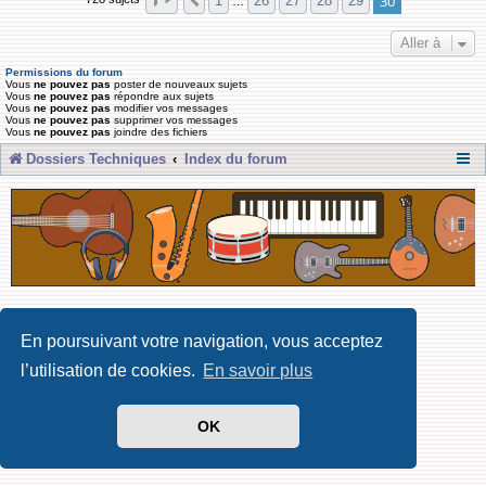
30
1
26
27
28
29
Précédente
…
Aller à
Permissions du forum
Vous
ne pouvez pas
poster de nouveaux sujets
Vous
ne pouvez pas
répondre aux sujets
Vous
ne pouvez pas
modifier vos messages
Vous
ne pouvez pas
supprimer vos messages
Vous
ne pouvez pas
joindre des fichiers
Dossiers Techniques
Index du forum
Développé par Forum Software © phpBB Limited
Traduit par phpBB-fr
En poursuivant votre navigation, vous acceptez
Confidentialité
|
Conditions
l’utilisation de cookies.
En savoir plus
OK