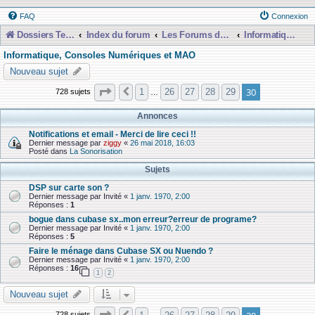
FAQ
Connexion
Dossiers Techniques
Index du forum
Les Forums de Discussions
Informatique, Consoles Numériques et MAO
Informatique, Consoles Numériques et MAO
Nouveau sujet
Page
30
sur
30
30
1
26
27
28
29
728 sujets
Précédente
…
Annonces
Notifications et email - Merci de lire ceci !!
Dernier message par
ziggy
«
26 mai 2018, 16:03
Posté dans
La Sonorisation
Sujets
DSP sur carte son ?
Dernier message par
Invité
«
1 janv. 1970, 2:00
Réponses :
1
bogue dans cubase sx..mon erreur?erreur de programe?
Dernier message par
Invité
«
1 janv. 1970, 2:00
Réponses :
5
Faire le ménage dans Cubase SX ou Nuendo ?
Dernier message par
Invité
«
1 janv. 1970, 2:00
Réponses :
16
1
2
Nouveau sujet
Page
30
sur
30
728 sujets