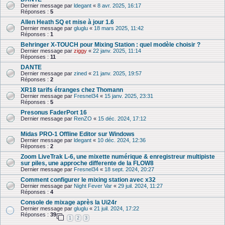
Dernier message par
ldegant
«
8 avr. 2025, 16:17
Réponses :
5
Allen Heath SQ et mise à jour 1.6
Dernier message par
gluglu
«
18 mars 2025, 11:42
Réponses :
1
Behringer X-TOUCH pour Mixing Station : quel modèle choisir ?
Dernier message par
ziggy
«
22 janv. 2025, 11:14
Réponses :
11
DANTE
Dernier message par
zined
«
21 janv. 2025, 19:57
Réponses :
2
XR18 tarifs étranges chez Thomann
Dernier message par
Fresnel34
«
15 janv. 2025, 23:31
Réponses :
5
Presonus FaderPort 16
Dernier message par
RenZO
«
15 déc. 2024, 17:12
Midas PRO-1 Offline Editor sur Windows
Dernier message par
ldegant
«
10 déc. 2024, 12:36
Réponses :
2
Zoom LiveTrak L-6, une mixette numérique & enre­gis­treur multi­piste
sur piles, une approche differente de la FLOW8
Dernier message par
Fresnel34
«
18 sept. 2024, 20:27
Comment configurer le mixing station avec x32
Dernier message par
Night Fever Var
«
29 juil. 2024, 11:27
Réponses :
4
Console de mixage après la Ui24r
Dernier message par
gluglu
«
21 juil. 2024, 17:22
Réponses :
39
1
2
3