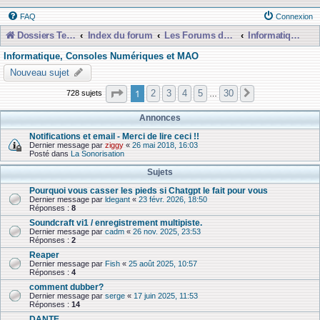
FAQ
Connexion
Dossiers Techniques
Index du forum
Les Forums de Discussions
Informatique, Consoles Numériques et MAO
Informatique, Consoles Numériques et MAO
Nouveau sujet
Page
1
sur
30
1
2
3
4
5
30
728 sujets
Suivante
…
Annonces
Notifications et email - Merci de lire ceci !!
Dernier message par
ziggy
«
26 mai 2018, 16:03
Posté dans
La Sonorisation
Sujets
Pourquoi vous casser les pieds si Chatgpt le fait pour vous
Dernier message par
ldegant
«
23 févr. 2026, 18:50
Réponses :
8
Soundcraft vi1 / enregistrement multipiste.
Dernier message par
cadm
«
26 nov. 2025, 23:53
Réponses :
2
Reaper
Dernier message par
Fish
«
25 août 2025, 10:57
Réponses :
4
comment dubber?
Dernier message par
serge
«
17 juin 2025, 11:53
Réponses :
14
DANTE