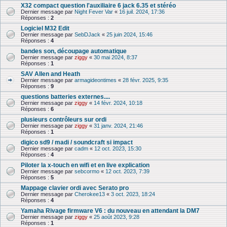
X32 compact question l'auxiliaire 6 jack 6.35 et stéréo
Dernier message par
Night Fever Var
«
16 juil. 2024, 17:36
Réponses :
2
Logiciel M32 Edit
Dernier message par
SebDJack
«
25 juin 2024, 15:46
Réponses :
4
bandes son, découpage automatique
Dernier message par
ziggy
«
30 mai 2024, 8:37
Réponses :
1
SAV Allen and Heath
Dernier message par
armagideontimes
«
28 févr. 2025, 9:35
Réponses :
9
questions batteries externes....
Dernier message par
ziggy
«
14 févr. 2024, 10:18
Réponses :
6
plusieurs contrôleurs sur ordi
Dernier message par
ziggy
«
31 janv. 2024, 21:46
Réponses :
1
digico sd9 / madi / soundcraft si impact
Dernier message par
cadm
«
12 oct. 2023, 15:30
Réponses :
4
Piloter la x-touch en wifi et en live explication
Dernier message par
sebcormo
«
12 oct. 2023, 7:39
Réponses :
5
Mappage clavier ordi avec Serato pro
Dernier message par
Cherokee13
«
3 oct. 2023, 18:24
Réponses :
4
Yamaha Rivage firmware V6 : du nouveau en attendant la DM7
Dernier message par
ziggy
«
25 août 2023, 9:28
Réponses :
1