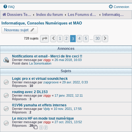
FAQ
Connexion
Dossiers Techniques
Index du forum
Les Forums de Discussions
Informatique, Consoles Numériques et MAO
Informatique, Consoles Numériques et MAO
Nouveau sujet
Page
3
sur
30
3
1
2
4
5
30
728 sujets
Précédente
Suivante
…
Annonces
Notifications et email - Merci de lire ceci !!
Dernier message par
ziggy
«
26 mai 2018, 16:03
Posté dans
La Sonorisation
Sujets
Logic pro x et virtual soundcheck
Dernier message par
zapgroove
«
29 avr. 2022, 0:33
Réponses :
10
routing avec 2 DL153
Dernier message par
ziggy
«
17 janv. 2022, 12:11
Réponses :
3
01V96 yamaha et effets internes
Dernier message par
Vjoly
«
10 nov. 2021, 17:55
Réponses :
2
Le micro HF en mode tout numérique
Dernier message par
ziggy
«
27 oct. 2021, 13:52
Réponses :
28
1
2