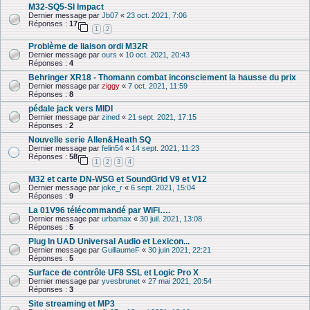
M32-SQ5-SI Impact
Dernier message par
Jb07
«
23 oct. 2021, 7:06
Réponses :
17
1
2
Problème de liaison ordi M32R
Dernier message par
ours
«
10 oct. 2021, 20:43
Réponses :
4
Behringer XR18 - Thomann combat inconsciement la hausse du prix
Dernier message par
ziggy
«
7 oct. 2021, 11:59
Réponses :
8
pédale jack vers MIDI
Dernier message par
zined
«
21 sept. 2021, 17:15
Réponses :
2
Nouvelle serie Allen&Heath SQ
Dernier message par
felin54
«
14 sept. 2021, 11:23
Réponses :
58
1
2
3
4
M32 et carte DN-WSG et SoundGrid V9 et V12
Dernier message par
joke_r
«
6 sept. 2021, 15:04
Réponses :
9
La 01V96 télécommandé par WiFi….
Dernier message par
urbamax
«
30 juil. 2021, 13:08
Réponses :
5
Plug In UAD Universal Audio et Lexicon...
Dernier message par
GuillaumeF
«
30 juin 2021, 22:21
Réponses :
5
Surface de contrôle UF8 SSL et Logic Pro X
Dernier message par
yvesbrunet
«
27 mai 2021, 20:54
Réponses :
3
Site streaming et MP3