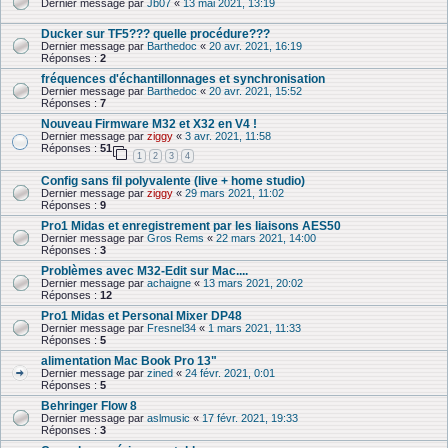
Dernier message par
Jb07
«
13 mai 2021, 13:19
Ducker sur TF5??? quelle procédure???
Dernier message par
Barthedoc
«
20 avr. 2021, 16:19
Réponses :
2
fréquences d'échantillonnages et synchronisation
Dernier message par
Barthedoc
«
20 avr. 2021, 15:52
Réponses :
7
Nouveau Firmware M32 et X32 en V4 !
Dernier message par
ziggy
«
3 avr. 2021, 11:58
Réponses :
51
1
2
3
4
Config sans fil polyvalente (live + home studio)
Dernier message par
ziggy
«
29 mars 2021, 11:02
Réponses :
9
Pro1 Midas et enregistrement par les liaisons AES50
Dernier message par
Gros Rems
«
22 mars 2021, 14:00
Réponses :
3
Problèmes avec M32-Edit sur Mac....
Dernier message par
achaigne
«
13 mars 2021, 20:02
Réponses :
12
Pro1 Midas et Personal Mixer DP48
Dernier message par
Fresnel34
«
1 mars 2021, 11:33
Réponses :
5
alimentation Mac Book Pro 13"
Dernier message par
zined
«
24 févr. 2021, 0:01
Réponses :
5
Behringer Flow 8
Dernier message par
aslmusic
«
17 févr. 2021, 19:33
Réponses :
3