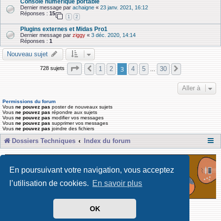
Console numérique portable
Dernier message par
achaigne
«
23 janv. 2021, 16:12
Réponses :
15
1
2
Plugins externes et Midas Pro1
Dernier message par
ziggy
«
3 déc. 2020, 14:14
Réponses :
1
Nouveau sujet
Page
3
sur
30
3
1
2
4
5
30
728 sujets
Précédente
Suivante
…
Aller à
Permissions du forum
Vous
ne pouvez pas
poster de nouveaux sujets
Vous
ne pouvez pas
répondre aux sujets
Vous
ne pouvez pas
modifier vos messages
Vous
ne pouvez pas
supprimer vos messages
Vous
ne pouvez pas
joindre des fichiers
Dossiers Techniques
Index du forum
En poursuivant votre navigation, vous acceptez
l’utilisation de cookies.
En savoir plus
OK
Développé par Forum Software © phpBB Limited
Traduit par phpBB-fr