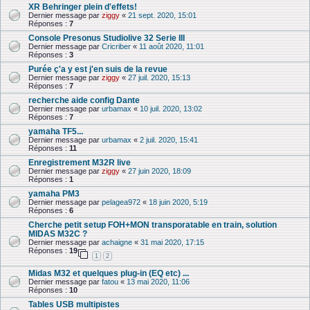
XR Behringer plein d'effets!
Dernier message par
ziggy
«
21 sept. 2020, 15:01
Réponses :
7
Console Presonus Studiolive 32 Serie III
Dernier message par
Cricriber
«
11 août 2020, 11:01
Réponses :
3
Purée ç'a y est j'en suis de la revue
Dernier message par
ziggy
«
27 juil. 2020, 15:13
Réponses :
7
recherche aide config Dante
Dernier message par
urbamax
«
10 juil. 2020, 13:02
Réponses :
7
yamaha TF5...
Dernier message par
urbamax
«
2 juil. 2020, 15:41
Réponses :
11
Enregistrement M32R live
Dernier message par
ziggy
«
27 juin 2020, 18:09
Réponses :
1
yamaha PM3
Dernier message par
pelagea972
«
18 juin 2020, 5:19
Réponses :
6
Cherche petit setup FOH+MON transporatable en train, solution
MIDAS M32C ?
Dernier message par
achaigne
«
31 mai 2020, 17:15
Réponses :
19
1
2
Midas M32 et quelques plug-in (EQ etc) ...
Dernier message par
fatou
«
13 mai 2020, 11:06
Réponses :
10
Tables USB multipistes