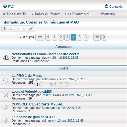
FAQ
Connexion
Dossiers Techniques
Index du forum
Les Forums de Discussions
Informatique, Consoles Numériques et MAO
Informatique, Consoles Numériques et MAO
Nouveau sujet
Page
4
sur
30
4
1
2
3
5
6
30
728 sujets
Précédente
Suivante
…
Annonces
Notifications et email - Merci de lire ceci !!
Dernier message par
ziggy
«
26 mai 2018, 16:03
Posté dans
La Sonorisation
Sujets
La PRO-1 de Midas
Dernier message par
sebcormo
«
3 déc. 2020, 10:28
Réponses :
151
1
8
9
10
11
…
Logiciel Vidéo/Audio/MIDI
Dernier message par
Pascal744444
«
19 nov. 2020, 14:39
Réponses :
10
CONSOLE CL5 et Carte MY8-AE
Dernier message par
Soundfab
«
6 nov. 2020, 1:21
Réponses :
2
La chaine de gain de la X32
Dernier message par
aslmusic
«
13 oct. 2020, 19:48
Réponses :
2