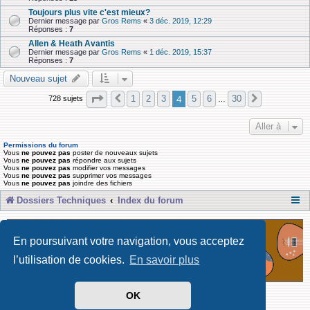
Toujours plus vite c'est mieux?
Dernier message par
Gros Rems
«
3 déc. 2019, 12:29
Réponses :
7
Allen & Heath Avantis
Dernier message par
Gros Rems
«
1 déc. 2019, 15:37
Réponses :
7
Nouveau sujet
Page
4
sur
30
4
1
2
3
5
6
30
728 sujets
Précédente
Suivante
…
Aller à
Permissions du forum
Vous
ne pouvez pas
poster de nouveaux sujets
Vous
ne pouvez pas
répondre aux sujets
Vous
ne pouvez pas
modifier vos messages
Vous
ne pouvez pas
supprimer vos messages
Vous
ne pouvez pas
joindre des fichiers
Dossiers Techniques
Index du forum
En poursuivant votre navigation, vous acceptez
l’utilisation de cookies.
En savoir plus
OK
Développé par Forum Software © phpBB Limited