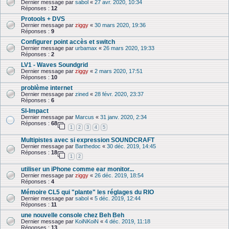
Dernier message par
sabol
«
27 avr. 2020, 10:34
Réponses :
12
Protools + DVS
Dernier message par
ziggy
«
30 mars 2020, 19:36
Réponses :
9
Configurer point accès et switch
Dernier message par
urbamax
«
26 mars 2020, 19:33
Réponses :
2
LV1 - Waves Soundgrid
Dernier message par
ziggy
«
2 mars 2020, 17:51
Réponses :
10
problème internet
Dernier message par
zined
«
28 févr. 2020, 23:37
Réponses :
6
SI-Impact
Dernier message par
Marcus
«
31 janv. 2020, 2:34
Réponses :
68
1
2
3
4
5
Multipistes avec si expression SOUNDCRAFT
Dernier message par
Barthedoc
«
30 déc. 2019, 14:45
Réponses :
18
1
2
utiliser un iPhone comme ear monitor...
Dernier message par
ziggy
«
26 déc. 2019, 18:54
Réponses :
4
Mémoire CL5 qui "plante" les réglages du RIO
Dernier message par
sabol
«
5 déc. 2019, 12:44
Réponses :
11
une nouvelle console chez Beh Beh
Dernier message par
KoiNKoiN
«
4 déc. 2019, 11:18
Réponses :
13