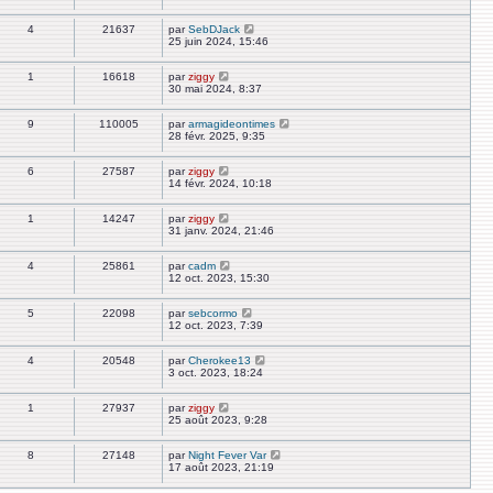
4
21637
par
SebDJack
25 juin 2024, 15:46
1
16618
par
ziggy
30 mai 2024, 8:37
9
110005
par
armagideontimes
28 févr. 2025, 9:35
6
27587
par
ziggy
14 févr. 2024, 10:18
1
14247
par
ziggy
31 janv. 2024, 21:46
4
25861
par
cadm
12 oct. 2023, 15:30
5
22098
par
sebcormo
12 oct. 2023, 7:39
4
20548
par
Cherokee13
3 oct. 2023, 18:24
1
27937
par
ziggy
25 août 2023, 9:28
8
27148
par
Night Fever Var
17 août 2023, 21:19