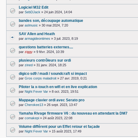
Logiciel M32 Edit
par
SebDJack
»
24 juin 2024, 14:04
bandes son, découpage automatique
par
aslmusic
»
30 mai 2024, 7:20
SAV Allen and Heath
par
armagideontimes
»
3 juil. 2023, 8:19
questions batteries externes....
par
ziggy
»
9 févr. 2024, 10:39
plusieurs contrôleurs sur ordi
par
zined
»
31 janv. 2024, 18:25
digico sd9 / madi / soundcraft si impact
par
Gros corps maladroit
»
27 avr. 2019, 0:21
Piloter la x-touch en wifi et en live explication
par
Night Fever Var
»
8 oct. 2023, 19:51
Mappage clavier ordi avec Serato pro
par
Cherokee13
»
26 sept. 2023, 13:47
Yamaha Rivage firmware V6 : du nouveau en attendant la DM7
par
comakepi
»
24 août 2023, 22:08
Volume différent pour un Effet retour et façade
par
Night Fever Var
»
15 août 2023, 17:49