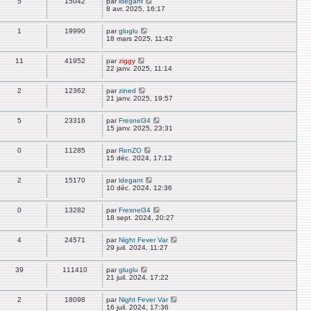
5
15042
par
ldegant
8 avr. 2025, 16:17
1
19990
par
gluglu
18 mars 2025, 11:42
11
41952
par
ziggy
22 janv. 2025, 11:14
2
12362
par
zined
21 janv. 2025, 19:57
5
23316
par
Fresnel34
15 janv. 2025, 23:31
0
11285
par
RenZO
15 déc. 2024, 17:12
2
15170
par
ldegant
10 déc. 2024, 12:36
0
13282
par
Fresnel34
18 sept. 2024, 20:27
4
24571
par
Night Fever Var
29 juil. 2024, 11:27
39
111410
par
gluglu
21 juil. 2024, 17:22
2
18098
par
Night Fever Var
16 juil. 2024, 17:36