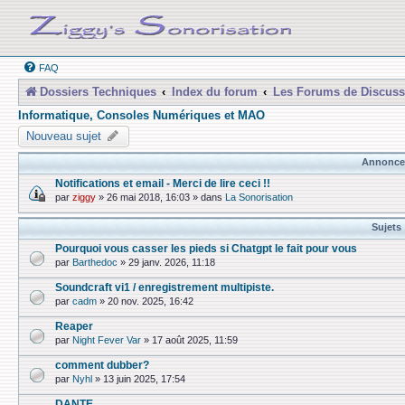
FAQ
Dossiers Techniques
Index du forum
Les Forums de Discuss
Informatique, Consoles Numériques et MAO
Nouveau sujet
Annonce
Notifications et email - Merci de lire ceci !!
par
ziggy
»
26 mai 2018, 16:03
» dans
La Sonorisation
Sujets
Pourquoi vous casser les pieds si Chatgpt le fait pour vous
par
Barthedoc
»
29 janv. 2026, 11:18
Soundcraft vi1 / enregistrement multipiste.
par
cadm
»
20 nov. 2025, 16:42
Reaper
par
Night Fever Var
»
17 août 2025, 11:59
comment dubber?
par
Nyhl
»
13 juin 2025, 17:54
DANTE