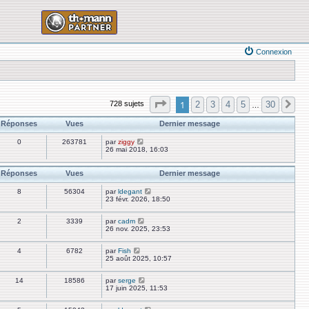
Connexion
Page
1
sur
30
1
2
3
4
5
30
728 sujets
Su
…
Réponses
Vues
Dernier message
0
263781
par
ziggy
26 mai 2018, 16:03
Réponses
Vues
Dernier message
8
56304
par
ldegant
23 févr. 2026, 18:50
2
3339
par
cadm
26 nov. 2025, 23:53
4
6782
par
Fish
25 août 2025, 10:57
14
18586
par
serge
17 juin 2025, 11:53