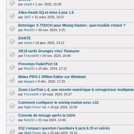
par
zined
»
1 avr. 2025, 15:39
Allen Heath SQ et mise à jour 1.6
par
Jb07
»
11 mars 2025, 16:57
Behringer X-TOUCH pour Mixing Station : quel modèle choisir ?
par
RenZO
»
30 nov. 2024, 3:15
DANTE
par
zined
»
19 janv. 2025, 13:12
XR18 tarifs étranges chez Thomann
par
Fresnel34
»
24 nov. 2024, 18:46
Presonus FaderPort 16
par
RenZO
»
15 déc. 2024, 17:12
Midas PRO-1 Offline Editor sur Windows
par
ldegant
»
9 déc. 2024, 17:33
Zoom LiveTrak L-6, une mixette numérique & enre­gis­treur multi­pist
par
Fresnel34
»
18 sept. 2024, 20:27
Comment configurer le mixing station avec x32
par
Night Fever Var
»
18 juil. 2024, 15:00
Console de mixage après la Ui24r
par
RenZO
»
31 mai 2024, 14:45
X32 compact question l'auxiliaire 6 jack 6.35 et stéréo
par
Night Fever Var
»
22 juin 2024, 15:22