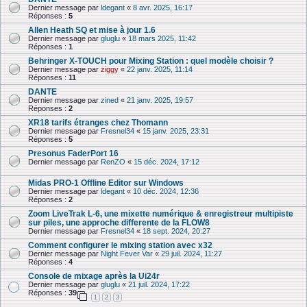
Dernier message par
ldegant
«
8 avr. 2025, 16:17
Réponses :
5
Allen Heath SQ et mise à jour 1.6
Dernier message par
gluglu
«
18 mars 2025, 11:42
Réponses :
1
Behringer X-TOUCH pour Mixing Station : quel modèle choisir ?
Dernier message par
ziggy
«
22 janv. 2025, 11:14
Réponses :
11
DANTE
Dernier message par
zined
«
21 janv. 2025, 19:57
Réponses :
2
XR18 tarifs étranges chez Thomann
Dernier message par
Fresnel34
«
15 janv. 2025, 23:31
Réponses :
5
Presonus FaderPort 16
Dernier message par
RenZO
«
15 déc. 2024, 17:12
Midas PRO-1 Offline Editor sur Windows
Dernier message par
ldegant
«
10 déc. 2024, 12:36
Réponses :
2
Zoom LiveTrak L-6, une mixette numérique & enre­gis­treur multi­piste
sur piles, une approche differente de la FLOW8
Dernier message par
Fresnel34
«
18 sept. 2024, 20:27
Comment configurer le mixing station avec x32
Dernier message par
Night Fever Var
«
29 juil. 2024, 11:27
Réponses :
4
Console de mixage après la Ui24r
Dernier message par
gluglu
«
21 juil. 2024, 17:22
Réponses :
39
1
2
3