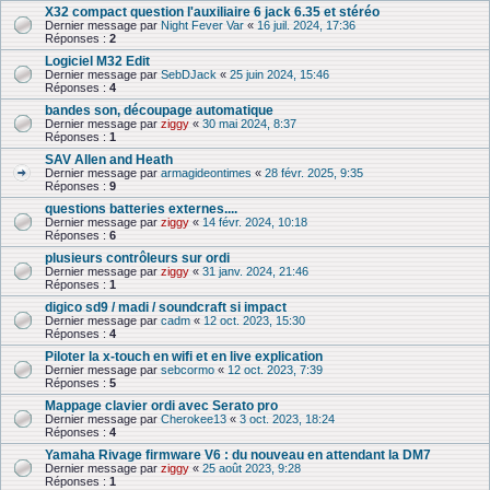
X32 compact question l'auxiliaire 6 jack 6.35 et stéréo
Dernier message par
Night Fever Var
«
16 juil. 2024, 17:36
Réponses :
2
Logiciel M32 Edit
Dernier message par
SebDJack
«
25 juin 2024, 15:46
Réponses :
4
bandes son, découpage automatique
Dernier message par
ziggy
«
30 mai 2024, 8:37
Réponses :
1
SAV Allen and Heath
Dernier message par
armagideontimes
«
28 févr. 2025, 9:35
Réponses :
9
questions batteries externes....
Dernier message par
ziggy
«
14 févr. 2024, 10:18
Réponses :
6
plusieurs contrôleurs sur ordi
Dernier message par
ziggy
«
31 janv. 2024, 21:46
Réponses :
1
digico sd9 / madi / soundcraft si impact
Dernier message par
cadm
«
12 oct. 2023, 15:30
Réponses :
4
Piloter la x-touch en wifi et en live explication
Dernier message par
sebcormo
«
12 oct. 2023, 7:39
Réponses :
5
Mappage clavier ordi avec Serato pro
Dernier message par
Cherokee13
«
3 oct. 2023, 18:24
Réponses :
4
Yamaha Rivage firmware V6 : du nouveau en attendant la DM7
Dernier message par
ziggy
«
25 août 2023, 9:28
Réponses :
1