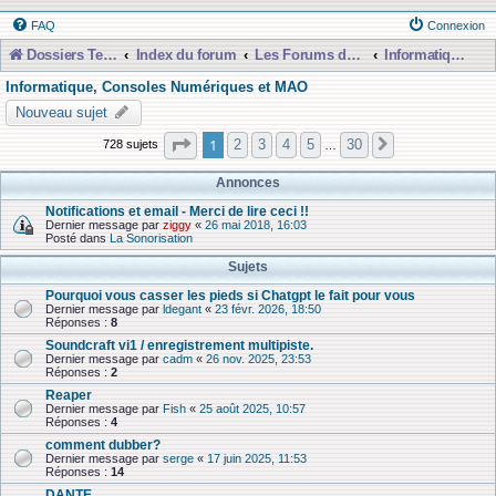
FAQ
Connexion
Dossiers Techniques
Index du forum
Les Forums de Discussions
Informatique, Consoles Numériques et MAO
Informatique, Consoles Numériques et MAO
Nouveau sujet
Page
1
sur
30
1
2
3
4
5
30
728 sujets
Suivante
…
Annonces
Notifications et email - Merci de lire ceci !!
Dernier message par
ziggy
«
26 mai 2018, 16:03
Posté dans
La Sonorisation
Sujets
Pourquoi vous casser les pieds si Chatgpt le fait pour vous
Dernier message par
ldegant
«
23 févr. 2026, 18:50
Réponses :
8
Soundcraft vi1 / enregistrement multipiste.
Dernier message par
cadm
«
26 nov. 2025, 23:53
Réponses :
2
Reaper
Dernier message par
Fish
«
25 août 2025, 10:57
Réponses :
4
comment dubber?
Dernier message par
serge
«
17 juin 2025, 11:53
Réponses :
14
DANTE