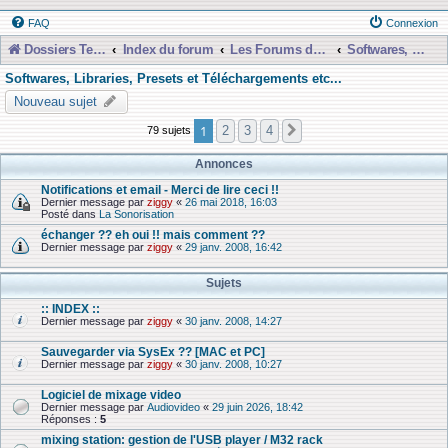
FAQ
Connexion
Dossiers Techniques
Index du forum
Les Forums de Discussions
Softwares, Libraries, Presets et Téléchargements etc...
Softwares, Libraries, Presets et Téléchargements etc...
Nouveau sujet
1
2
3
4
79 sujets
Suivante
Annonces
Notifications et email - Merci de lire ceci !!
Dernier message par
ziggy
«
26 mai 2018, 16:03
Posté dans
La Sonorisation
échanger ?? eh oui !! mais comment ??
Dernier message par
ziggy
«
29 janv. 2008, 16:42
Sujets
:: INDEX ::
Dernier message par
ziggy
«
30 janv. 2008, 14:27
Sauvegarder via SysEx ?? [MAC et PC]
Dernier message par
ziggy
«
30 janv. 2008, 10:27
Logiciel de mixage video
Dernier message par
Audiovideo
«
29 juin 2026, 18:42
Réponses :
5
mixing station: gestion de l'USB player / M32 rack