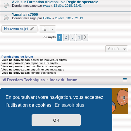
Avis sur Formation Ableton Live Regie de spectacle
Dernier message par
rvaix
«
13 déc. 2018, 12:41
Yamaha rs7000
Dernier message par
Hellfik
«
26 déc. 2017, 21:19
Nouveau sujet
1
2
3
4
79 sujets
Suivante
Aller à
Permissions du forum
Vous
ne pouvez pas
poster de nouveaux sujets
Vous
ne pouvez pas
répondre aux sujets
Vous
ne pouvez pas
modifier vos messages
Vous
ne pouvez pas
supprimer vos messages
Vous
ne pouvez pas
joindre des fichiers
Dossiers Techniques
Index du forum
En poursuivant votre navigation, vous acceptez
l’utilisation de cookies.
En savoir plus
OK
Développé par Forum Software © phpBB Limited
Traduit par phpBB-fr