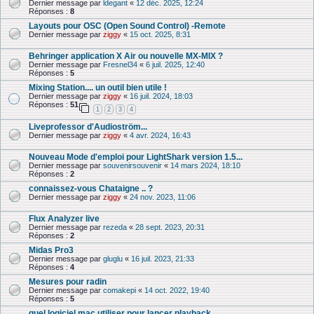
Dernier message par
ldegant
«
12 déc. 2025, 12:24
Réponses :
8
Layouts pour OSC (Open Sound Control) -Remote
Dernier message par
ziggy
«
15 oct. 2025, 8:31
Behringer application X Air ou nouvelle MX-MIX ?
Dernier message par
Fresnel34
«
6 juil. 2025, 12:40
Réponses :
5
Mixing Station.... un outil bien utile !
Dernier message par
ziggy
«
16 juil. 2024, 18:03
Réponses :
51
1
2
3
4
Liveprofessor d'Audioström...
Dernier message par
ziggy
«
4 avr. 2024, 16:43
Nouveau Mode d'emploi pour LightShark version 1.5...
Dernier message par
souvenirsouvenir
«
14 mars 2024, 18:10
Réponses :
2
connaissez-vous Chataigne .. ?
Dernier message par
ziggy
«
24 nov. 2023, 11:06
Flux Analyzer live
Dernier message par
rezeda
«
28 sept. 2023, 20:31
Réponses :
2
Midas Pro3
Dernier message par
gluglu
«
16 juil. 2023, 21:33
Réponses :
4
Mesures pour radin
Dernier message par
comakepi
«
14 oct. 2022, 19:40
Réponses :
5
quel logiciel mac utiliser pour lancer playback