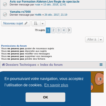
Avis sur Formation Ableton Live Regie de spectacle
Dernier message par
rvaix
«
13 déc. 2018, 12:41
Yamaha rs7000
Dernier message par
Hellfik
«
26 déc. 2017, 21:19
Nouveau sujet
1
2
3
4
79 sujets
Suivante
Aller à
Permissions du forum
Vous
ne pouvez pas
poster de nouveaux sujets
Vous
ne pouvez pas
répondre aux sujets
Vous
ne pouvez pas
modifier vos messages
Vous
ne pouvez pas
supprimer vos messages
Vous
ne pouvez pas
joindre des fichiers
Dossiers Techniques
Index du forum
En poursuivant votre navigation, vous acceptez
l’utilisation de cookies.
En savoir plus
OK
Développé par Forum Software © phpBB Limited
Traduit par phpBB-fr