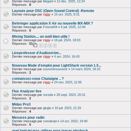
Dernier message par
ldegant
«
12 déc. 2025, 12:24
Réponses :
8
Layouts pour OSC (Open Sound Control) -Remote
Dernier message par
ziggy
«
15 oct. 2025, 8:31
Behringer application X Air ou nouvelle MX-MIX ?
Dernier message par
Fresnel34
«
6 juil. 2025, 12:40
Réponses :
5
Mixing Station.... un outil bien utile !
Dernier message par
ziggy
«
16 juil. 2024, 18:03
Réponses :
51
1
2
3
4
Liveprofessor d'Audioström...
Dernier message par
ziggy
«
4 avr. 2024, 16:43
Nouveau Mode d'emploi pour LightShark version 1.5...
Dernier message par
souvenirsouvenir
«
14 mars 2024, 18:10
Réponses :
2
connaissez-vous Chataigne .. ?
Dernier message par
ziggy
«
24 nov. 2023, 11:06
Flux Analyzer live
Dernier message par
rezeda
«
28 sept. 2023, 20:31
Réponses :
2
Midas Pro3
Dernier message par
gluglu
«
16 juil. 2023, 21:33
Réponses :
4
Mesures pour radin
Dernier message par
comakepi
«
14 oct. 2022, 19:40
Réponses :
5
quel logiciel mac utiliser pour lancer playback