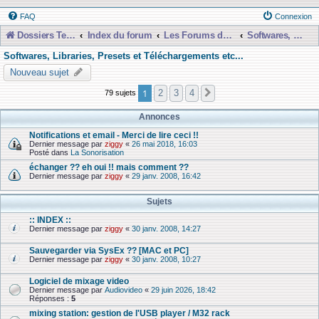
FAQ
Connexion
Dossiers Techniques
Index du forum
Les Forums de Discussions
Softwares, Libraries, Presets et Téléchargements etc...
Softwares, Libraries, Presets et Téléchargements etc...
Nouveau sujet
1
2
3
4
79 sujets
Suivante
Annonces
Notifications et email - Merci de lire ceci !!
Dernier message par
ziggy
«
26 mai 2018, 16:03
Posté dans
La Sonorisation
échanger ?? eh oui !! mais comment ??
Dernier message par
ziggy
«
29 janv. 2008, 16:42
Sujets
:: INDEX ::
Dernier message par
ziggy
«
30 janv. 2008, 14:27
Sauvegarder via SysEx ?? [MAC et PC]
Dernier message par
ziggy
«
30 janv. 2008, 10:27
Logiciel de mixage video
Dernier message par
Audiovideo
«
29 juin 2026, 18:42
Réponses :
5
mixing station: gestion de l'USB player / M32 rack