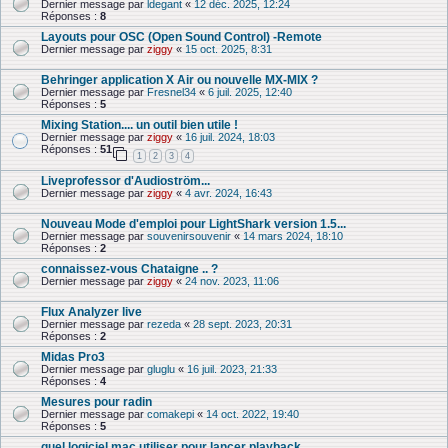
Dernier message par
ldegant
«
12 déc. 2025, 12:24
Réponses :
8
Layouts pour OSC (Open Sound Control) -Remote
Dernier message par
ziggy
«
15 oct. 2025, 8:31
Behringer application X Air ou nouvelle MX-MIX ?
Dernier message par
Fresnel34
«
6 juil. 2025, 12:40
Réponses :
5
Mixing Station.... un outil bien utile !
Dernier message par
ziggy
«
16 juil. 2024, 18:03
Réponses :
51
1
2
3
4
Liveprofessor d'Audioström...
Dernier message par
ziggy
«
4 avr. 2024, 16:43
Nouveau Mode d'emploi pour LightShark version 1.5...
Dernier message par
souvenirsouvenir
«
14 mars 2024, 18:10
Réponses :
2
connaissez-vous Chataigne .. ?
Dernier message par
ziggy
«
24 nov. 2023, 11:06
Flux Analyzer live
Dernier message par
rezeda
«
28 sept. 2023, 20:31
Réponses :
2
Midas Pro3
Dernier message par
gluglu
«
16 juil. 2023, 21:33
Réponses :
4
Mesures pour radin
Dernier message par
comakepi
«
14 oct. 2022, 19:40
Réponses :
5
quel logiciel mac utiliser pour lancer playback