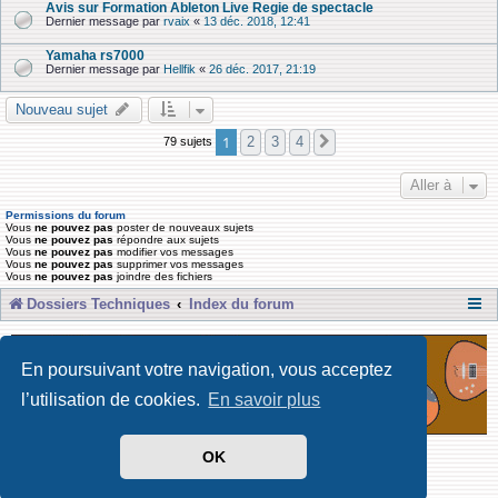
Avis sur Formation Ableton Live Regie de spectacle
Dernier message par
rvaix
«
13 déc. 2018, 12:41
Yamaha rs7000
Dernier message par
Hellfik
«
26 déc. 2017, 21:19
Nouveau sujet
1
2
3
4
79 sujets
Suivante
Aller à
Permissions du forum
Vous
ne pouvez pas
poster de nouveaux sujets
Vous
ne pouvez pas
répondre aux sujets
Vous
ne pouvez pas
modifier vos messages
Vous
ne pouvez pas
supprimer vos messages
Vous
ne pouvez pas
joindre des fichiers
Dossiers Techniques
Index du forum
En poursuivant votre navigation, vous acceptez
l’utilisation de cookies.
En savoir plus
OK
Développé par Forum Software © phpBB Limited
Traduit par phpBB-fr