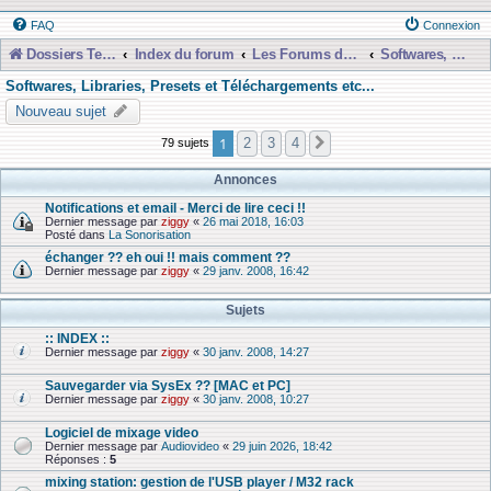
FAQ
Connexion
Dossiers Techniques
Index du forum
Les Forums de Discussions
Softwares, Libraries, Presets et Téléchargements etc...
Softwares, Libraries, Presets et Téléchargements etc...
Nouveau sujet
1
2
3
4
79 sujets
Suivante
Annonces
Notifications et email - Merci de lire ceci !!
Dernier message par
ziggy
«
26 mai 2018, 16:03
Posté dans
La Sonorisation
échanger ?? eh oui !! mais comment ??
Dernier message par
ziggy
«
29 janv. 2008, 16:42
Sujets
:: INDEX ::
Dernier message par
ziggy
«
30 janv. 2008, 14:27
Sauvegarder via SysEx ?? [MAC et PC]
Dernier message par
ziggy
«
30 janv. 2008, 10:27
Logiciel de mixage video
Dernier message par
Audiovideo
«
29 juin 2026, 18:42
Réponses :
5
mixing station: gestion de l'USB player / M32 rack