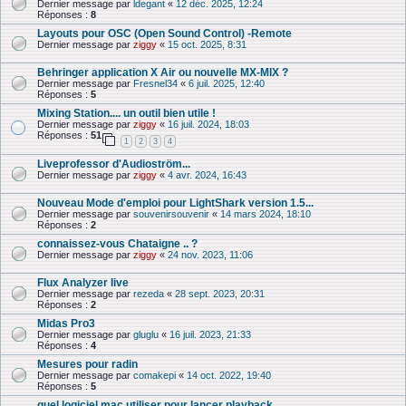
Dernier message par
ldegant
«
12 déc. 2025, 12:24
Réponses :
8
Layouts pour OSC (Open Sound Control) -Remote
Dernier message par
ziggy
«
15 oct. 2025, 8:31
Behringer application X Air ou nouvelle MX-MIX ?
Dernier message par
Fresnel34
«
6 juil. 2025, 12:40
Réponses :
5
Mixing Station.... un outil bien utile !
Dernier message par
ziggy
«
16 juil. 2024, 18:03
Réponses :
51
1
2
3
4
Liveprofessor d'Audioström...
Dernier message par
ziggy
«
4 avr. 2024, 16:43
Nouveau Mode d'emploi pour LightShark version 1.5...
Dernier message par
souvenirsouvenir
«
14 mars 2024, 18:10
Réponses :
2
connaissez-vous Chataigne .. ?
Dernier message par
ziggy
«
24 nov. 2023, 11:06
Flux Analyzer live
Dernier message par
rezeda
«
28 sept. 2023, 20:31
Réponses :
2
Midas Pro3
Dernier message par
gluglu
«
16 juil. 2023, 21:33
Réponses :
4
Mesures pour radin
Dernier message par
comakepi
«
14 oct. 2022, 19:40
Réponses :
5
quel logiciel mac utiliser pour lancer playback