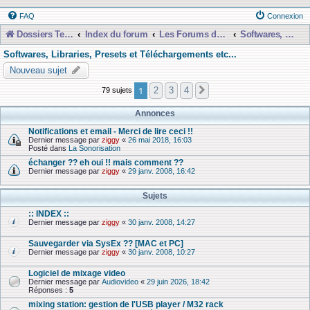
FAQ
Connexion
Dossiers Techniques
Index du forum
Les Forums de Discussions
Softwares, Libraries, Presets et Téléchargements etc...
Softwares, Libraries, Presets et Téléchargements etc...
Nouveau sujet
1
2
3
4
79 sujets
Suivante
Annonces
Notifications et email - Merci de lire ceci !!
Dernier message par
ziggy
«
26 mai 2018, 16:03
Posté dans
La Sonorisation
échanger ?? eh oui !! mais comment ??
Dernier message par
ziggy
«
29 janv. 2008, 16:42
Sujets
:: INDEX ::
Dernier message par
ziggy
«
30 janv. 2008, 14:27
Sauvegarder via SysEx ?? [MAC et PC]
Dernier message par
ziggy
«
30 janv. 2008, 10:27
Logiciel de mixage video
Dernier message par
Audiovideo
«
29 juin 2026, 18:42
Réponses :
5
mixing station: gestion de l'USB player / M32 rack