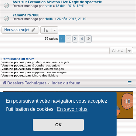
Avis sur Formation Ableton Live Regie de spectacle
Dernier message par
rvaix
«
13 déc. 2018, 12:41
Yamaha rs7000
Dernier message par
Hellfik
«
26 déc. 2017, 21:19
Nouveau sujet
1
2
3
4
79 sujets
Suivante
Aller à
Permissions du forum
Vous
ne pouvez pas
poster de nouveaux sujets
Vous
ne pouvez pas
répondre aux sujets
Vous
ne pouvez pas
modifier vos messages
Vous
ne pouvez pas
supprimer vos messages
Vous
ne pouvez pas
joindre des fichiers
Dossiers Techniques
Index du forum
En poursuivant votre navigation, vous acceptez
l’utilisation de cookies.
En savoir plus
OK
Développé par Forum Software © phpBB Limited
Traduit par phpBB-fr