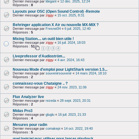
Dernier message par
ldegant
«
12 déc. 2025, 12:24
Réponses :
8
Layouts pour OSC (Open Sound Control) -Remote
Dernier message par
ziggy
«
15 oct. 2025, 8:31
Behringer application X Air ou nouvelle MX-MIX ?
Dernier message par
Fresnel34
«
6 juil. 2025, 12:40
Réponses :
5
Mixing Station.... un outil bien utile !
Dernier message par
ziggy
«
16 juil. 2024, 18:03
Réponses :
51
1
2
3
4
Liveprofessor d'Audioström...
Dernier message par
ziggy
«
4 avr. 2024, 16:43
Nouveau Mode d'emploi pour LightShark version 1.5...
Dernier message par
souvenirsouvenir
«
14 mars 2024, 18:10
Réponses :
2
connaissez-vous Chataigne .. ?
Dernier message par
ziggy
«
24 nov. 2023, 11:06
Flux Analyzer live
Dernier message par
rezeda
«
28 sept. 2023, 20:31
Réponses :
2
Midas Pro3
Dernier message par
gluglu
«
16 juil. 2023, 21:33
Réponses :
4
Mesures pour radin
Dernier message par
comakepi
«
14 oct. 2022, 19:40
Réponses :
5
quel logiciel mac utiliser pour lancer playback