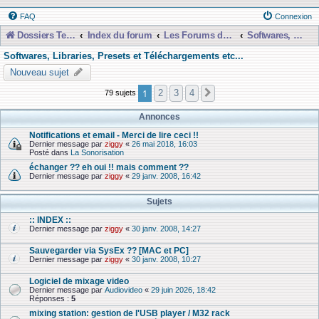
FAQ
Connexion
Dossiers Techniques
Index du forum
Les Forums de Discussions
Softwares, Libraries, Presets et Téléchargements etc...
Softwares, Libraries, Presets et Téléchargements etc...
Nouveau sujet
1
2
3
4
79 sujets
Suivante
Annonces
Notifications et email - Merci de lire ceci !!
Dernier message par
ziggy
«
26 mai 2018, 16:03
Posté dans
La Sonorisation
échanger ?? eh oui !! mais comment ??
Dernier message par
ziggy
«
29 janv. 2008, 16:42
Sujets
:: INDEX ::
Dernier message par
ziggy
«
30 janv. 2008, 14:27
Sauvegarder via SysEx ?? [MAC et PC]
Dernier message par
ziggy
«
30 janv. 2008, 10:27
Logiciel de mixage video
Dernier message par
Audiovideo
«
29 juin 2026, 18:42
Réponses :
5
mixing station: gestion de l'USB player / M32 rack