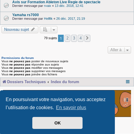
Avis sur Formation Ableton Live Regie de spectacle
Dernier message par
rvaix
«
13 déc. 2018, 12:41
Yamaha rs7000
Dernier message par
Hellfik
«
26 déc. 2017, 21:19
Nouveau sujet
1
2
3
4
79 sujets
Suivante
Aller à
Permissions du forum
Vous
ne pouvez pas
poster de nouveaux sujets
Vous
ne pouvez pas
répondre aux sujets
Vous
ne pouvez pas
modifier vos messages
Vous
ne pouvez pas
supprimer vos messages
Vous
ne pouvez pas
joindre des fichiers
Dossiers Techniques
Index du forum
En poursuivant votre navigation, vous acceptez
l’utilisation de cookies.
En savoir plus
OK
Développé par Forum Software © phpBB Limited
Traduit par phpBB-fr