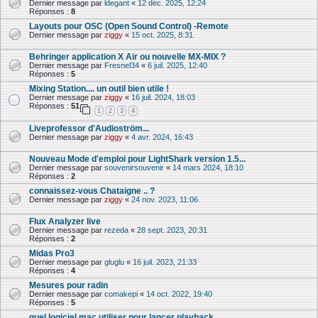
Dernier message par
ldegant
«
12 déc. 2025, 12:24
Réponses :
8
Layouts pour OSC (Open Sound Control) -Remote
Dernier message par
ziggy
«
15 oct. 2025, 8:31
Behringer application X Air ou nouvelle MX-MIX ?
Dernier message par
Fresnel34
«
6 juil. 2025, 12:40
Réponses :
5
Mixing Station.... un outil bien utile !
Dernier message par
ziggy
«
16 juil. 2024, 18:03
Réponses :
51
1
2
3
4
Liveprofessor d'Audioström...
Dernier message par
ziggy
«
4 avr. 2024, 16:43
Nouveau Mode d'emploi pour LightShark version 1.5...
Dernier message par
souvenirsouvenir
«
14 mars 2024, 18:10
Réponses :
2
connaissez-vous Chataigne .. ?
Dernier message par
ziggy
«
24 nov. 2023, 11:06
Flux Analyzer live
Dernier message par
rezeda
«
28 sept. 2023, 20:31
Réponses :
2
Midas Pro3
Dernier message par
gluglu
«
16 juil. 2023, 21:33
Réponses :
4
Mesures pour radin
Dernier message par
comakepi
«
14 oct. 2022, 19:40
Réponses :
5
quel logiciel mac utiliser pour lancer playback