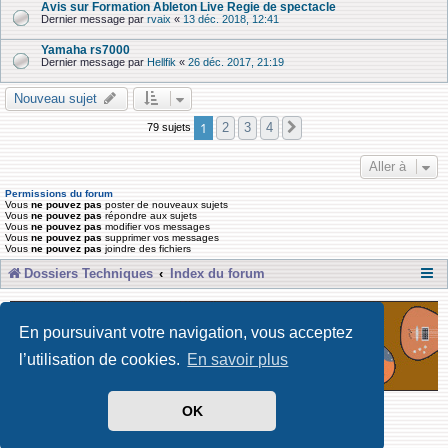
Avis sur Formation Ableton Live Regie de spectacle
Dernier message par
rvaix
«
13 déc. 2018, 12:41
Yamaha rs7000
Dernier message par
Hellfik
«
26 déc. 2017, 21:19
Nouveau sujet
1
2
3
4
79 sujets
Suivante
Aller à
Permissions du forum
Vous
ne pouvez pas
poster de nouveaux sujets
Vous
ne pouvez pas
répondre aux sujets
Vous
ne pouvez pas
modifier vos messages
Vous
ne pouvez pas
supprimer vos messages
Vous
ne pouvez pas
joindre des fichiers
Dossiers Techniques
Index du forum
En poursuivant votre navigation, vous acceptez
l’utilisation de cookies.
En savoir plus
OK
Développé par Forum Software © phpBB Limited
Traduit par phpBB-fr