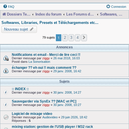
FAQ
Connexion
Dossiers Techniques
Index du forum
Les Forums de Discussions
Softwares, Libraries, Presets et Téléchargements etc...
Softwares, Libraries, Presets et Téléchargements etc...
Nouveau sujet
1
2
3
4
79 sujets
Suivante
Annonces
Notifications et email - Merci de lire ceci !!
Dernier message par
ziggy
«
26 mai 2018, 16:03
Posté dans
La Sonorisation
échanger ?? eh oui !! mais comment ??
Dernier message par
ziggy
«
29 janv. 2008, 16:42
Sujets
:: INDEX ::
Dernier message par
ziggy
«
30 janv. 2008, 14:27
Sauvegarder via SysEx ?? [MAC et PC]
Dernier message par
ziggy
«
30 janv. 2008, 10:27
Logiciel de mixage video
Dernier message par
Audiovideo
«
29 juin 2026, 18:42
Réponses :
5
mixing station: gestion de l'USB player / M32 rack